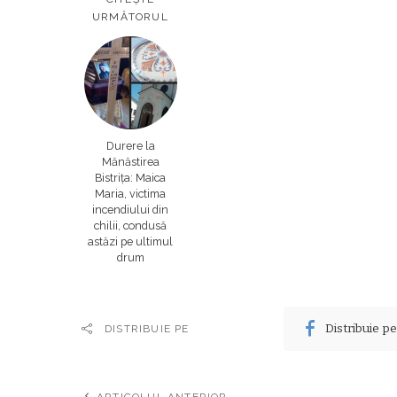
URMĂTORUL
Durere la
Mănăstirea
Bistrița: Maica
Maria, victima
incendiului din
chilii, condusă
astăzi pe ultimul
drum
Distribuie p
DISTRIBUIE PE
ARTICOLUL ANTERIOR