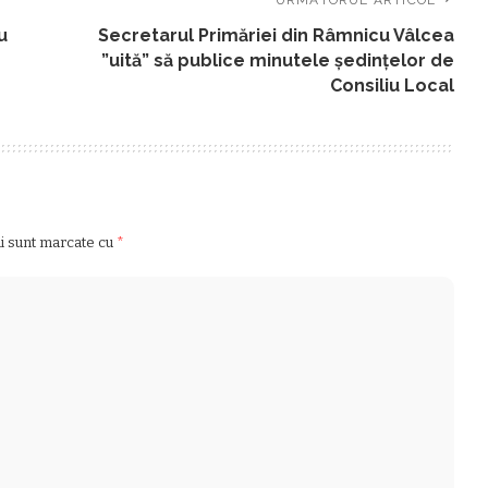
u
Secretarul Primăriei din Râmnicu Vâlcea
”uită” să publice minutele şedinţelor de
Consiliu Local
ii sunt marcate cu
*