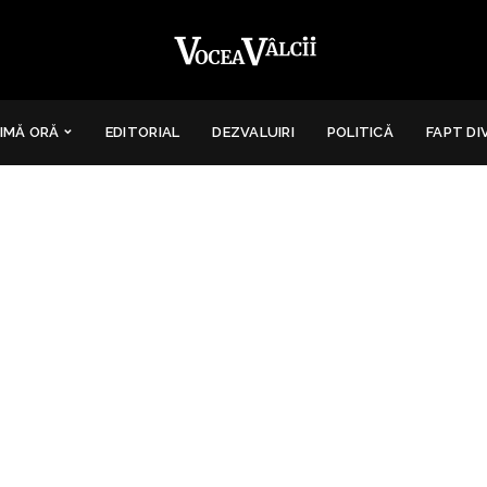
IMĂ ORĂ
EDITORIAL
DEZVALUIRI
POLITICĂ
FAPT DI