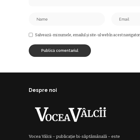
Salvează-mi numele, emailul și site-ul web în acest navigator
Despre noi
Vocea Vâlcii – publicație bi-săptămânală – este