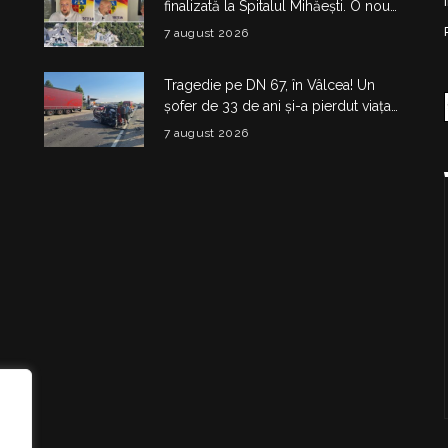
finalizată la Spitalul Mihăești. O nouă
clădire medico-administrativă a fost
7 august 2026
construită
Tragedie pe DN 67, în Vâlcea! Un
șofer de 33 de ani și-a pierdut viața
într-un accident la Budești
7 august 2026
i