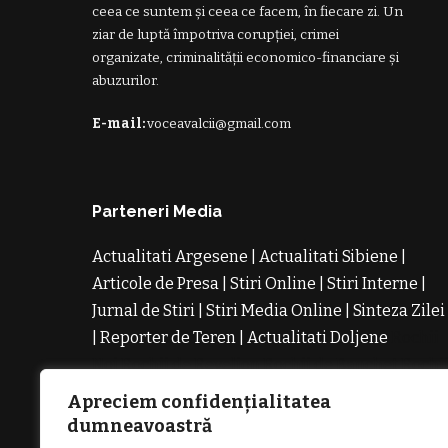
ceea ce suntem și ceea ce facem, în fiecare zi. Un
ziar de luptă împotriva corupției, crimei
organizate, criminalității economico-financiare și
abuzurilor.
E-mail:
voceavalcii@gmail.com
Parteneri Media
Actualitati Argesene
|
Actualitati Sibiene
|
Articole de Presa
|
Stiri Online
|
Stiri Interne
|
Jurnal de Stiri
|
Stiri Media Online
|
Sinteza Zilei
|
Reporter de Teren
|
Actualitati Doljene
Rochii
Noi
Rochii de Revelion
Rochii de Banchet
Rochi
de Cununie
Magazin de Rochii
Rochii pe
Apreciem confidențialitatea
Comanda
Rochii de Seara
dumneavoastră