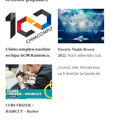
𝗖𝗵𝗶𝗺𝗰𝗼𝗺𝗽𝗹𝗲𝘅 𝘀𝘂𝘀𝘁𝗶𝗻𝗲
𝐄𝐥𝐞𝐜𝐭𝐫𝐢𝐜 𝐍𝐢𝐠𝐡𝐭𝐬 𝐁𝐫𝐞𝐳𝐨𝐢
𝗲𝗰𝗵𝗶𝗽𝗮 𝗦𝗖𝗠 𝗥𝗮𝗺𝗻𝗶𝗰𝘂
𝟐𝟎𝟐𝟐. Rock alternativ sub
𝗩𝗮𝗹𝗰𝗲𝗮 𝗶𝗻 𝗰𝗮𝗹𝗶𝘁𝗮𝘁𝗲 𝗱𝗲
cerul înstelat de la
Zvonul zilei: Mircea Iova
𝗽𝗮𝗿𝘁𝗲𝗻𝗲𝗿 𝗳𝗶𝗻𝗮𝗻𝘁𝗮𝘁𝗼𝗿
#𝐁𝐫𝐞𝐳𝐨𝐢𝐮𝐥𝐋𝐮𝐦𝐢𝐢
va fi director la Garda de
Mediu Vâlcea
𝐂𝐔𝐑𝐒 𝐅𝐑𝐈𝐙𝐄𝐑 /
𝐇𝐀𝐈𝐑𝐂𝐔𝐓 – 𝐁𝐚𝐫𝐛𝐞𝐫