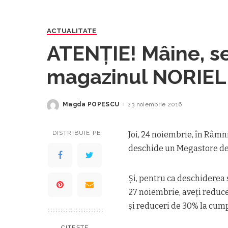
ACTUALITATE
ATENȚIE! Mâine, s
magazinul NORIEL
Magda POPESCU
23 noiembrie 2016
Posted
by
DISTRIBUIE PE
Joi, 24 noiembrie, în Râmnic
deschide un Megastore de c
Și, pentru ca deschiderea 
27 noiembrie, aveți reducer
și reduceri de 30% la cum
CITEȘTE