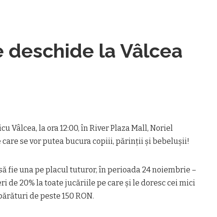
e deschide la Vâlcea
u Vâlcea, la ora 12:00, în River Plaza Mall, Noriel
are se vor putea bucura copiii, părinții și bebelușii!
să fie una pe placul tuturor, în perioada 24 noiembrie –
i de 20% la toate jucăriile pe care și le doresc cei mici
părături de peste 150 RON.