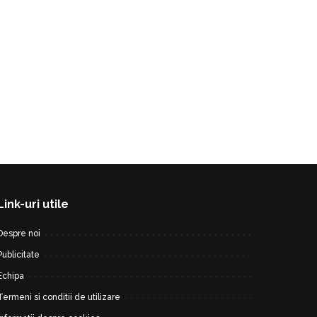
Link-uri utile
Despre noi
Publicitate
Echipa
Termeni si conditii de utilizare