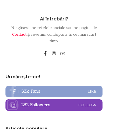
Ai întrebări?
Ne găsești pe rețelele sociale sau pe pagina de
Contact
și revenim cu răspuns în cel mai scurt
timp.
Urmărește-ne!
33k
Fans
LIKE
252
Followers
FOLLOW
Articole populare