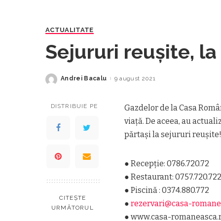
ACTUALITATE
Sejururi reușite, 
Andrei Bacalu
9 august 2021
Posted
by
DISTRIBUIE PE
Gazdelor de la Casa Române
viață. De aceea, au actuali
părtași la sejururi reușite
● Recepție: 0786.720.72
● Restaurant: 0757.720.72
● Piscină : 0374.880.772
CITEȘTE
●
rezervari@casa-romane
URMĂTORUL
● www.casa-romaneasca.