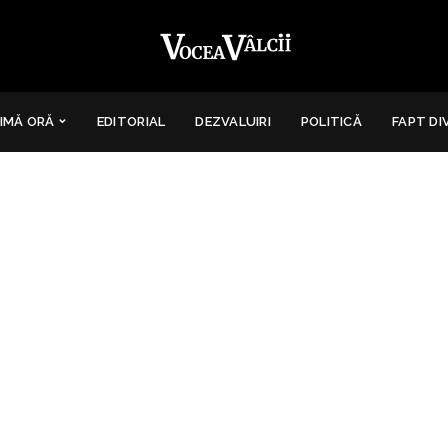
IMĂ ORĂ
EDITORIAL
DEZVALUIRI
POLITICĂ
FAPT DI