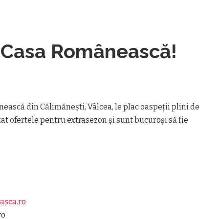
la Casa Românească!
ască din Călimănești, Vâlcea, le plac oaspeții plini de
zat ofertele pentru extrasezon și sunt bucuroși să fie
!
2
asca.ro
ro