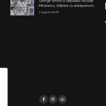
George Simion și deputatul Nicolae
Mîndrescu, întâlnire cu antreprenorii
și producătorii din Drăgășani
7 august 2026
i