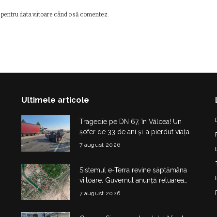
 pentru data viitoare când o să comentez.
Ultimele articole
Tragedie pe DN 67, în Vâlcea! Un
șofer de 33 de ani și-a pierdut viața
într-un accident la Budești
7 august 2026
Sistemul e-Terra revine săptămâna
viitoare. Guvernul anunță reluarea
etapizată a activității ANCPI
7 august 2026