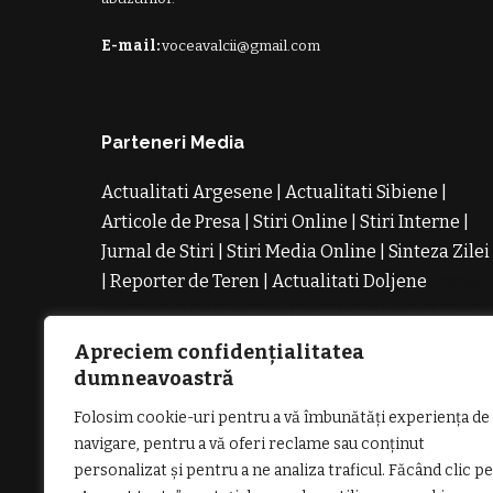
E-mail:
voceavalcii@gmail.com
Parteneri Media
Actualitati Argesene
|
Actualitati Sibiene
|
Articole de Presa
|
Stiri Online
|
Stiri Interne
|
Jurnal de Stiri
|
Stiri Media Online
|
Sinteza Zilei
|
Reporter de Teren
|
Actualitati Doljene
Rochii
Noi
Rochii de Revelion
Rochii de Banchet
Rochi
de Cununie
Magazin de Rochii
Rochii pe
Apreciem confidențialitatea
Comanda
Rochii de Seara
dumneavoastră
Folosim cookie-uri pentru a vă îmbunătăți experiența de
navigare, pentru a vă oferi reclame sau conținut
personalizat și pentru a ne analiza traficul. Făcând clic pe