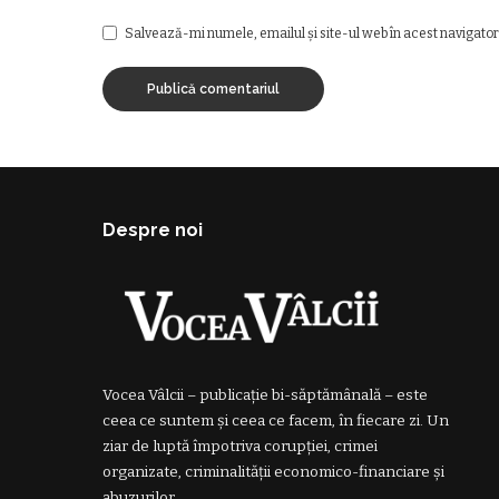
Salvează-mi numele, emailul și site-ul web în acest navigator
Despre noi
Vocea Vâlcii – publicație bi-săptămânală – este
ceea ce suntem și ceea ce facem, în fiecare zi. Un
ziar de luptă împotriva corupției, crimei
organizate, criminalității economico-financiare și
abuzurilor.