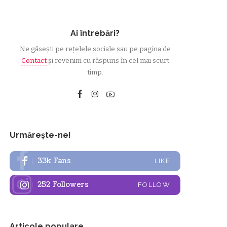
Ai întrebări?
Ne găsești pe rețelele sociale sau pe pagina de
Contact
și revenim cu răspuns în cel mai scurt
timp.
Urmărește-ne!
33k
Fans
LIKE
252
Followers
FOLLOW
Articole populare