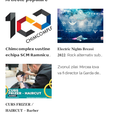
𝗖𝗵𝗶𝗺𝗰𝗼𝗺𝗽𝗹𝗲𝘅 𝘀𝘂𝘀𝘁𝗶𝗻𝗲
𝐄𝐥𝐞𝐜𝐭𝐫𝐢𝐜 𝐍𝐢𝐠𝐡𝐭𝐬 𝐁𝐫𝐞𝐳𝐨𝐢
𝗲𝗰𝗵𝗶𝗽𝗮 𝗦𝗖𝗠 𝗥𝗮𝗺𝗻𝗶𝗰𝘂
𝟐𝟎𝟐𝟐. Rock alternativ sub
𝗩𝗮𝗹𝗰𝗲𝗮 𝗶𝗻 𝗰𝗮𝗹𝗶𝘁𝗮𝘁𝗲 𝗱𝗲
cerul înstelat de la
Zvonul zilei: Mircea Iova
𝗽𝗮𝗿𝘁𝗲𝗻𝗲𝗿 𝗳𝗶𝗻𝗮𝗻𝘁𝗮𝘁𝗼𝗿
#𝐁𝐫𝐞𝐳𝐨𝐢𝐮𝐥𝐋𝐮𝐦𝐢𝐢
va fi director la Garda de
Mediu Vâlcea
𝐂𝐔𝐑𝐒 𝐅𝐑𝐈𝐙𝐄𝐑 /
𝐇𝐀𝐈𝐑𝐂𝐔𝐓 – 𝐁𝐚𝐫𝐛𝐞𝐫