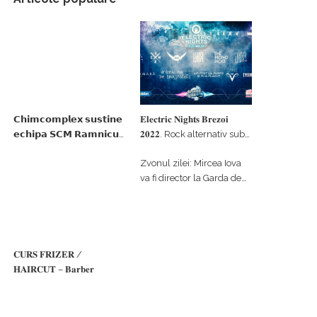
𝗖𝗵𝗶𝗺𝗰𝗼𝗺𝗽𝗹𝗲𝘅 𝘀𝘂𝘀𝘁𝗶𝗻𝗲
𝐄𝐥𝐞𝐜𝐭𝐫𝐢𝐜 𝐍𝐢𝐠𝐡𝐭𝐬 𝐁𝐫𝐞𝐳𝐨𝐢
𝗲𝗰𝗵𝗶𝗽𝗮 𝗦𝗖𝗠 𝗥𝗮𝗺𝗻𝗶𝗰𝘂
𝟐𝟎𝟐𝟐. Rock alternativ sub
𝗩𝗮𝗹𝗰𝗲𝗮 𝗶𝗻 𝗰𝗮𝗹𝗶𝘁𝗮𝘁𝗲 𝗱𝗲
cerul înstelat de la
Zvonul zilei: Mircea Iova
𝗽𝗮𝗿𝘁𝗲𝗻𝗲𝗿 𝗳𝗶𝗻𝗮𝗻𝘁𝗮𝘁𝗼𝗿
#𝐁𝐫𝐞𝐳𝐨𝐢𝐮𝐥𝐋𝐮𝐦𝐢𝐢
va fi director la Garda de
Mediu Vâlcea
𝐂𝐔𝐑𝐒 𝐅𝐑𝐈𝐙𝐄𝐑 /
𝐇𝐀𝐈𝐑𝐂𝐔𝐓 – 𝐁𝐚𝐫𝐛𝐞𝐫