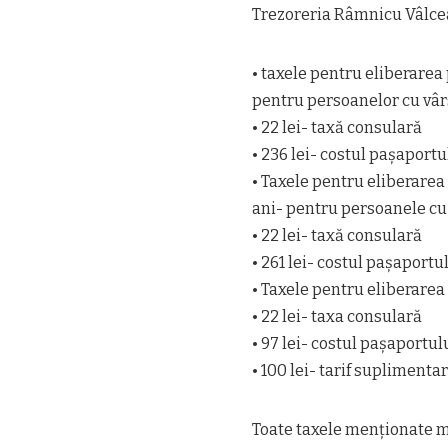
Trezoreria Râmnicu Vâlce
• taxele pentru eliberarea 
pentru persoanelor cu vârs
• 22 lei- taxă consulară
• 236 lei- costul pașaportu
• Taxele pentru eliberarea
ani- pentru persoanele cu 
• 22 lei- taxă consulară
• 261 lei- costul pașaportu
• Taxele pentru eliberarea
• 22 lei- taxa consulară
• 97 lei- costul pașaportul
• 100 lei- tarif suplimentar
Toate taxele menționate ma