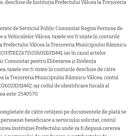
e, deschise de Instituția Prefectului Vâlcea la Trezoreria
liberate de Serviciul Public Comunitar Regim Permise de
a Vehiculelor Vâlcea, taxele vor fi virate în conturile
ia Prefectului Vâlcea la Trezoreria Municipiului Râmnicu
 RO33TREZ671502601X011441, iar în cazul actelor
lic Comunitar pentru Eliberarea și Evidența
, taxele vor fi virate în conturile deschise de către
cea la Trezoreria Municipiului Râmnicu Vâlcea, contul
602X011442, iar codul de identificare fiscală al
cea este: 2540570.
 completate de către cetățeni pe documentele de plată se
persoanei beneficiare a serviciului solicitat, contul
mirea Instituției Prefectului unde va fi depusă cererea