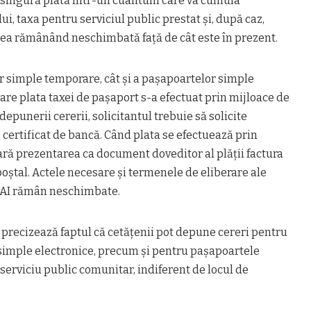
o singură plată într-un cuantum care va cumula
i, taxa pentru serviciul public prestat și, după caz,
area rămânând neschimbată față de cât este în prezent.
r simple temporare, cât și a pașapoartelor simple
 care plata taxei de pașaport s-a efectuat prin mijloace de
epunerii cererii, solicitantul trebuie să solicite
, certificat de bancă. Când plata se efectuează prin
ră prezentarea ca document doveditor al plății factura
poștal. Actele necesare și termenele de eliberare ale
AI rămân neschimbate.
precizează faptul că cetățenii pot depune cereri pentru
simple electronice, precum și pentru pașapoartele
serviciu public comunitar, indiferent de locul de