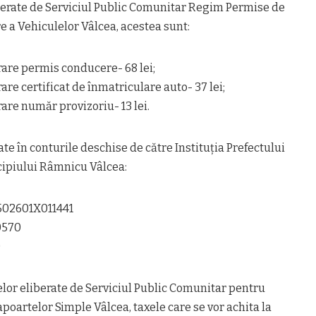
liberate de Serviciul Public Comunitar Regim Permise de
 a Vehiculelor Vâlcea, acestea sunt:
rare permis conducere- 68 lei;
are certificat de înmatriculare auto- 37 lei;
rare număr provizoriu- 13 lei.
rate în conturile deschise de către Instituția Prefectului
cipiului Râmnicu Vâlcea:
502601X011441
0570
0
lor eliberate de Serviciul Public Comunitar pentru
apoartelor Simple Vâlcea, taxele care se vor achita la