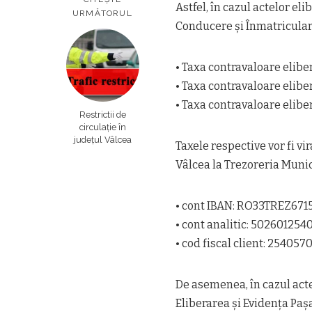
Astfel, în cazul actelor e
URMĂTORUL
Conducere și Înmatriculare
• Taxa contravaloare elibe
• Taxa contravaloare eliber
• Taxa contravaloare elibe
Restrictii de
circulație în
județul Vâlcea
Taxele respective vor fi vi
Vâlcea la Trezoreria Muni
• cont IBAN: RO33TREZ671
• cont analitic: 502601254
• cod fiscal client: 254057
De asemenea, în cazul acte
Eliberarea și Evidența Paș