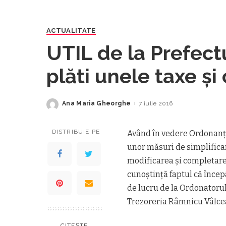
ACTUALITATE
UTIL de la Prefect
plăti unele taxe şi
Ana Maria Gheorghe
7 iulie 2016
Posted
by
DISTRIBUIE PE
Având în vedere Ordonanța 
unor măsuri de simplificar
modificarea și completare
cunoștință faptul că încep
de lucru de la Ordonatorul
Trezoreria Râmnicu Vâlce
CITEȘTE