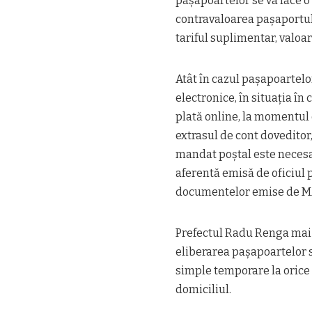
pașapoartelor se va face 
contravaloarea pașaportulu
tariful suplimentar, valo
Atât în cazul pașapoartelo
electronice, în situația în
plată online, la momentul d
extrasul de cont doveditor
mandat poștal este necesa
aferentă emisă de oficiul 
documentelor emise de M
Prefectul Radu Renga mai 
eliberarea pașapoartelor 
simple temporare la orice 
domiciliul.