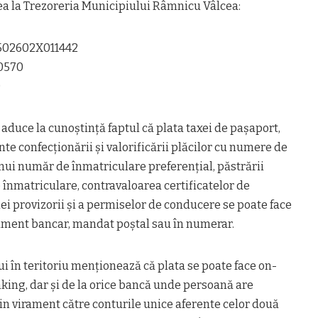
cea la Trezoreria Municipiului Râmnicu Vâlcea:
1502602X011442
40570
0
duce la cunoștință faptul că plata taxei de pașaport,
nte confecționării și valorificării plăcilor cu numere de
unui număr de înmatriculare preferențial, păstrării
înmatriculare, contravaloarea certificatelor de
iei provizorii și a permiselor de conducere se poate face
rament bancar, mandat poștal sau în numerar.
 în teritoriu menționează că plata se poate face on-
nking, dar și de la orice bancă unde persoană are
in virament către conturile unice aferente celor două