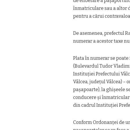
de eliberare a pașaportulu
înmatriculare sau a altor
pentru a cărui contravaloa
De asemenea, prefectul Ra
numerar a acestor taxe nu 
Plata în numerar se poate 
(Bulevardul Tudor Vladimir
Instituției Prefectului Vâ
Vâlcea, județul Vâlcea) – 
pașapoarte), la ghișeele 
conducere și înmatricular
din cadrul Instituției Pref
Conform Ordonanței de urge