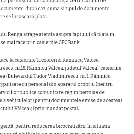
i, a permisului de conducere, a certificatului de
 documente, după caz, suma și tipul de documente
re se încasează plata.
du Renga atrage atenția asupra faptului că plata în
se mai face prin casieriile CEC Bank.
face la casieriile Trezoreriei Râmnicu Vâlcea
escu, nr.18, Râmnicu Vâlcea, județul Vâlcea), casieriile
lcea (Bulevardul Tudor Vladimirescu, nr, 1, Râmnicu
organizate cu personal din aparatul propriu (pentru
serviciilor publice comunitare regim permise de
e a vehiculelor (pentru documentele emise de acestea)
ectului Vâlcea și prin mandat poștal.
nță, pentru reducerea birocratizării, în situația