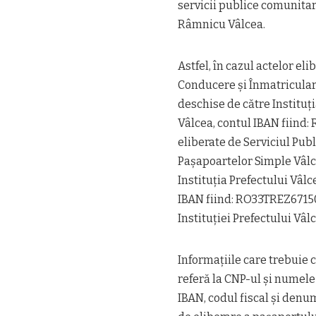
servicii publice comunitar
Râmnicu Vâlcea.
Astfel, în cazul actelor e
Conducere și Înmatriculare 
deschise de către Instituț
Vâlcea, contul IBAN fiind:
eliberate de Serviciul Pub
Pașapoartelor Simple Vâlcea
Instituția Prefectului Vâl
IBAN fiind: RO33TREZ671502
Instituției Prefectului Vâl
Informațiile care trebuie
referă la CNP-ul și numele 
IBAN, codul fiscal și denu