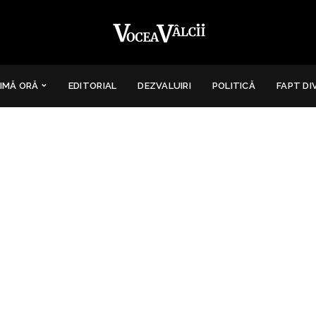
IMĂ ORĂ
EDITORIAL
DEZVALUIRI
POLITICĂ
FAPT DI