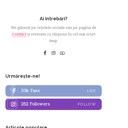
Ai întrebări?
Ne găsești pe rețelele sociale sau pe pagina de
Contact
și revenim cu răspuns în cel mai scurt
timp.
Urmărește-ne!
33k
Fans
LIKE
252
Followers
FOLLOW
Articole populare