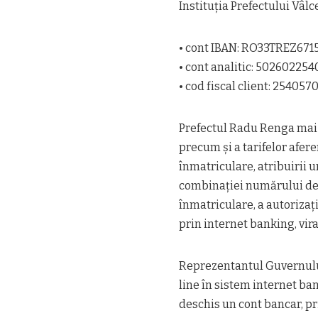
Instituția Prefectului Vâl
• cont IBAN: RO33TREZ67
• cont analitic: 50260225
• cod fiscal client: 254057
Prefectul Radu Renga mai a
precum și a tarifelor afere
înmatriculare, atribuirii 
combinației numărului de 
înmatriculare, a autorizaț
prin internet banking, vi
Reprezentantul Guvernului
line în sistem internet ba
deschis un cont bancar, pr