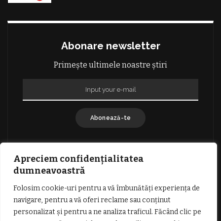
Abonare newsletter
Primește ultimele noastre știri
Abonează-te
Apreciem confidențialitatea
dumneavoastră
Folosim cookie-uri pentru a vă îmbunătăți experiența de
GDPR: POLITICA DE CONFIDENȚIALITATE
navigare, pentru a vă oferi reclame sau conținut
TERMENI SI CONDITII DE UTILIZARE
personalizat și pentru a ne analiza traficul. Făcând clic pe
INFORMATII DESPRE COOKIES
DESPRE NOI