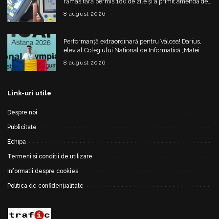
rămas fără permis 180 de zile și a primit amendă de
4.325 de lei
8 august 2026
Performanță extraordinară pentru Vâlcea! Darius,
elev al Colegiului Național de Informatică „Matei
Basarab”, a cucerit argintul la Olimpiada
8 august 2026
Internațională de Inteligență Artificială
Link-uri utile
Despre noi
Publicitate
Echipa
Termeni si conditii de utilizare
Informatii despre cookies
Politica de confidențialitate