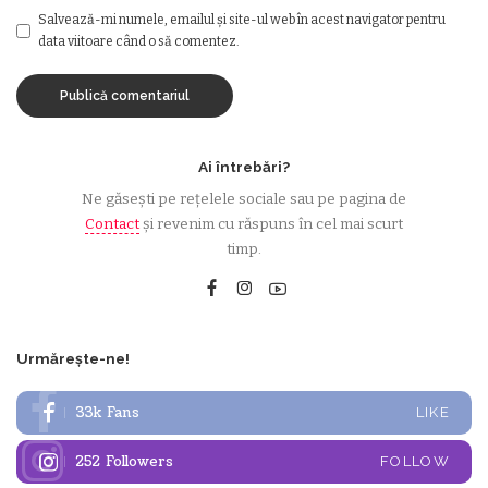
Salvează-mi numele, emailul și site-ul web în acest navigator pentru
data viitoare când o să comentez.
Ai întrebări?
Ne găsești pe rețelele sociale sau pe pagina de
Contact
și revenim cu răspuns în cel mai scurt
timp.
Urmărește-ne!
33k
Fans
LIKE
252
Followers
FOLLOW