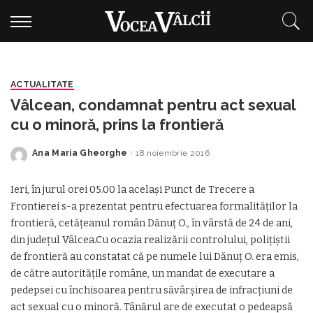
ACTUALITATE
Vâlcean, condamnat pentru act sexual
cu o minoră, prins la frontieră
Ana Maria Gheorghe
18 noiembrie 2016
Posted
by
Ieri, în jurul orei 05.00 la același Punct de Trecere a
Frontierei s-a prezentat pentru efectuarea formalităților la
frontieră, cetățeanul român Dănuț O., în vârstă de 24 de ani,
din județul Vâlcea.Cu ocazia realizării controlului, polițiștii
de frontieră au constatat că pe numele lui Dănuț O. era emis,
de către autoritățile române, un mandat de executare a
pedepsei cu închisoarea pentru săvârșirea de infracțiuni de
act sexual cu o minoră. Tânărul are de executat o pedeapsă