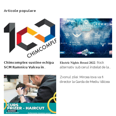
Articole populare
𝗖𝗵𝗶𝗺𝗰𝗼𝗺𝗽𝗹𝗲𝘅 𝘀𝘂𝘀𝘁𝗶𝗻𝗲 𝗲𝗰𝗵𝗶𝗽𝗮
𝐄𝐥𝐞𝐜𝐭𝐫𝐢𝐜 𝐍𝐢𝐠𝐡𝐭𝐬 𝐁𝐫𝐞𝐳𝐨𝐢 𝟐𝟎𝟐𝟐. Rock
𝗦𝗖𝗠 𝗥𝗮𝗺𝗻𝗶𝗰𝘂 𝗩𝗮𝗹𝗰𝗲𝗮 𝗶𝗻
alternativ sub cerul înstelat de la
𝗰𝗮𝗹𝗶𝘁𝗮𝘁𝗲 𝗱𝗲 𝗽𝗮𝗿𝘁𝗲𝗻𝗲𝗿
#𝐁𝐫𝐞𝐳𝐨𝐢𝐮𝐥𝐋𝐮𝐦𝐢𝐢
𝗳𝗶𝗻𝗮𝗻𝘁𝗮𝘁𝗼𝗿
Zvonul zilei: Mircea Iova va fi
director la Garda de Mediu Vâlcea