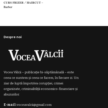
𝐂𝐔𝐑𝐒 𝐅𝐑𝐈𝐙𝐄𝐑 / 𝐇𝐀𝐈𝐑𝐂𝐔𝐓 –
𝐁𝐚𝐫𝐛𝐞𝐫
Despre noi
Vocea Vâlcii – publicație bi-săptămânală – este
ceea ce suntem și ceea ce facem, în fiecare zi. Un
ziar de luptă împotriva corupției, crimei
organizate, criminalității economico-financiare și
abuzurilor.
E-mail:
voceavalcii@gmail.com