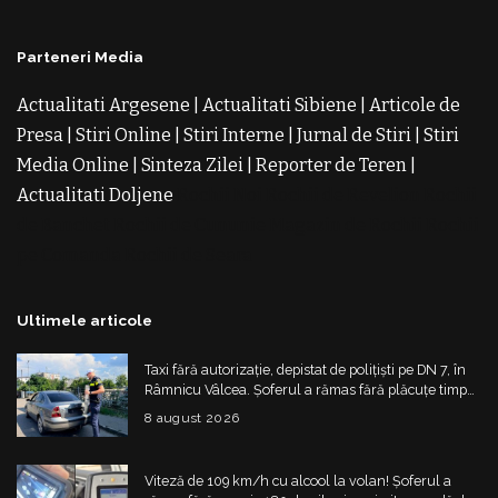
Parteneri Media
Actualitati Argesene
|
Actualitati Sibiene
|
Articole de
Presa
|
Stiri Online
|
Stiri Interne
|
Jurnal de Stiri
|
Stiri
Media Online
|
Sinteza Zilei
|
Reporter de Teren
|
Actualitati Doljene
Rochii Noi
Rochii de Revelion
Rochii
de Banchet
Rochii de Cununie
Magazin de Rochii
Rochii
pe Comanda
Rochii de Seara
Ultimele articole
Taxi fără autorizație, depistat de polițiști pe DN 7, în
Râmnicu Vâlcea. Șoferul a rămas fără plăcuțe timp
de 6 luni
8 august 2026
Viteză de 109 km/h cu alcool la volan! Șoferul a