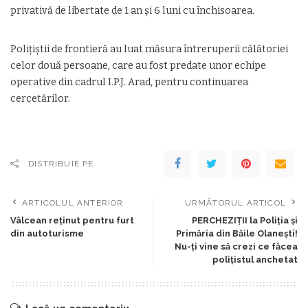
privativă de libertate de 1 an și 6 luni cu închisoarea.
Polițiștii de frontieră au luat măsura întreruperii călătoriei
celor două persoane, care au fost predate unor echipe
operative din cadrul I.P.J. Arad, pentru continuarea
cercetărilor.
DISTRIBUIE PE
ARTICOLUL ANTERIOR
URMĂTORUL ARTICOL
Vâlcean reţinut pentru furt
PERCHEZIŢII la Poliţia şi
din autoturisme
Primăria din Băile Olanești!
Nu-ţi vine să crezi ce făcea
poliţistul anchetat