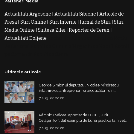
Parteneri Media
Actualitati Argesene
|
Actualitati Sibiene
|
Articole de
Presa
|
Stiri Online
|
Stiri Interne
|
Jurnal de Stiri
|
Stiri
Media Online
|
Sinteza Zilei
|
Reporter de Teren
|
Actualitati Doljene
Rochii Noi
Rochii de Revelion
Rochii
de Banchet
Rochii de Cununie
Magazin de Rochii
Rochii
pe Comanda
Rochii de Seara
Ultimele articole
George Simion și deputatul Nicolae Mîndrescu,
întâlnire cu antreprenorii și producătorii din
Drăgășani
7 august 2026
Râmnicu Vâlcea, apreciat de OCDE. „Juriul
Cetățenilor”, dat exemplu de bună practică la nivel
european
7 august 2026