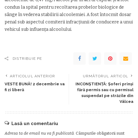
condus la spital pentru recoltarea probelor biologice de
sânge în vederea stabilirii alcoolemiei. A fost întocmit dosar
penal sub aspectul comiterii infracţiunii de conducere a unui
vehicul sub influenţa alcoolului.
DISTRIBUIE PE
ARTICOLUL ANTERIOR
URMĂTORUL ARTICOL
VESTE BUNĂ! 2 decembrie va
INCONŞTIENŢĂ: Şoferi prinşi
fi zi liberă
fără permis sau cu permisul
suspendat pe străzile din
Vâlcea
Lasă un comentariu
Adresa ta de email nu va fi publicată.
Câmpurile obligatorii sunt