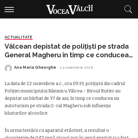
ACTUALITATE
Vâlcean depistat de poliţişti pe strada
General Magheru în timp ce conducea
băut
Ana Maria Gheorghe
23 noiembrie 2016
Posted
by
La data de 22 noiembrie a.c., ora 09.33, poliţiştii din cadrul
Poliţiei municipiului Râmnicu Vâlcea – Biroul Rutier au
depistat un bărbat de 37 de ani, în timp ce conducea un
autoturism pe strada G-ral Magheru sub influenţa
băuturilor alcoolice.
În urma testării cu aparatul etilotest, a rezultat o
alcoolemie de 0,47 mg/l alcool pur în aerul expirat şi a fost