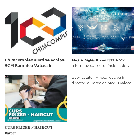
𝗖𝗵𝗶𝗺𝗰𝗼𝗺𝗽𝗹𝗲𝘅 𝘀𝘂𝘀𝘁𝗶𝗻𝗲 𝗲𝗰𝗵𝗶𝗽𝗮
𝐄𝐥𝐞𝐜𝐭𝐫𝐢𝐜 𝐍𝐢𝐠𝐡𝐭𝐬 𝐁𝐫𝐞𝐳𝐨𝐢 𝟐𝟎𝟐𝟐. Rock
𝗦𝗖𝗠 𝗥𝗮𝗺𝗻𝗶𝗰𝘂 𝗩𝗮𝗹𝗰𝗲𝗮 𝗶𝗻
alternativ sub cerul înstelat de la
𝗰𝗮𝗹𝗶𝘁𝗮𝘁𝗲 𝗱𝗲 𝗽𝗮𝗿𝘁𝗲𝗻𝗲𝗿
#𝐁𝐫𝐞𝐳𝐨𝐢𝐮𝐥𝐋𝐮𝐦𝐢𝐢
𝗳𝗶𝗻𝗮𝗻𝘁𝗮𝘁𝗼𝗿
Zvonul zilei: Mircea Iova va fi
director la Garda de Mediu Vâlcea
𝐂𝐔𝐑𝐒 𝐅𝐑𝐈𝐙𝐄𝐑 / 𝐇𝐀𝐈𝐑𝐂𝐔𝐓 –
𝐁𝐚𝐫𝐛𝐞𝐫