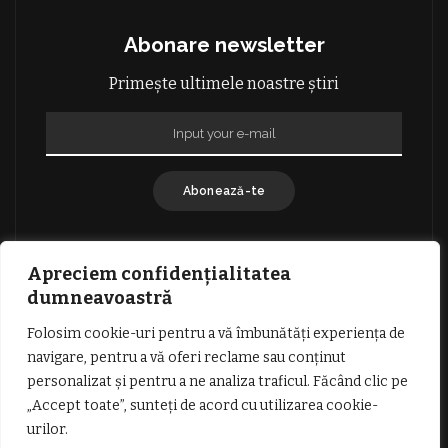
Abonare newsletter
Primește ultimele noastre știri
Abonează-te
Apreciem confidențialitatea
dumneavoastră
Folosim cookie-uri pentru a vă îmbunătăți experiența de
GDPR: POLITICA DE CONFIDENȚIALITATE
navigare, pentru a vă oferi reclame sau conținut
TERMENI SI CONDITII DE UTILIZARE
personalizat și pentru a ne analiza traficul. Făcând clic pe
INFORMATII DESPRE COOKIES
DESPRE NOI
„Accept toate”, sunteți de acord cu utilizarea cookie-
PUBLICITATE
urilor.