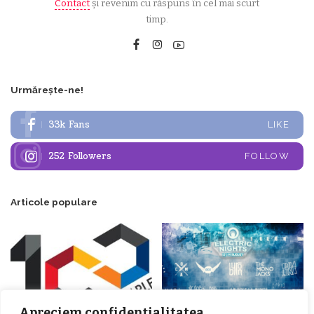
Contact
și revenim cu răspuns în cel mai scurt
timp.
Urmărește-ne!
33k
Fans
LIKE
252
Followers
FOLLOW
Articole populare
Apreciem confidențialitatea