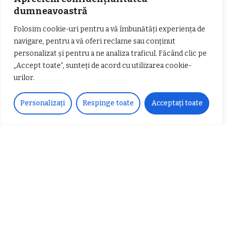
dumneavoastră
𝗖𝗵𝗶𝗺𝗰𝗼𝗺𝗽𝗹𝗲𝘅 𝘀𝘂𝘀𝘁𝗶𝗻𝗲 𝗲𝗰𝗵𝗶𝗽𝗮
𝐄𝐥𝐞𝐜𝐭𝐫𝐢𝐜 𝐍𝐢𝐠𝐡𝐭𝐬 𝐁𝐫𝐞𝐳𝐨𝐢 𝟐𝟎𝟐𝟐. Rock
Folosim cookie-uri pentru a vă îmbunătăți experiența de
𝗦𝗖𝗠 𝗥𝗮𝗺𝗻𝗶𝗰𝘂 𝗩𝗮𝗹𝗰𝗲𝗮 𝗶𝗻
alternativ sub cerul înstelat de la
𝗰𝗮𝗹𝗶𝘁𝗮𝘁𝗲 𝗱𝗲 𝗽𝗮𝗿𝘁𝗲𝗻𝗲𝗿
#𝐁𝐫𝐞𝐳𝐨𝐢𝐮𝐥𝐋𝐮𝐦𝐢𝐢
navigare, pentru a vă oferi reclame sau conținut
𝗳𝗶𝗻𝗮𝗻𝘁𝗮𝘁𝗼𝗿
Zvonul zilei: Mircea Iova va fi
personalizat și pentru a ne analiza traficul. Făcând clic pe
director la Garda de Mediu Vâlcea
„Accept toate”, sunteți de acord cu utilizarea cookie-
urilor.
Personalizați
Respinge toate
Acceptați toate
𝐂𝐔𝐑𝐒 𝐅𝐑𝐈𝐙𝐄𝐑 / 𝐇𝐀𝐈𝐑𝐂𝐔𝐓 –
𝐁𝐚𝐫𝐛𝐞𝐫
Despre noi