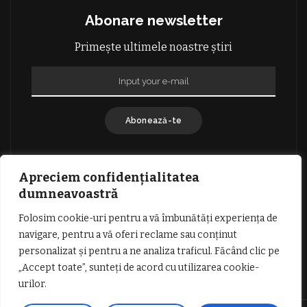
Abonare newsletter
Primește ultimele noastre știri
Abonează-te
Apreciem confidențialitatea
dumneavoastră
Folosim cookie-uri pentru a vă îmbunătăți experiența de
GDPR: POLITICA DE CONFIDENȚIALITATE
navigare, pentru a vă oferi reclame sau conținut
TERMENI SI CONDITII DE UTILIZARE
personalizat și pentru a ne analiza traficul. Făcând clic pe
INFORMATII DESPRE COOKIES
DESPRE NOI
„Accept toate”, sunteți de acord cu utilizarea cookie-
PUBLICITATE
urilor.