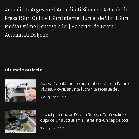
Actualitati Argesene
|
Actualitati Sibiene
|
Articole de
Presa
|
Stiri Online
|
Stiri Interne
|
Jurnal de Stiri
|
Stiri
Media Online
|
Sinteza Zilei
|
Reporter de Teren
|
Actualitati Doljene
Rochii Noi
Rochii de Revelion
Rochii
de Banchet
Rochii de Cununie
Magazin de Rochii
Rochii
pe Comanda
Rochii de Seara
Ultimele articole
Apa va fi oprită luni pe mai multe străzi din Râmnicu
Vâlcea. APAVIL anunță lucrări la rețeaua de
alimentare
7 august 2026
Impact puternic pe DN7, la Robești. Două victime
după ce un autoturism a intrat într-un cap de pod
7 august 2026