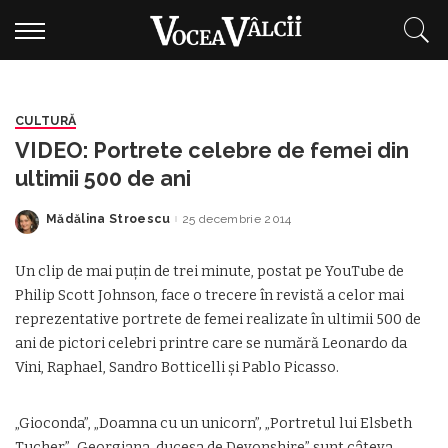
CULTURĂ
VIDEO: Portrete celebre de femei din
ultimii 500 de ani
Mădălina Stroescu
25 decembrie 2014
Posted
by
Un clip de mai puţin de trei minute, postat pe YouTube de
Philip Scott Johnson, face o trecere în revistă a celor mai
reprezentative portrete de femei realizate în ultimii 500 de
ani de pictori celebri printre care se numără Leonardo da
Vini, Raphael, Sandro Botticelli şi Pablo Picasso.
„Gioconda”, „Doamna cu un unicorn”, „Portretul lui Elsbeth
Tucher” „Georgiana, ducesa de Devonshire” sunt câteva