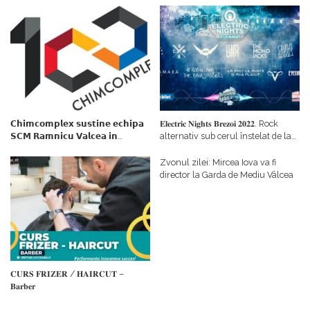
𝗖𝗵𝗶𝗺𝗰𝗼𝗺𝗽𝗹𝗲𝘅 𝘀𝘂𝘀𝘁𝗶𝗻𝗲 𝗲𝗰𝗵𝗶𝗽𝗮
𝐄𝐥𝐞𝐜𝐭𝐫𝐢𝐜 𝐍𝐢𝐠𝐡𝐭𝐬 𝐁𝐫𝐞𝐳𝐨𝐢 𝟐𝟎𝟐𝟐. Rock
𝗦𝗖𝗠 𝗥𝗮𝗺𝗻𝗶𝗰𝘂 𝗩𝗮𝗹𝗰𝗲𝗮 𝗶𝗻
alternativ sub cerul înstelat de la
𝗰𝗮𝗹𝗶𝘁𝗮𝘁𝗲 𝗱𝗲 𝗽𝗮𝗿𝘁𝗲𝗻𝗲𝗿
#𝐁𝐫𝐞𝐳𝐨𝐢𝐮𝐥𝐋𝐮𝐦𝐢𝐢
𝗳𝗶𝗻𝗮𝗻𝘁𝗮𝘁𝗼𝗿
Zvonul zilei: Mircea Iova va fi
director la Garda de Mediu Vâlcea
𝐂𝐔𝐑𝐒 𝐅𝐑𝐈𝐙𝐄𝐑 / 𝐇𝐀𝐈𝐑𝐂𝐔𝐓 –
𝐁𝐚𝐫𝐛𝐞𝐫