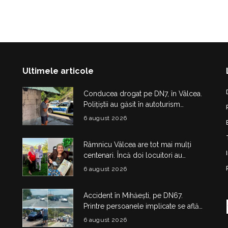
Ultimele articole
Conducea drogat pe DN7, în Vâlcea.
Polițiștii au găsit în autoturism
obiecte și substanțe suspecte
6 august 2026
Râmnicu Vâlcea are tot mai mulți
centenari. Încă doi locuitori au
împlinit 100 de ani în doar câteva zile
6 august 2026
Accident în Mihăești, pe DN67.
Printre persoanele implicate se află
și doi copii
6 august 2026