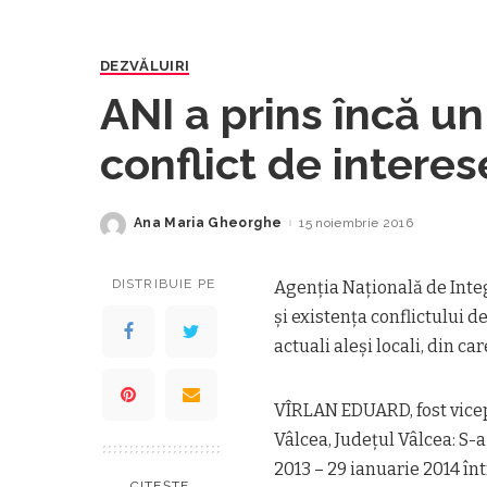
DEZVĂLUIRI
ANI a prins încă un 
conflict de intere
Ana Maria Gheorghe
15 noiembrie 2016
Posted
by
DISTRIBUIE PE
Agenția Națională de Inte
și existența conflictului d
actuali aleși locali, din ca
VÎRLAN EDUARD, fost vicep
Vâlcea, Județul Vâlcea: S-a
2013 – 29 ianuarie 2014 în
CITEȘTE