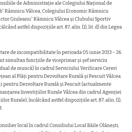
siliile de Administrație ale Colegiului Național de
ab” Râmnicu Vâlcea, Colegiului Economic Râmnicu
Victor Giuleanu” Râmnicu Vâlcea și Clubului Sportiv
când astfel dispozițiile art. 87, alin. (1), lit. d) din Legea
stare de incompatibilitate în perioada 05 iunie 2013 – 26
ut simultan funcțiile de viceprimar și șef serviciu
idual de muncã) în cadrul Serviciului Verificare Cereri
ețean al Plãți pentru Dezvoltare Ruralã și Pescuit Vâlcea
ți pentru Dezvoltare Ruralã și Pescuit (actualmente
nanțarea Investițiilor Rurale Vâlcea din cadrul Agenției
or Rurale), încãlcând astfel dispozițiile art. 87, alin. (1),
3.
silier local în cadrul Consiliului Local Bãile Olãnești,