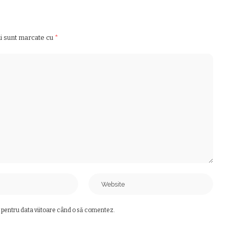
ii sunt marcate cu
*
 pentru data viitoare când o să comentez.