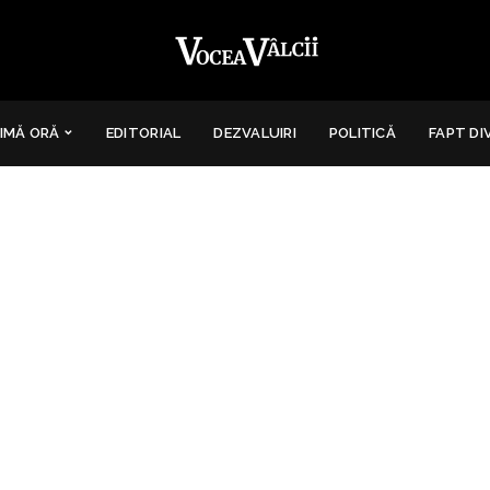
IMĂ ORĂ
EDITORIAL
DEZVALUIRI
POLITICĂ
FAPT DI