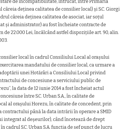
n stare de incompatibilitate, întrucât, între Primãria
 cãreia deținea calitatea de consilier local) și S.C. Giorgi
cadrul cãreia deținea calitatea de asociat, iar soțul
iat și administrator) au fost încheiate contracte de
 de 22.000 Lei, încãlcând astfel dispozițiile art. 90, alin.
003.
lier local în cadrul Consiliului Local al orașului
 exercitarea mandatului de consilier local, ca urmare a
i adoptării unei Hotărâri a Consiliului Local privind
tractului de concesiune a serviciului public de
ezu”, la data de 12 iunie 2014 a fost încheiat actul
oncesiune între S.C. Urban S.A., în calitate de
cal al orașului Horezu, în calitate de concedent, prin
 contractului până la data intrării în operare a SMID
integrat al deșeurilor), când încetează de drept
n cadrul S.C. Urban S.A. funcția de șef punct de lucru