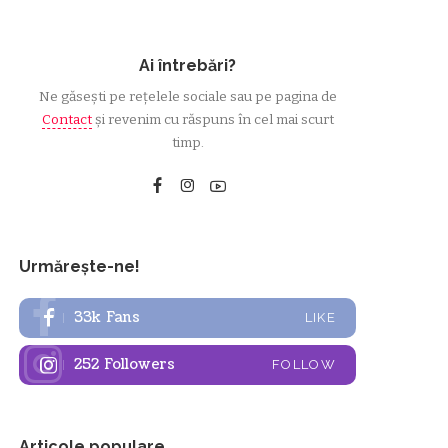
Ai întrebări?
Ne găsești pe rețelele sociale sau pe pagina de
Contact
și revenim cu răspuns în cel mai scurt
timp.
Urmărește-ne!
33k
Fans
LIKE
252
Followers
FOLLOW
Articole populare