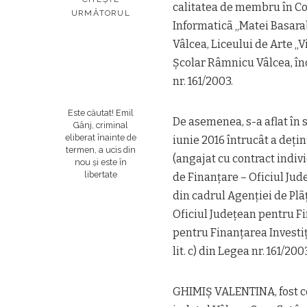
calitatea de membru în Con
URMĂTORUL
Informaticã „Matei Basar
Vâlcea, Liceului de Arte „
Școlar Râmnicu Vâlcea, încãl
nr. 161/2003.
Este căutat! Emil
De asemenea, s-a aflat în 
Gânj, criminal
eliberat înainte de
iunie 2016 întrucât a dețin
termen, a ucis din
(angajat cu contract indiv
nou și este în
libertate
de Finanțare – Oficiul Jud
din cadrul Agenției de Plã
Oficiul Județean pentru Fi
pentru Finanțarea Investițiil
lit. c) din Legea nr. 161/200
GHIMIȘ VALENTINA, fost con