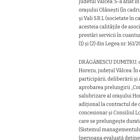
judetul Vâlcea: S-a aflat î
orașului Olãnești (în cadrul
și Vali S.R.L (societate în 
acesteia calitãțile de asoc
prestãri servicii în cuantum
(1) și (2) din Legea nr. 161/2
DRĂGĂNESCU DUMITRU, consi
Horezu, județul Vâlcea: În
participării, deliberării ș
aprobarea prelungirii „Con
salubrizare al orașului Hor
adițional la contractul de c
concesionar și Consiliul Lo
care se prelungește durata
(Sistemul managementului 
(persoana evaluată deține î