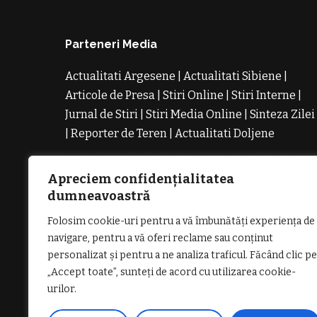
Parteneri Media
Actualitati Argesene
|
Actualitati Sibiene
|
Articole de Presa
|
Stiri Online
|
Stiri Interne
|
Jurnal de Stiri
|
Stiri Media Online
|
Sinteza Zilei
|
Reporter de Teren
|
Actualitati Doljene
Rochii
Noi
Rochii de Revelion
Rochii de Banchet
Rochi
de Cununie
Magazin de Rochii
Rochii pe
Apreciem confidențialitatea
Comanda
Rochii de Seara
dumneavoastră
Folosim cookie-uri pentru a vă îmbunătăți experiența de
navigare, pentru a vă oferi reclame sau conținut
personalizat și pentru a ne analiza traficul. Făcând clic pe
„Accept toate”, sunteți de acord cu utilizarea cookie-
GDPR: POLITICA DE CONFIDENȚIALI
urilor.