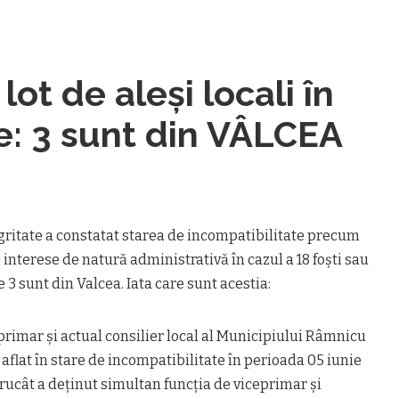
lot de aleşi locali în
se: 3 sunt din VÂLCEA
gritate a constatat starea de incompatibilitate precum
e interese de natură administrativă în cazul a 18 foşti sau
re 3 sunt din Valcea. Iata care sunt acestia:
rimar și actual consilier local al Municipiului Râmnicu
 aflat în stare de incompatibilitate în perioada 05 iunie
trucât a deținut simultan funcția de viceprimar și