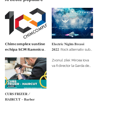
𝗖𝗵𝗶𝗺𝗰𝗼𝗺𝗽𝗹𝗲𝘅 𝘀𝘂𝘀𝘁𝗶𝗻𝗲
𝐄𝐥𝐞𝐜𝐭𝐫𝐢𝐜 𝐍𝐢𝐠𝐡𝐭𝐬 𝐁𝐫𝐞𝐳𝐨𝐢
𝗲𝗰𝗵𝗶𝗽𝗮 𝗦𝗖𝗠 𝗥𝗮𝗺𝗻𝗶𝗰𝘂
𝟐𝟎𝟐𝟐. Rock alternativ sub
𝗩𝗮𝗹𝗰𝗲𝗮 𝗶𝗻 𝗰𝗮𝗹𝗶𝘁𝗮𝘁𝗲 𝗱𝗲
cerul înstelat de la
Zvonul zilei: Mircea Iova
𝗽𝗮𝗿𝘁𝗲𝗻𝗲𝗿 𝗳𝗶𝗻𝗮𝗻𝘁𝗮𝘁𝗼𝗿
#𝐁𝐫𝐞𝐳𝐨𝐢𝐮𝐥𝐋𝐮𝐦𝐢𝐢
va fi director la Garda de
Mediu Vâlcea
𝐂𝐔𝐑𝐒 𝐅𝐑𝐈𝐙𝐄𝐑 /
𝐇𝐀𝐈𝐑𝐂𝐔𝐓 – 𝐁𝐚𝐫𝐛𝐞𝐫