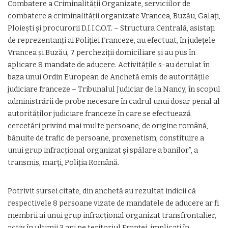
Combatere a Criminalităţii Organizate, serviciilor de
combatere a criminalităţii organizate Vrancea, Buzău, Galaţi,
Ploieşti şi procurorii D.I.I.C.O.T. – Structura Centrală, asistaţi
de reprezentanţi ai Poliţiei Franceze, au efectuat, în judeţele
Vrancea şi Buzău, 7 percheziţii domiciliare şi au pus în
aplicare 8 mandate de aducere. Activităţile s-au derulat în
baza unui Ordin European de Anchetă emis de autorităţile
judiciare franceze – Tribunalul Judiciar de la Nancy, în scopul
administrării de probe necesare în cadrul unui dosar penal al
autorităţilor judiciare franceze în care se efectuează
cercetări privind mai multe persoane, de origine română,
bănuite de trafic de persoane, proxenetism, constituire a
unui grup infracţional organizat şi spălare a banilor”, a
transmis, marţi, Poliţia Română.
Potrivit sursei citate, din anchetă au rezultat indicii că
respectivele 8 persoane vizate de mandatele de aducere ar fi
membrii ai unui grup infracţional organizat transfrontalier,
activ în ultimii 3 ani pe teritoriul Franţei, implicaţi în