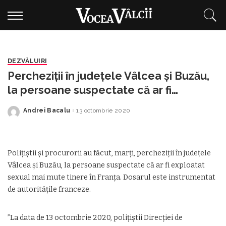
DEZVĂLUIRI
Percheziţii în judeţele Vâlcea şi Buzău,
la persoane suspectate că ar fi
exploatat sexual tinere în Franţa
Andrei Bacalu
13 octombrie 2020
Posted
by
Poliţiştii şi procurorii au făcut, marţi, percheziţii în judeţele
Vâlcea şi Buzău, la persoane suspectate că ar fi exploatat
sexual mai mute tinere în Franţa. Dosarul este instrumentat
de autorităţile franceze.
”La data de 13 octombrie 2020, poliţiştii Direcţiei de