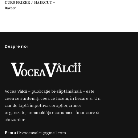
𝐂𝐔𝐑𝐒 𝐅𝐑𝐈𝐙𝐄𝐑 / 𝐇𝐀𝐈𝐑𝐂𝐔𝐓 –
𝐁𝐚𝐫𝐛𝐞𝐫
Despre noi
Vocea Vâlcii – publicație bi-săptămânală – este
ceea ce suntem și ceea ce facem, în fiecare zi. Un
ziar de luptă împotriva corupției, crimei
organizate, criminalității economico-financiare și
abuzurilor.
E-mail:
voceavalcii@gmail.com