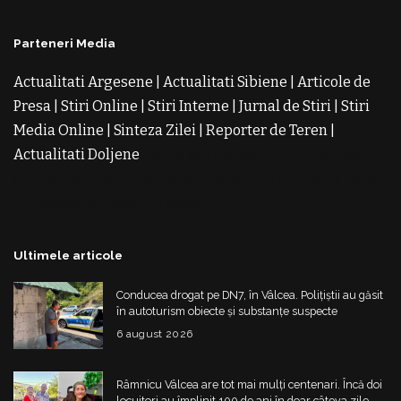
Parteneri Media
Actualitati Argesene
|
Actualitati Sibiene
|
Articole de
Presa
|
Stiri Online
|
Stiri Interne
|
Jurnal de Stiri
|
Stiri
Media Online
|
Sinteza Zilei
|
Reporter de Teren
|
Actualitati Doljene
Rochii Noi
Rochii de Revelion
Rochii
de Banchet
Rochii de Cununie
Magazin de Rochii
Rochii
pe Comanda
Rochii de Seara
Ultimele articole
Conducea drogat pe DN7, în Vâlcea. Polițiștii au găsit
în autoturism obiecte și substanțe suspecte
6 august 2026
Râmnicu Vâlcea are tot mai mulți centenari. Încă doi
locuitori au împlinit 100 de ani în doar câteva zile