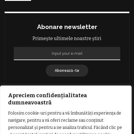
Abonare newsletter
Primește ultimele noastre știri
Abonează-te
Apreciem confidențialitatea
dumneavoastră
Folosim cookie-uri pentru a vă îmbunătăți experiența de
GDPR: POLITICA DE CONFIDENȚIALITATE
navigare, pentru a vă oferi reclame sau conținut
TERMENI SI CONDITII DE UTILIZARE
personalizat și pentru a ne analiza traficul. Făcând clic pe
INFORMATII DESPRE COOKIES
DESPRE NOI