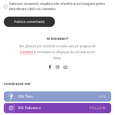
Salvează-mi numele, emailul și site-ul web în acest navigator pentru
data viitoare când o să comentez.
Ai întrebări?
Ne găsești pe rețelele sociale sau pe pagina de
Contact
și revenim cu răspuns în cel mai scurt
timp.
Urmărește-ne!
33k
Fans
LIKE
252
Followers
FOLLOW