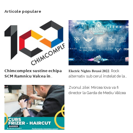
Articole populare
𝗖𝗵𝗶𝗺𝗰𝗼𝗺𝗽𝗹𝗲𝘅 𝘀𝘂𝘀𝘁𝗶𝗻𝗲 𝗲𝗰𝗵𝗶𝗽𝗮
𝐄𝐥𝐞𝐜𝐭𝐫𝐢𝐜 𝐍𝐢𝐠𝐡𝐭𝐬 𝐁𝐫𝐞𝐳𝐨𝐢 𝟐𝟎𝟐𝟐. Rock
𝗦𝗖𝗠 𝗥𝗮𝗺𝗻𝗶𝗰𝘂 𝗩𝗮𝗹𝗰𝗲𝗮 𝗶𝗻
alternativ sub cerul înstelat de la
𝗰𝗮𝗹𝗶𝘁𝗮𝘁𝗲 𝗱𝗲 𝗽𝗮𝗿𝘁𝗲𝗻𝗲𝗿
#𝐁𝐫𝐞𝐳𝐨𝐢𝐮𝐥𝐋𝐮𝐦𝐢𝐢
𝗳𝗶𝗻𝗮𝗻𝘁𝗮𝘁𝗼𝗿
Zvonul zilei: Mircea Iova va fi
director la Garda de Mediu Vâlcea