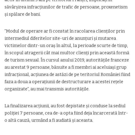
săvârşirea infracţiunilor de trafic de persoane, proxenetism
şi spălare de bani.
”Modul de operare ar fi constat în racolarea clienţilor prin
intermediul diferitelor site-uri de anunţuri şi mutarea
victimelor dintr-un oraş în altul, la perioade scurte de timp,
în scopul atragerii cât mai multor clienţi prin această formă
de turism sexual. În cursul anului 2019, autorităţile franceze
au arestat 9 persoane, bănuite a fi membri ai aceluiaşi grup
infracţional, acţiunea de astăzi de pe teritoriul României fiind
faza a doua a operaţiunii de destructurare a acestei reţele
organizate”, au mai transmis autorităţile.
La finalizarea acţiunii, au fost depistate şi conduse la sediul
poliţiei 7 persoane, cea de-a opta fiind deja încarcerată într-
o altă cauză, urmând a fi audiată şi aceasta.