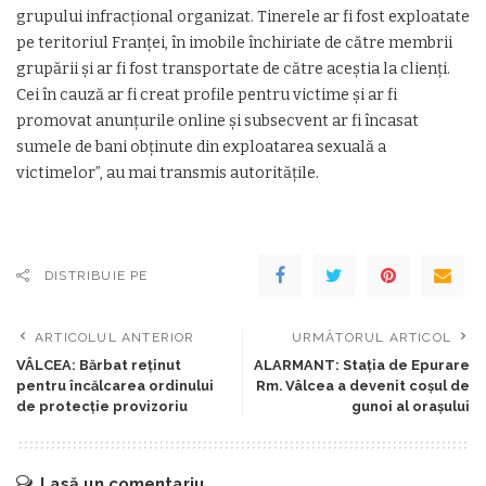
grupului infracţional organizat. Tinerele ar fi fost exploatate
pe teritoriul Franţei, în imobile închiriate de către membrii
grupării şi ar fi fost transportate de către aceştia la clienţi.
Cei în cauză ar fi creat profile pentru victime şi ar fi
promovat anunţurile online şi subsecvent ar fi încasat
sumele de bani obţinute din exploatarea sexuală a
victimelor”, au mai transmis autorităţile.
DISTRIBUIE PE
ARTICOLUL ANTERIOR
URMĂTORUL ARTICOL
VÂLCEA: Bărbat reținut
ALARMANT: Stația de Epurare
pentru încălcarea ordinului
Rm. Vâlcea a devenit coșul de
de protecție provizoriu
gunoi al orașului
Lasă un comentariu