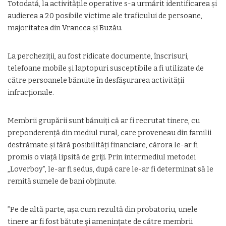
Totodată, la activităţile operative s-a urmărit identificarea şi
audierea a 20 posibile victime ale traficului de persoane,
majoritatea din Vrancea şi Buzău.
La percheziţii, au fost ridicate documente, înscrisuri,
telefoane mobile şi laptopuri susceptibile a fi utilizate de
către persoanele bănuite în desfăşurarea activităţii
infracţionale.
Membrii grupării sunt bănuiţi că ar fi recrutat tinere, cu
preponderenţă din mediul rural, care proveneau din familii
destrămate şi fără posibilităţi financiare, cărora le-ar fi
promis o viaţă lipsită de griji. Prin intermediul metodei
„Loverboy”, le-ar fi sedus, după care le-ar fi determinat să le
remită sumele de bani obţinute.
”Pe de altă parte, aşa cum rezultă din probatoriu, unele
tinere ar fi fost bătute şi ameninţate de către membrii