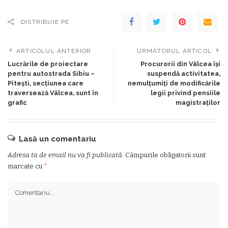
DISTRIBUIE PE
ARTICOLUL ANTERIOR
URMĂTORUL ARTICOL
Lucrările de proiectare
Procurorii din Vâlcea își
pentru autostrada Sibiu –
suspendă activitatea,
Piteşti, secțiunea care
nemulțumiți de modificările
traversează Vâlcea, sunt în
legii privind pensiile
grafic
magistraților
Lasă un comentariu
Adresa ta de email nu va fi publicată.
Câmpurile obligatorii sunt
marcate cu
*