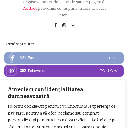
Ne găsești pe rețelele sociale sau pe pagina de
Contact
și revenim cu răspuns în cel mai scurt
timp.
Urmărește-ne!
33k
Fans
LIKE
252
Followers
FOLLOW
Apreciem confidențialitatea
Articole populare
dumneavoastră
Folosim cookie-uri pentru a vă îmbunătăți experiența de
navigare, pentru a vă oferi reclame sau conținut
personalizat și pentru a ne analiza traficul. Făcând clic pe
„Accept toate”, sunteți de acord cu utilizarea cookie-