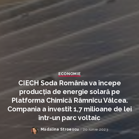
ECONOMIE
CIECH Soda România va începe
producția de energie solară pe
Platforma Chimică Râmnicu Vâlcea.
Compania a investit 1,7 milioane de lei
într-un parc voltaic
Mădălina Stroescu
20 iunie 2023
Posted
by