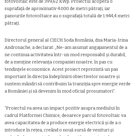
fotovoltaic este de 399,62 KWp. Proiectul acoperă o
suprafață de aproximativ 4.000 de metri pătrați, iar
panourile fotovoltaice au o suprafață totală de 1.944,4 metri
pătrați.
Directorul general al CIECH Soda România, dna Maria-Irina
Andronache, a declarat: „Ne-am asumat angajamentul de a
ne continua activitatea într-un mod responsabil și durabil,
de a menține relevanța companiei noastre, în pas cu
tendințele economice. Acest proiect reprezintă un pas
important în direcția îndeplinirii obiectivelor noastre și
suntem mândri să contribuim la tranziția spre energie verde
a României și să devenim în mod oficial prosumatori”.
“Proiectul va avea un impact pozitiv asupra mediului în
cadrul Platformei Chimice, deoarece parcul fotovoltaic va
avea capacitatea de a produce energie electrică și de a o
introduce în rețea, creând o nouă sursă de venituri și