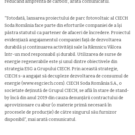
reducând amprenta de carbon”, arată comunicatul.
“Totodată, lansarea proiectului de parc fotovoltaic al CIECH
Soda România face parte din eforturile companiei de a își
păstra statutul ca partener de afaceri de încredere. Proiectul
evidențiază angajamentul companiei față de dezvoltarea
durabilă și continuarea activității sale la Râmnicu Vâlcea
într-un mod responsabil și durabil. Utilizarea de surse de
energie regenerabile este și unul dintre obiectivele din
strategia ESG a Grupului CIECH. Prin această strategie,
CIECH s-a angajat să decupleze dezvoltarea de consumul de
energie (www.esgciech.com). CIECH Soda România S.A., o
societate deținută de Grupul CIECH, se află în stare de stand-
by încă din anul 2019 din cauza denunțării contractului de
aprovizionare cu abur (o materie primă necesară în
procesele de producție) de către singurul său furnizor
disponibil”, mai arată comunicatul.