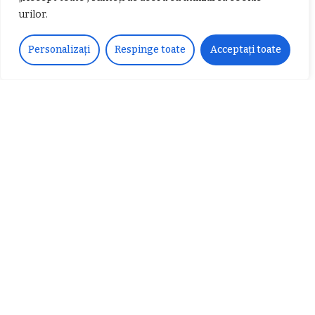
urilor.
𝗖𝗵𝗶𝗺𝗰𝗼𝗺𝗽𝗹𝗲𝘅 𝘀𝘂𝘀𝘁𝗶𝗻𝗲 𝗲𝗰𝗵𝗶𝗽𝗮
𝐄𝐥𝐞𝐜𝐭𝐫𝐢𝐜 𝐍𝐢𝐠𝐡𝐭𝐬 𝐁𝐫𝐞𝐳𝐨𝐢 𝟐𝟎𝟐𝟐. Rock
Personalizați
Respinge toate
Acceptați toate
𝗦𝗖𝗠 𝗥𝗮𝗺𝗻𝗶𝗰𝘂 𝗩𝗮𝗹𝗰𝗲𝗮 𝗶𝗻
alternativ sub cerul înstelat de la
𝗰𝗮𝗹𝗶𝘁𝗮𝘁𝗲 𝗱𝗲 𝗽𝗮𝗿𝘁𝗲𝗻𝗲𝗿
#𝐁𝐫𝐞𝐳𝐨𝐢𝐮𝐥𝐋𝐮𝐦𝐢𝐢
𝗳𝗶𝗻𝗮𝗻𝘁𝗮𝘁𝗼𝗿
Zvonul zilei: Mircea Iova va fi
director la Garda de Mediu Vâlcea
𝐂𝐔𝐑𝐒 𝐅𝐑𝐈𝐙𝐄𝐑 / 𝐇𝐀𝐈𝐑𝐂𝐔𝐓 –
𝐁𝐚𝐫𝐛𝐞𝐫
Despre noi