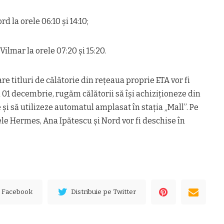
d la orele 06:10 şi 14:10;
 Vilmar la orele 07:20 şi 15:20.
e titluri de călătorie din reţeaua proprie ETA vor fi
 01 decembrie, rugăm călătorii să îşi achiziţioneze din
şi să utilizeze automatul amplasat în staţia „Mall”. Pe
le Hermes, Ana Ipătescu şi Nord vor fi deschise în
e Facebook
Distribuie pe Twitter