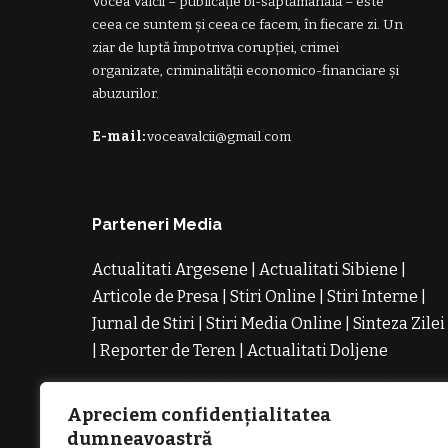
Vocea Vâlcii – publicație bi-săptămânală – este
ceea ce suntem și ceea ce facem, în fiecare zi. Un
ziar de luptă împotriva corupției, crimei
organizate, criminalității economico-financiare și
abuzurilor.
E-mail:
voceavalcii@gmail.com
Parteneri Media
Actualitati Argesene
|
Actualitati Sibiene
|
Articole de Presa
|
Stiri Online
|
Stiri Interne
|
Jurnal de Stiri
|
Stiri Media Online
|
Sinteza Zilei
|
Reporter de Teren
|
Actualitati Doljene
Rochii
Noi
Rochii de Revelion
Rochii de Banchet
Rochi
de Cununie
Magazin de Rochii
Rochii pe
Apreciem confidențialitatea
Comanda
Rochii de Seara
dumneavoastră