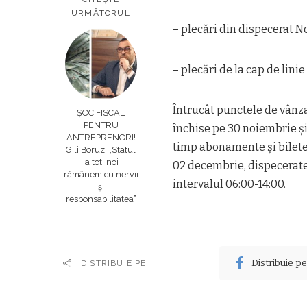
URMĂTORUL
– plecări din dispecerat Nor
– plecări de la cap de linie
Întrucât punctele de vânzar
ȘOC FISCAL
PENTRU
închise pe 30 noiembrie şi
ANTREPRENORI!
timp abonamente şi bilete 
Gili Boruz: „Statul
ia tot, noi
02 decembrie, dispecerate
rămânem cu nervii
intervalul 06:00-14:00.
și
responsabilitatea”
Distribuie p
DISTRIBUIE PE