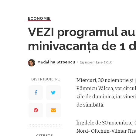
ECONOMIE
VEZI programul au
minivacanţa de 1 
Mădălina Stroescu
25 noiembrie 2016
Posted
by
DISTRIBUIE PE
Miercuri, 30 noiembrie şi 
Râmnicu Vâlcea, vor circul
zile de duminică, iar vine
de sâmbătă.
În zilele de 30 noiembrie, 
Nord- Oltchim-Vilmar (Tr
CITEȘTE