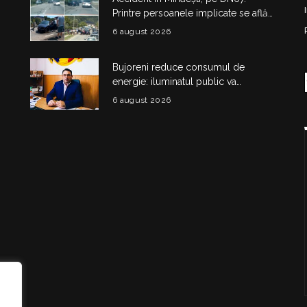
Printre persoanele implicate se află
și doi copii
6 august 2026
Bujoreni reduce consumul de
energie: iluminatul public va
funcționa la intensitate redusă pe
6 august 2026
unele străzi
i