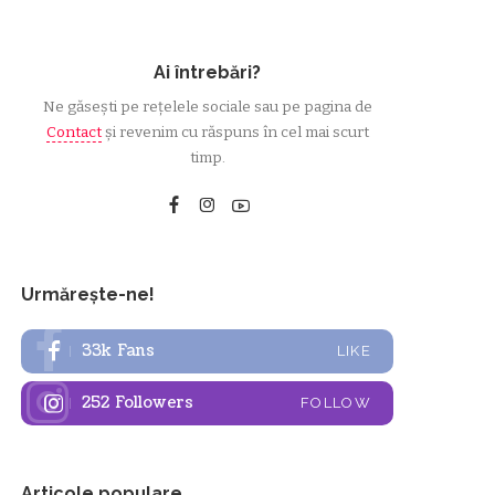
Ai întrebări?
Ne găsești pe rețelele sociale sau pe pagina de
Contact
și revenim cu răspuns în cel mai scurt
timp.
Urmărește-ne!
33k
Fans
LIKE
252
Followers
FOLLOW
Articole populare