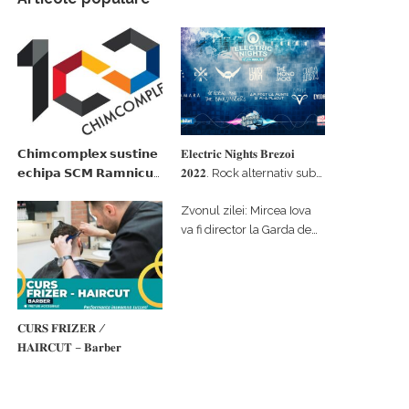
𝗖𝗵𝗶𝗺𝗰𝗼𝗺𝗽𝗹𝗲𝘅 𝘀𝘂𝘀𝘁𝗶𝗻𝗲
𝐄𝐥𝐞𝐜𝐭𝐫𝐢𝐜 𝐍𝐢𝐠𝐡𝐭𝐬 𝐁𝐫𝐞𝐳𝐨𝐢
𝗲𝗰𝗵𝗶𝗽𝗮 𝗦𝗖𝗠 𝗥𝗮𝗺𝗻𝗶𝗰𝘂
𝟐𝟎𝟐𝟐. Rock alternativ sub
𝗩𝗮𝗹𝗰𝗲𝗮 𝗶𝗻 𝗰𝗮𝗹𝗶𝘁𝗮𝘁𝗲 𝗱𝗲
cerul înstelat de la
Zvonul zilei: Mircea Iova
𝗽𝗮𝗿𝘁𝗲𝗻𝗲𝗿 𝗳𝗶𝗻𝗮𝗻𝘁𝗮𝘁𝗼𝗿
#𝐁𝐫𝐞𝐳𝐨𝐢𝐮𝐥𝐋𝐮𝐦𝐢𝐢
va fi director la Garda de
Mediu Vâlcea
𝐂𝐔𝐑𝐒 𝐅𝐑𝐈𝐙𝐄𝐑 /
𝐇𝐀𝐈𝐑𝐂𝐔𝐓 – 𝐁𝐚𝐫𝐛𝐞𝐫