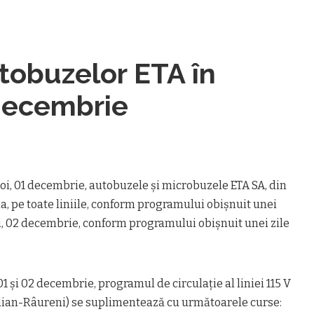
tobuzelor ETA în
decembrie
joi, 01 decembrie, autobuzele şi microbuzele ETA SA, din
a, pe toate liniile, conform programului obişnuit unei
ri, 02 decembrie, conform programului obişnuit unei zile
01 şi 02 decembrie, programul de circulaţie al liniei 115 V
aian-Râureni) se suplimentează cu următoarele curse: