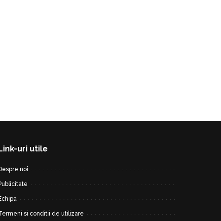
Link-uri utile
Despre noi
Publicitate
Echipa
Termeni si conditii de utilizare