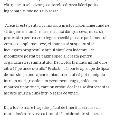
cătuşe pe la televizor şi carierele câtorva lideri politici
îngropate, nimic nou sub soare.
„Aceasta este pentru prima oară în istoria României când ne
strângem în număr mare, nu ca să dăm jos ceva, nu ca să
protestăm pentru vreo lege imbecilă pe care parlamentul
vrea sa o implementeze, ci doar ca să susţinem şi să
încurajam progresul şi bunul simţ”, era îndemnul de
mobilizare postat pe pagina special creată pentru
organizarea evenimentului. De la plus la minus infinit oare
cifra 17 pe unde s-o afla? Probabil că foarte aproape de lipsa
de bun simţ a unora, care chiar au crezut că pot manipula
într-un mod grosolan un eveniment tragic, soldat cu
moartea unor tineri, care nu vroiau decât să se distreze şi să
asculte muzică bună într-o seară de vineri.
Da, a fost o mare tragedie, păcat de tinerii aceia care au
murit, însă n-aş vrea ca timpul să-mi dreptate şi singurul