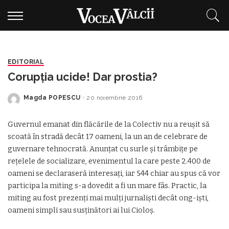
EDITORIAL
Corupţia ucide! Dar prostia?
Magda POPESCU
20 noiembrie 2016
Posted
by
Guvernul emanat din flăcările de la Colectiv nu a reușit să
scoată în stradă decât 17 oameni, la un an de celebrare de
guvernare tehnocrată. Anunţat cu surle şi trâmbiţe pe
reţelele de socializare, evenimentul la care peste 2.400 de
oameni se declaraseră interesaţi, iar 544 chiar au spus că vor
participa la miting s-a dovedit a fi un mare fâs. Practic, la
miting au fost prezenţi mai mulţi jurnalişti decât ong-işti,
oameni simpli sau susţinători ai lui Cioloş.