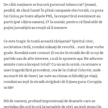
De câtă susținere se bucură guvernul tehnocrat? Jenant,
penibil, de râsul lumii! În plină campanie electorală, cu poza
lui Cioloş pe toate afişele PNL, la respectivul eveniment au
participat câţiva oameni, 17 la număr, pentru că fiind atât de
puţini, jurnaliştii au reuşit să îi numere.
Ce este tragic în toată această tărășenie? Spiritul civic,
societatea civilă, români mânați de revoltă… sunt doar vorbe
goale. Românii sunt comozi. Ei nu ies în stradă decât scoși de
partide sau de alte interese, ca să le spunem așa. Ne aducem
aminte cum a început totul? Cu un an în urmă, ca urmare a
unei tragedii fără precedent, cea de la clubul Colectiv, unde
au murit 66 de tineri, iar sute au rămas schilodiţi pe viaţă,
românii au ieşit în stradă strigând cât îi ţinea gura: Corupţia
ucide!
Mii de oameni, profund impresionaţi de dramele care se
perindau din oră în oră la jurnalele de ştiri, au ieşit atunci în