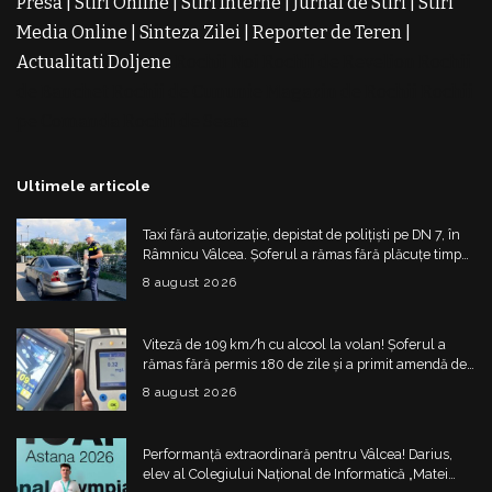
Presa
|
Stiri Online
|
Stiri Interne
|
Jurnal de Stiri
|
Stiri
Media Online
|
Sinteza Zilei
|
Reporter de Teren
|
Actualitati Doljene
Rochii Noi
Rochii de Revelion
Rochii
de Banchet
Rochii de Cununie
Magazin de Rochii
Rochii
pe Comanda
Rochii de Seara
Ultimele articole
Taxi fără autorizație, depistat de polițiști pe DN 7, în
Râmnicu Vâlcea. Șoferul a rămas fără plăcuțe timp
de 6 luni
8 august 2026
Viteză de 109 km/h cu alcool la volan! Șoferul a
rămas fără permis 180 de zile și a primit amendă de
4.325 de lei
8 august 2026
Performanță extraordinară pentru Vâlcea! Darius,
elev al Colegiului Național de Informatică „Matei