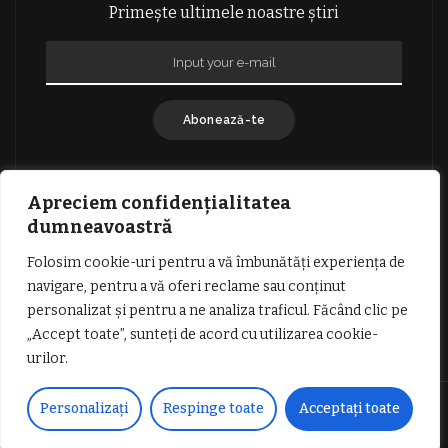
Primește ultimele noastre știri
Abonează-te
Apreciem confidențialitatea
dumneavoastră
Folosim cookie-uri pentru a vă îmbunătăți experiența de
GDPR: POLITICA DE CONFIDENȚIALITATE
navigare, pentru a vă oferi reclame sau conținut
TERMENI SI CONDITII DE UTILIZARE
personalizat și pentru a ne analiza traficul. Făcând clic pe
INFORMATII DESPRE COOKIES
DESPRE NOI
„Accept toate”, sunteți de acord cu utilizarea cookie-
PUBLICITATE
urilor.
© Copyright Vocea Vâlcii | Toate drepturile rezervate | Site creat cu
Personalizați
Respinge toate
Acceptați toate
dragoste de
1SEO.ro