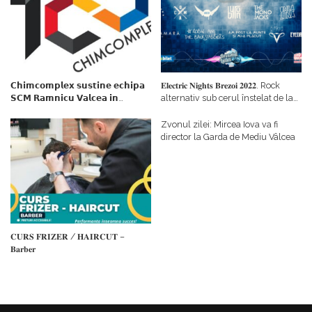
𝗖𝗵𝗶𝗺𝗰𝗼𝗺𝗽𝗹𝗲𝘅 𝘀𝘂𝘀𝘁𝗶𝗻𝗲 𝗲𝗰𝗵𝗶𝗽𝗮
𝐄𝐥𝐞𝐜𝐭𝐫𝐢𝐜 𝐍𝐢𝐠𝐡𝐭𝐬 𝐁𝐫𝐞𝐳𝐨𝐢 𝟐𝟎𝟐𝟐. Rock
𝗦𝗖𝗠 𝗥𝗮𝗺𝗻𝗶𝗰𝘂 𝗩𝗮𝗹𝗰𝗲𝗮 𝗶𝗻
alternativ sub cerul înstelat de la
𝗰𝗮𝗹𝗶𝘁𝗮𝘁𝗲 𝗱𝗲 𝗽𝗮𝗿𝘁𝗲𝗻𝗲𝗿
#𝐁𝐫𝐞𝐳𝐨𝐢𝐮𝐥𝐋𝐮𝐦𝐢𝐢
𝗳𝗶𝗻𝗮𝗻𝘁𝗮𝘁𝗼𝗿
Zvonul zilei: Mircea Iova va fi
director la Garda de Mediu Vâlcea
𝐂𝐔𝐑𝐒 𝐅𝐑𝐈𝐙𝐄𝐑 / 𝐇𝐀𝐈𝐑𝐂𝐔𝐓 –
𝐁𝐚𝐫𝐛𝐞𝐫