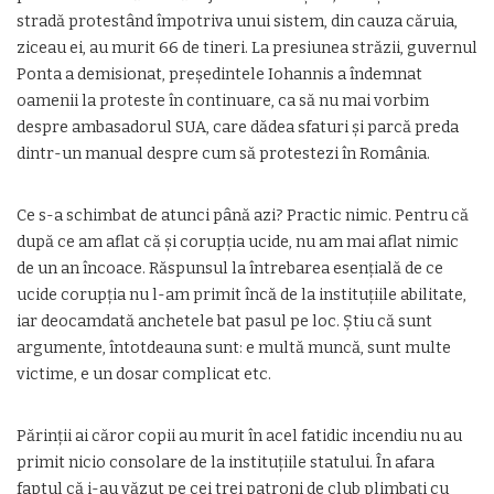
stradă protestând împotriva unui sistem, din cauza căruia,
ziceau ei, au murit 66 de tineri. La presiunea străzii, guvernul
Ponta a demisionat, preşedintele Iohannis a îndemnat
oamenii la proteste în continuare, ca să nu mai vorbim
despre ambasadorul SUA, care dădea sfaturi şi parcă preda
dintr-un manual despre cum să protestezi în România.
Ce s-a schimbat de atunci până azi? Practic nimic. Pentru că
după ce am aflat că şi corupţia ucide, nu am mai aflat nimic
de un an încoace. Răspunsul la întrebarea esenţială de ce
ucide corupţia nu l-am primit încă de la instituţiile abilitate,
iar deocamdată anchetele bat pasul pe loc. Ştiu că sunt
argumente, întotdeauna sunt: e multă muncă, sunt multe
victime, e un dosar complicat etc.
Părinţii ai căror copii au murit în acel fatidic incendiu nu au
primit nicio consolare de la instituţiile statului. În afara
faptul că i-au văzut pe cei trei patroni de club plimbaţi cu