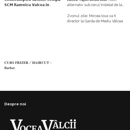
𝗦𝗖𝗠 𝗥𝗮𝗺𝗻𝗶𝗰𝘂 𝗩𝗮𝗹𝗰𝗲𝗮 𝗶𝗻
alternativ sub cerul înstelat de la
𝗰𝗮𝗹𝗶𝘁𝗮𝘁𝗲 𝗱𝗲 𝗽𝗮𝗿𝘁𝗲𝗻𝗲𝗿
#𝐁𝐫𝐞𝐳𝐨𝐢𝐮𝐥𝐋𝐮𝐦𝐢𝐢
𝗳𝗶𝗻𝗮𝗻𝘁𝗮𝘁𝗼𝗿
Zvonul zilei: Mircea Iova va fi
director la Garda de Mediu Vâlcea
𝐂𝐔𝐑𝐒 𝐅𝐑𝐈𝐙𝐄𝐑 / 𝐇𝐀𝐈𝐑𝐂𝐔𝐓 –
𝐁𝐚𝐫𝐛𝐞𝐫
Despre noi