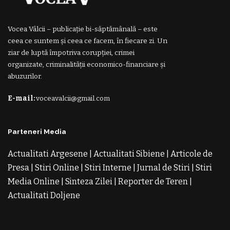
Vocea Vâlcii – publicație bi-săptămânală – este
ceea ce suntem și ceea ce facem, în fiecare zi. Un
ziar de luptă împotriva corupției, crimei
organizate, criminalității economico-financiare și
abuzurilor.
E-mail:
voceavalcii@gmail.com
Parteneri Media
Actualitati Argesene
|
Actualitati Sibiene
|
Articole de
Presa
|
Stiri Online
|
Stiri Interne
|
Jurnal de Stiri
|
Stiri
Media Online
|
Sinteza Zilei
|
Reporter de Teren
|
Actualitati Doljene
Rochii Noi
Rochii de Revelion
Rochii
de Banchet
Rochii de Cununie
Magazin de Rochii
Rochii
pe Comanda
Rochii de Seara