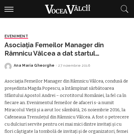
EVENIMENT
Asociaţia Femeilor Manager din
Râmnicu Vâlcea a dat startul
sărbătorilor de iarnă
Ana Maria Gheorghe
27 noiembrie 2016
Posted
by
Asociaţia Femeilor Manager din Râmnicu Vâlcea, condusă de
preşedinta Magda Popescu, a întâmpinat sărbătoarea
Sfântului Apostol Andrei – ocrotitorul României, la fel ca în
fiecare an. Evenimentul femeilor de afaceri s-a numit
Miracolul Vieţii şi a avut loc sâmbătă, 26 noiembrie 2016, la
Cafeneaua Trenuleţul din Râmnicu Vâlcea. A fost o petrecere
cu dulciuri servite pentru cei mai mici dintre invitați și cu
flori câștigate la tombolă de invitați și de organizatori, femei