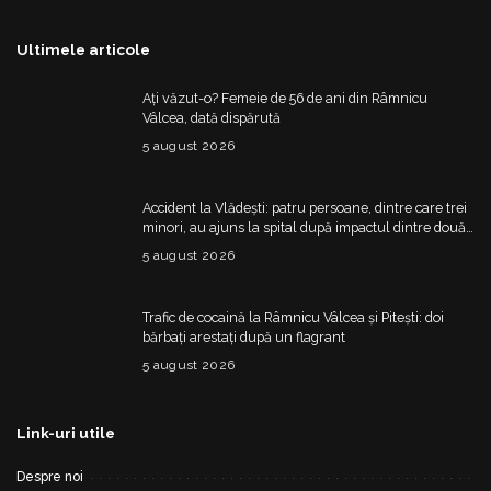
Ultimele articole
Ați văzut-o? Femeie de 56 de ani din Râmnicu
Vâlcea, dată dispărută
5 august 2026
Accident la Vlădești: patru persoane, dintre care trei
minori, au ajuns la spital după impactul dintre două
mașini
5 august 2026
Trafic de cocaină la Râmnicu Vâlcea și Pitești: doi
bărbați arestați după un flagrant
5 august 2026
Link-uri utile
Despre noi