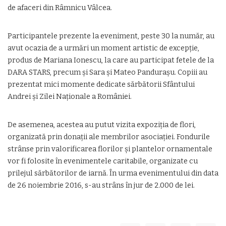
de afaceri din Râmnicu Vâlcea.
Participantele prezente la eveniment, peste 30 la număr, au
avut ocazia de a urmări un moment artistic de excepţie,
produs de Mariana Ionescu, la care au participat fetele de la
DARA STARS, precum şi Sara şi Mateo Panduraşu. Copiii au
prezentat mici momente dedicate sărbătorii Sfântului
Andrei și Zilei Naționale a României.
De asemenea, acestea au putut vizita expoziţia de flori,
organizată prin donaţii ale membrilor asociaţiei. Fondurile
strânse prin valorificarea florilor şi plantelor ornamentale
vor fi folosite în evenimentele caritabile, organizate cu
prilejul sărbătorilor de iarnă. În urma evenimentului din data
de 26 noiembrie 2016, s-au strâns în jur de 2.000 de lei.