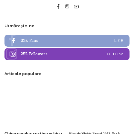
Urmărește-ne!
33k
Fans
LIKE
252
Followers
FOLLOW
Articole populare
𝗖𝗵𝗶𝗺𝗰𝗼𝗺𝗽𝗹𝗲𝘅 𝘀𝘂𝘀𝘁𝗶𝗻𝗲 𝗲𝗰𝗵𝗶𝗽𝗮
𝐄𝐥𝐞𝐜𝐭𝐫𝐢𝐜 𝐍𝐢𝐠𝐡𝐭𝐬 𝐁𝐫𝐞𝐳𝐨𝐢 𝟐𝟎𝟐𝟐. Rock