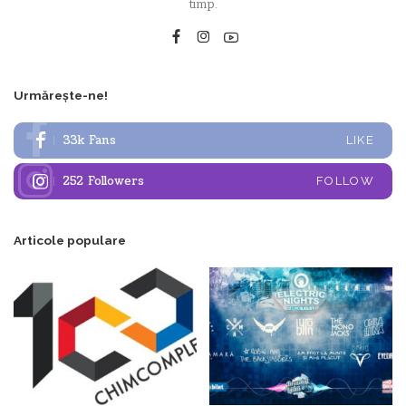
timp.
Urmărește-ne!
33k
Fans
LIKE
252
Followers
FOLLOW
Articole populare