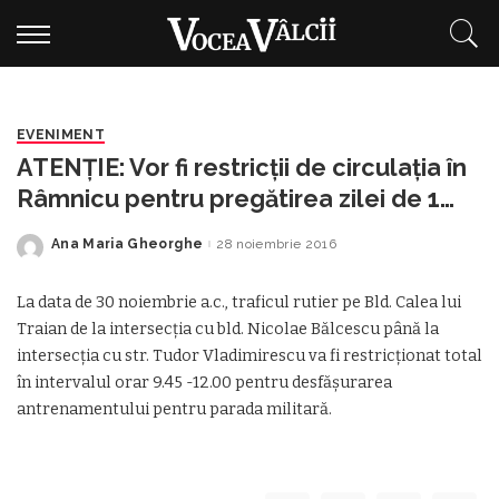
EVENIMENT
ATENŢIE: Vor fi restricţii de circulaţia în
Râmnicu pentru pregătirea zilei de 1
Decembrie
Ana Maria Gheorghe
28 noiembrie 2016
Posted
by
La data de 30 noiembrie a.c., traficul rutier pe Bld. Calea lui
Traian de la intersecţia cu bld. Nicolae Bălcescu până la
intersecţia cu str. Tudor Vladimirescu va fi restricţionat total
în intervalul orar 9.45 -12.00 pentru desfăşurarea
antrenamentului pentru parada militară.