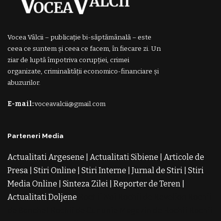
Vocea Vâlcii – publicație bi-săptămânală – este
ceea ce suntem și ceea ce facem, în fiecare zi. Un
ziar de luptă împotriva corupției, crimei
organizate, criminalității economico-financiare și
abuzurilor.
E-mail:
voceavalcii@gmail.com
Parteneri Media
Actualitati Argesene
|
Actualitati Sibiene
|
Articole de
Presa
|
Stiri Online
|
Stiri Interne
|
Jurnal de Stiri
|
Stiri
Media Online
|
Sinteza Zilei
|
Reporter de Teren
|
Actualitati Doljene
Rochii Noi
Rochii de Revelion
Rochii
de Banchet
Rochii de Cununie
Magazin de Rochii
Rochii