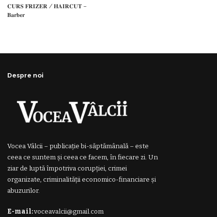
𝐂𝐔𝐑𝐒 𝐅𝐑𝐈𝐙𝐄𝐑 / 𝐇𝐀𝐈𝐑𝐂𝐔𝐓 –
𝐁𝐚𝐫𝐛𝐞𝐫
Despre noi
Vocea Vâlcii – publicație bi-săptămânală – este
ceea ce suntem și ceea ce facem, în fiecare zi. Un
ziar de luptă împotriva corupției, crimei
organizate, criminalității economico-financiare și
abuzurilor.
E-mail:
voceavalcii@gmail.com