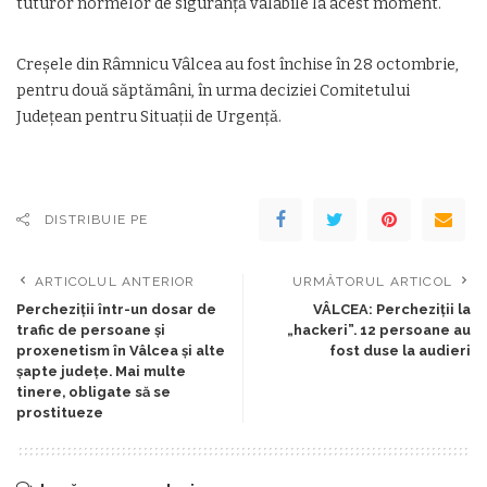
tuturor normelor de siguranță valabile la acest moment.
Creșele din Râmnicu Vâlcea au fost închise în 28 octombrie,
pentru două săptămâni, în urma deciziei Comitetului
Județean pentru Situații de Urgență.
DISTRIBUIE PE
ARTICOLUL ANTERIOR
URMĂTORUL ARTICOL
Percheziţii într-un dosar de
VÂLCEA: Percheziții la
trafic de persoane şi
„hackeri”. 12 persoane au
proxenetism în Vâlcea și alte
fost duse la audieri
șapte județe. Mai multe
tinere, obligate să se
prostitueze