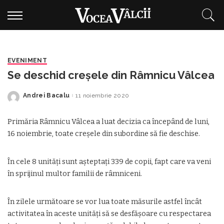
EVENIMENT
Se deschid creșele din Râmnicu Vâlcea
Andrei Bacalu
11 noiembrie 2020
Posted
by
Primăria Râmnicu Vâlcea a luat decizia ca începând de luni,
16 noiembrie, toate creșele din subordine să fie deschise.
În cele 8 unități sunt așteptați 339 de copii, fapt care va veni
în sprijinul multor familii de râmniceni.
În zilele următoare se vor lua toate măsurile astfel încât
activitatea în aceste unități să se desfășoare cu respectarea