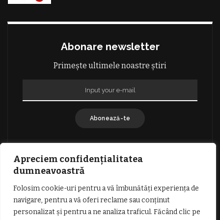
Abonare newsletter
Primește ultimele noastre știri
Abonează-te
Apreciem confidențialitatea
dumneavoastră
Folosim cookie-uri pentru a vă îmbunătăți experiența de
GDPR: POLITICA DE CONFIDENȚIALITATE
navigare, pentru a vă oferi reclame sau conținut
TERMENI SI CONDITII DE UTILIZARE
personalizat și pentru a ne analiza traficul. Făcând clic pe
INFORMATII DESPRE COOKIES
DESPRE NOI