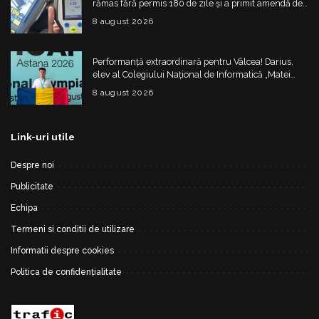
rămas fără permis 180 de zile și a primit amendă de
4.325 de lei
8 august 2026
Performanță extraordinară pentru Vâlcea! Darius,
elev al Colegiului Național de Informatică „Matei
Basarab”, a cucerit argintul la Olimpiada
8 august 2026
Internațională de Inteligență Artificială
Link-uri utile
Despre noi
Publicitate
Echipa
Termeni si conditii de utilizare
Informatii despre cookies
Politica de confidențialitate