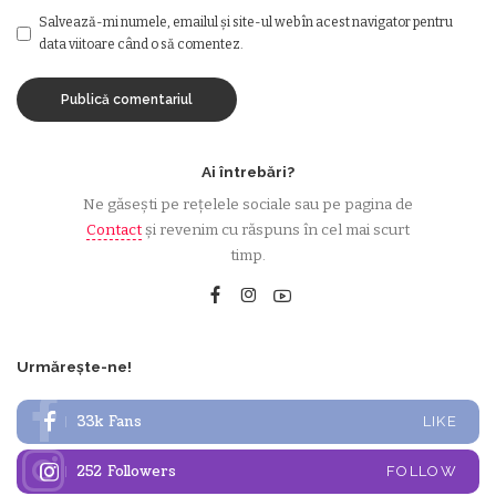
Salvează-mi numele, emailul și site-ul web în acest navigator pentru
data viitoare când o să comentez.
Ai întrebări?
Ne găsești pe rețelele sociale sau pe pagina de
Contact
și revenim cu răspuns în cel mai scurt
timp.
Urmărește-ne!
33k
Fans
LIKE
252
Followers
FOLLOW