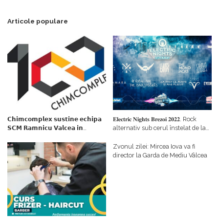
Articole populare
𝗖𝗵𝗶𝗺𝗰𝗼𝗺𝗽𝗹𝗲𝘅 𝘀𝘂𝘀𝘁𝗶𝗻𝗲 𝗲𝗰𝗵𝗶𝗽𝗮
𝐄𝐥𝐞𝐜𝐭𝐫𝐢𝐜 𝐍𝐢𝐠𝐡𝐭𝐬 𝐁𝐫𝐞𝐳𝐨𝐢 𝟐𝟎𝟐𝟐. Rock
𝗦𝗖𝗠 𝗥𝗮𝗺𝗻𝗶𝗰𝘂 𝗩𝗮𝗹𝗰𝗲𝗮 𝗶𝗻
alternativ sub cerul înstelat de la
𝗰𝗮𝗹𝗶𝘁𝗮𝘁𝗲 𝗱𝗲 𝗽𝗮𝗿𝘁𝗲𝗻𝗲𝗿
#𝐁𝐫𝐞𝐳𝐨𝐢𝐮𝐥𝐋𝐮𝐦𝐢𝐢
𝗳𝗶𝗻𝗮𝗻𝘁𝗮𝘁𝗼𝗿
Zvonul zilei: Mircea Iova va fi
director la Garda de Mediu Vâlcea