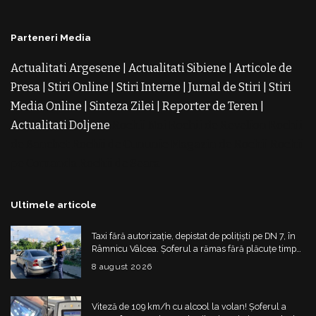
Parteneri Media
Actualitati Argesene
|
Actualitati Sibiene
|
Articole de
Presa
|
Stiri Online
|
Stiri Interne
|
Jurnal de Stiri
|
Stiri
Media Online
|
Sinteza Zilei
|
Reporter de Teren
|
Actualitati Doljene
Rochii Noi
Rochii de Revelion
Rochii
de Banchet
Rochii de Cununie
Magazin de Rochii
Rochii
pe Comanda
Rochii de Seara
Ultimele articole
Taxi fără autorizație, depistat de polițiști pe DN 7, în
Râmnicu Vâlcea. Șoferul a rămas fără plăcuțe timp
de 6 luni
8 august 2026
Viteză de 109 km/h cu alcool la volan! Șoferul a