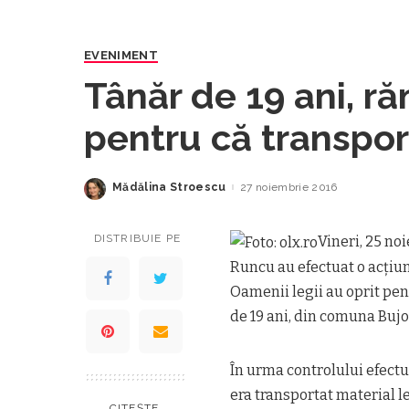
EVENIMENT
Tânăr de 19 ani, ră
pentru că transpor
Mădălina Stroescu
27 noiembrie 2016
Posted
by
DISTRIBUIE PE
Vineri, 25 noi
Runcu au efectuat o acţiune
Oamenii legii au oprit pen
de 19 ani, din comuna Bujo
În urma controlului efectua
era transportat material le
CITEȘTE