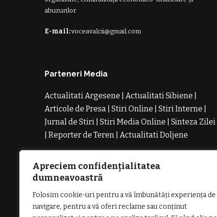
abuzurilor.
E-mail:
voceavalcii@gmail.com
Parteneri Media
Actualitati Argesene
|
Actualitati Sibiene
|
Articole de Presa
|
Stiri Online
|
Stiri Interne
|
Jurnal de Stiri
|
Stiri Media Online
|
Sinteza Zilei
|
Reporter de Teren
|
Actualitati Doljene
Rochii
Noi
Rochii de Revelion
Rochii de Banchet
Rochi
de Cununie
Magazin de Rochii
Rochii pe
Apreciem confidențialitatea
Comanda
Rochii de Seara
dumneavoastră
Folosim cookie-uri pentru a vă îmbunătăți experiența de
navigare, pentru a vă oferi reclame sau conținut