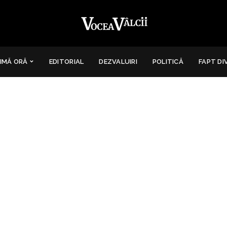
IMĂ ORĂ
EDITORIAL
DEZVALUIRI
POLITICĂ
FAPT DI