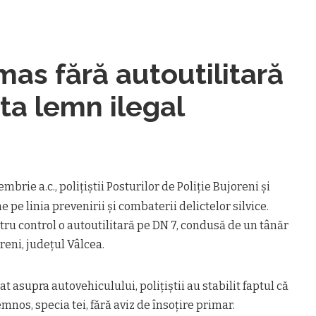
mas fără autoutilitară
ta lemn ilegal
embrie a.c., poliţiştii Posturilor de Poliţie Bujoreni şi
 pe linia prevenirii şi combaterii delictelor silvice.
tru control o autoutilitară pe DN 7, condusă de un tânăr
reni, judeţul Vâlcea.
t asupra autovehiculului, poliţiştii au stabilit faptul că
mnos, specia tei, fără aviz de însoţire primar.