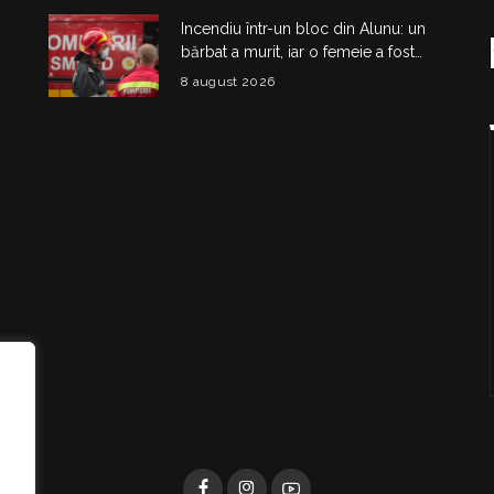
Incendiu într-un bloc din Alunu: un
bărbat a murit, iar o femeie a fost
salvată din apartamentul cuprins de
8 august 2026
flăcări
i