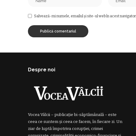
Salvează-mi numele, emailul și site-ul web în acest navigator
Despre noi
Vocea Vâlcii – publicație bi-săptămânală – este
ceea ce suntem și ceea ce facem, în fiecare zi. Un
ziar de luptă împotriva corupției, crimei
organizate, criminalității economico-financiare și