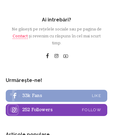
Ai întrebări?
Ne găsești pe rețelele sociale sau pe pagina de
Contact
și revenim cu răspuns în cel mai scurt
timp.
Urmărește-ne!
33k
Fans
LIKE
252
Followers
FOLLOW
Articole populare