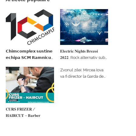
𝗖𝗵𝗶𝗺𝗰𝗼𝗺𝗽𝗹𝗲𝘅 𝘀𝘂𝘀𝘁𝗶𝗻𝗲
𝐄𝐥𝐞𝐜𝐭𝐫𝐢𝐜 𝐍𝐢𝐠𝐡𝐭𝐬 𝐁𝐫𝐞𝐳𝐨𝐢
𝗲𝗰𝗵𝗶𝗽𝗮 𝗦𝗖𝗠 𝗥𝗮𝗺𝗻𝗶𝗰𝘂
𝟐𝟎𝟐𝟐. Rock alternativ sub
𝗩𝗮𝗹𝗰𝗲𝗮 𝗶𝗻 𝗰𝗮𝗹𝗶𝘁𝗮𝘁𝗲 𝗱𝗲
cerul înstelat de la
Zvonul zilei: Mircea Iova
𝗽𝗮𝗿𝘁𝗲𝗻𝗲𝗿 𝗳𝗶𝗻𝗮𝗻𝘁𝗮𝘁𝗼𝗿
#𝐁𝐫𝐞𝐳𝐨𝐢𝐮𝐥𝐋𝐮𝐦𝐢𝐢
va fi director la Garda de
Mediu Vâlcea
𝐂𝐔𝐑𝐒 𝐅𝐑𝐈𝐙𝐄𝐑 /
𝐇𝐀𝐈𝐑𝐂𝐔𝐓 – 𝐁𝐚𝐫𝐛𝐞𝐫