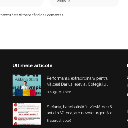
 pentru data viitoare când o să comentez.
Ultimele articole
Performanță extraordinară pentru
Vâlcea! Darius, elev al Colegiului
Național de Informatică „Matei
8 august 2026
Basarab”, a cucerit argintul la
Olimpiada Internațională de
Ștefania, handbalistă în vârstă de 16
Inteligență Artificială
ani din Vâlcea, are nevoie urgentă de
sânge. Apel pentru donatori cu
8 august 2026
grupa AB IV negativ