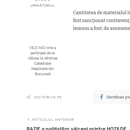
URMĂTORUL
Cantitatea de materialul le
fost sancţionat contravenţ
lemnos a fost, de asemenea
VEZI AICI cine a
participat de la
Vâlcea la sfințirea
Catedralei
Naționale din
București
Distribuie p
DISTRIBUIE PE
ARTICOLUL ANTERIOR
RAZIE a poliţiştilor vâlceni printre HOŢII DE