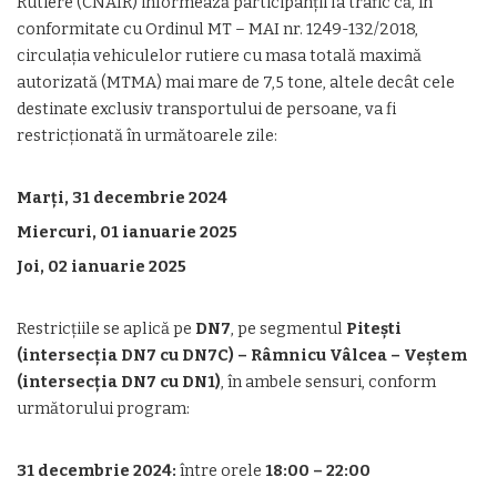
Rutiere (CNAIR) informează participanții la trafic că, în
conformitate cu Ordinul MT – MAI nr. 1249-132/2018,
circulația vehiculelor rutiere cu masa totală maximă
autorizată (MTMA) mai mare de 7,5 tone, altele decât cele
destinate exclusiv transportului de persoane, va fi
restricționată în următoarele zile:
Marți, 31 decembrie 2024
Miercuri, 01 ianuarie 2025
Joi, 02 ianuarie 2025
Restricțiile se aplică pe
DN7
, pe segmentul
Pitești
(intersecția DN7 cu DN7C) – Râmnicu Vâlcea – Veștem
(intersecția DN7 cu DN1)
, în ambele sensuri, conform
următorului program:
31 decembrie 2024:
între orele
18:00 – 22:00