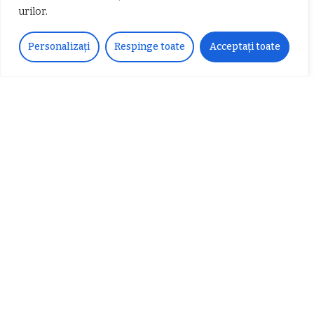
urilor.
𝐂𝐔𝐑𝐒 𝐅𝐑𝐈𝐙𝐄𝐑 / 𝐇𝐀𝐈𝐑𝐂𝐔𝐓 –
Personalizați
Respinge toate
Acceptați toate
𝐁𝐚𝐫𝐛𝐞𝐫
Despre noi
Vocea Vâlcii – publicație bi-săptămânală – este
ceea ce suntem și ceea ce facem, în fiecare zi. Un
ziar de luptă împotriva corupției, crimei
organizate, criminalității economico-financiare și
abuzurilor.