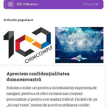
252
Followers
FOLLOW
Articole populare
𝗖𝗵𝗶𝗺𝗰𝗼𝗺𝗽𝗹𝗲𝘅 𝘀𝘂𝘀𝘁𝗶𝗻𝗲 𝗲𝗰𝗵𝗶𝗽𝗮
𝐄𝐥𝐞𝐜𝐭𝐫𝐢𝐜 𝐍𝐢𝐠𝐡𝐭𝐬 𝐁𝐫𝐞𝐳𝐨𝐢 𝟐𝟎𝟐𝟐. Rock
𝗦𝗖𝗠 𝗥𝗮𝗺𝗻𝗶𝗰𝘂 𝗩𝗮𝗹𝗰𝗲𝗮 𝗶𝗻
alternativ sub cerul înstelat de la
Apreciem confidențialitatea
𝗰𝗮𝗹𝗶𝘁𝗮𝘁𝗲 𝗱𝗲 𝗽𝗮𝗿𝘁𝗲𝗻𝗲𝗿
#𝐁𝐫𝐞𝐳𝐨𝐢𝐮𝐥𝐋𝐮𝐦𝐢𝐢
dumneavoastră
𝗳𝗶𝗻𝗮𝗻𝘁𝗮𝘁𝗼𝗿
Zvonul zilei: Mircea Iova va fi
director la Garda de Mediu Vâlcea
Folosim cookie-uri pentru a vă îmbunătăți experiența de
navigare, pentru a vă oferi reclame sau conținut
personalizat și pentru a ne analiza traficul. Făcând clic pe
„Accept toate”, sunteți de acord cu utilizarea cookie-