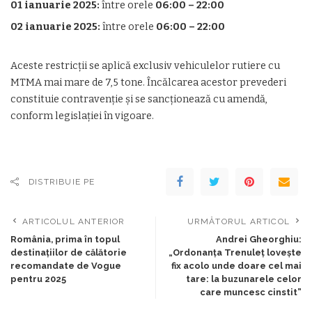
01 ianuarie 2025:
între orele
06:00 – 22:00
02 ianuarie 2025:
între orele
06:00 – 22:00
Aceste restricții se aplică exclusiv vehiculelor rutiere cu
MTMA mai mare de 7,5 tone. Încălcarea acestor prevederi
constituie contravenție și se sancționează cu amendă,
conform legislației în vigoare.
DISTRIBUIE PE
ARTICOLUL ANTERIOR
URMĂTORUL ARTICOL
România, prima în topul
Andrei Gheorghiu:
destinațiilor de călătorie
„Ordonanța Trenuleț lovește
recomandate de Vogue
fix acolo unde doare cel mai
pentru 2025
tare: la buzunarele celor
care muncesc cinstit”