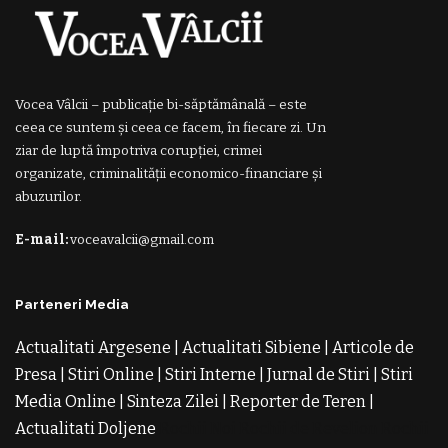
Vocea Vâlcii – publicație bi-săptămânală – este
ceea ce suntem și ceea ce facem, în fiecare zi. Un
ziar de luptă împotriva corupției, crimei
organizate, criminalității economico-financiare și
abuzurilor.
E-mail:
voceavalcii@gmail.com
Parteneri Media
Actualitati Argesene
|
Actualitati Sibiene
|
Articole de
Presa
|
Stiri Online
|
Stiri Interne
|
Jurnal de Stiri
|
Stiri
Media Online
|
Sinteza Zilei
|
Reporter de Teren
|
Actualitati Doljene
Rochii Noi
Rochii de Revelion
Rochii