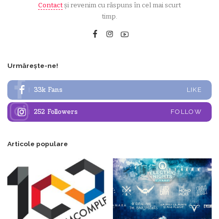
Contact
și revenim cu răspuns în cel mai scurt
timp.
Urmărește-ne!
33k
Fans
LIKE
252
Followers
FOLLOW
Articole populare