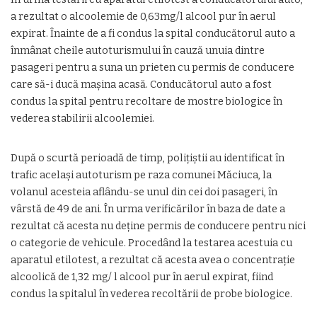
a rezultat o alcoolemie de 0,63mg/l alcool pur în aerul
expirat. Înainte de a fi condus la spital conducătorul auto a
înmânat cheile autoturismului în cauză unuia dintre
pasageri pentru a suna un prieten cu permis de conducere
care să-i ducă maşina acasă. Conducătorul auto a fost
condus la spital pentru recoltare de mostre biologice în
vederea stabilirii alcoolemiei.
După o scurtă perioadă de timp, poliţiştii au identificat în
trafic acelaşi autoturism pe raza comunei Măciuca, la
volanul acesteia aflându-se unul din cei doi pasageri, în
vârstă de 49 de ani. În urma verificărilor în baza de date a
rezultat că acesta nu deţine permis de conducere pentru nici
o categorie de vehicule. Procedând la testarea acestuia cu
aparatul etilotest, a rezultat că acesta avea o concentraţie
alcoolică de 1,32 mg/ l alcool pur în aerul expirat, fiind
condus la spitalul în vederea recoltării de probe biologice.