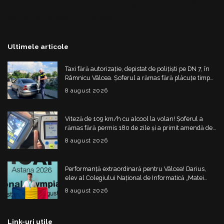
de Banchet
Rochii de Cununie
Magazin de Rochii
Rochii
pe Comanda
Rochii de Seara
Ultimele articole
Taxi fără autorizație, depistat de polițiști pe DN 7, în
Râmnicu Vâlcea. Șoferul a rămas fără plăcuțe timp
de 6 luni
8 august 2026
Viteză de 109 km/h cu alcool la volan! Șoferul a
rămas fără permis 180 de zile și a primit amendă de
4.325 de lei
8 august 2026
Performanță extraordinară pentru Vâlcea! Darius,
elev al Colegiului Național de Informatică „Matei
Basarab”, a cucerit argintul la Olimpiada
8 august 2026
Internațională de Inteligență Artificială
Link-uri utile