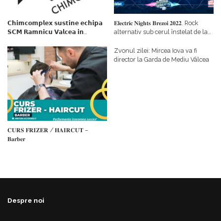
𝗖𝗵𝗶𝗺𝗰𝗼𝗺𝗽𝗹𝗲𝘅 𝘀𝘂𝘀𝘁𝗶𝗻𝗲 𝗲𝗰𝗵𝗶𝗽𝗮
𝐄𝐥𝐞𝐜𝐭𝐫𝐢𝐜 𝐍𝐢𝐠𝐡𝐭𝐬 𝐁𝐫𝐞𝐳𝐨𝐢 𝟐𝟎𝟐𝟐. Rock
𝗦𝗖𝗠 𝗥𝗮𝗺𝗻𝗶𝗰𝘂 𝗩𝗮𝗹𝗰𝗲𝗮 𝗶𝗻
alternativ sub cerul înstelat de la
𝗰𝗮𝗹𝗶𝘁𝗮𝘁𝗲 𝗱𝗲 𝗽𝗮𝗿𝘁𝗲𝗻𝗲𝗿
#𝐁𝐫𝐞𝐳𝐨𝐢𝐮𝐥𝐋𝐮𝐦𝐢𝐢
𝗳𝗶𝗻𝗮𝗻𝘁𝗮𝘁𝗼𝗿
Zvonul zilei: Mircea Iova va fi
director la Garda de Mediu Vâlcea
𝐂𝐔𝐑𝐒 𝐅𝐑𝐈𝐙𝐄𝐑 / 𝐇𝐀𝐈𝐑𝐂𝐔𝐓 –
𝐁𝐚𝐫𝐛𝐞𝐫
Despre noi