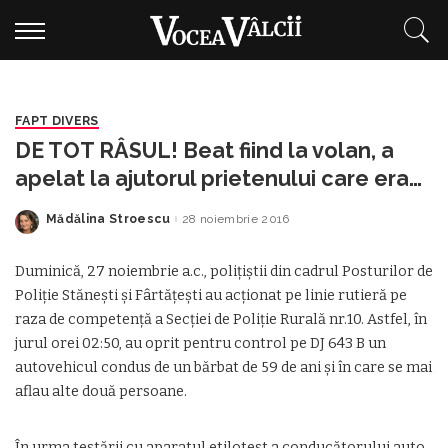
FAPT DIVERS
DE TOT RÂSUL! Beat fiind la volan, a
apelat la ajutorul prietenului care era
mai beat ca el şi fără permis
Mădălina Stroescu
28 noiembrie 2016
Posted
by
Duminică, 27 noiembrie a.c., poliţiştii din cadrul Posturilor de
Poliţie Stăneşti şi Fârtăţeşti au acţionat pe linie rutieră pe
raza de competenţă a Secţiei de Poliţie Rurală nr.10. Astfel, în
jurul orei 02:50, au oprit pentru control pe DJ 643 B un
autovehicul condus de un bărbat de 59 de ani şi în care se mai
aflau alte două persoane.
În urma testării cu aparatul etilotest a conducătorului auto,