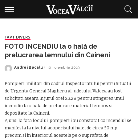
FAPT DIVERS
FOTO INCENDIU la o hală de
prelucrarea lemnului din Caineni
Andrei Bacalu
30 noiembrie 2019
Posted
by
Pompierii militari din cadrul Inspectoratului pentru Situatii
de Urgenta General Magheru al judetului Valcea au fost
solicitati aseara in jurul orei 23.28 pentru stingerea unui
incendiu la o hala de prelucrare material lemnos si
depozitate la Caineni.
Ajunsi la fata locului, pompieriii au constatat ca incendiul se
manifesta la nivelul acoperisului halei de circa 50 mp.
precum si in interiorul acesteia pe o suprafata de