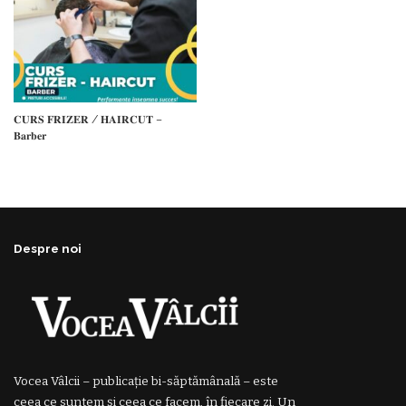
𝐂𝐔𝐑𝐒 𝐅𝐑𝐈𝐙𝐄𝐑 / 𝐇𝐀𝐈𝐑𝐂𝐔𝐓 –
𝐁𝐚𝐫𝐛𝐞𝐫
Despre noi
Vocea Vâlcii – publicație bi-săptămânală – este
ceea ce suntem și ceea ce facem, în fiecare zi. Un