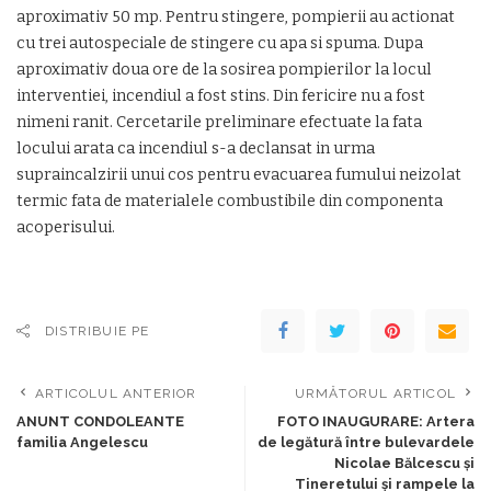
aproximativ 50 mp. Pentru stingere, pompierii au actionat
cu trei autospeciale de stingere cu apa si spuma. Dupa
aproximativ doua ore de la sosirea pompierilor la locul
interventiei, incendiul a fost stins. Din fericire nu a fost
nimeni ranit. Cercetarile preliminare efectuate la fata
locului arata ca incendiul s-a declansat in urma
supraincalzirii unui cos pentru evacuarea fumului neizolat
termic fata de materialele combustibile din componenta
acoperisului.
DISTRIBUIE PE
ARTICOLUL ANTERIOR
URMĂTORUL ARTICOL
ANUNT CONDOLEANTE
FOTO INAUGURARE: Artera
familia Angelescu
de legătură între bulevardele
Nicolae Bălcescu şi
Tineretului şi rampele la