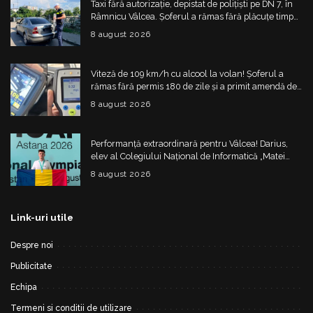
Taxi fără autorizație, depistat de polițiști pe DN 7, în
Râmnicu Vâlcea. Șoferul a rămas fără plăcuțe timp
de 6 luni
8 august 2026
Viteză de 109 km/h cu alcool la volan! Șoferul a
rămas fără permis 180 de zile și a primit amendă de
4.325 de lei
8 august 2026
Performanță extraordinară pentru Vâlcea! Darius,
elev al Colegiului Național de Informatică „Matei
Basarab”, a cucerit argintul la Olimpiada
8 august 2026
Internațională de Inteligență Artificială
Link-uri utile
Despre noi
Publicitate
Echipa
Termeni si conditii de utilizare