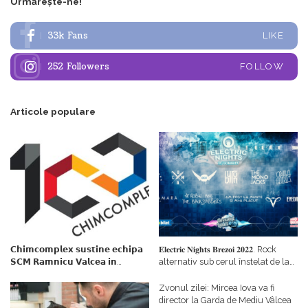
Urmărește-ne!
33k
Fans
LIKE
252
Followers
FOLLOW
Articole populare
𝗖𝗵𝗶𝗺𝗰𝗼𝗺𝗽𝗹𝗲𝘅 𝘀𝘂𝘀𝘁𝗶𝗻𝗲 𝗲𝗰𝗵𝗶𝗽𝗮
𝐄𝐥𝐞𝐜𝐭𝐫𝐢𝐜 𝐍𝐢𝐠𝐡𝐭𝐬 𝐁𝐫𝐞𝐳𝐨𝐢 𝟐𝟎𝟐𝟐. Rock
𝗦𝗖𝗠 𝗥𝗮𝗺𝗻𝗶𝗰𝘂 𝗩𝗮𝗹𝗰𝗲𝗮 𝗶𝗻
alternativ sub cerul înstelat de la
𝗰𝗮𝗹𝗶𝘁𝗮𝘁𝗲 𝗱𝗲 𝗽𝗮𝗿𝘁𝗲𝗻𝗲𝗿
#𝐁𝐫𝐞𝐳𝐨𝐢𝐮𝐥𝐋𝐮𝐦𝐢𝐢
𝗳𝗶𝗻𝗮𝗻𝘁𝗮𝘁𝗼𝗿
Zvonul zilei: Mircea Iova va fi
director la Garda de Mediu Vâlcea