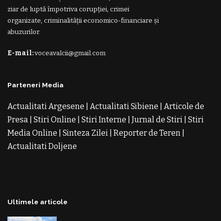
ziar de luptă împotriva corupției, crimei
organizate, criminalității economico-financiare și
abuzurilor.
E-mail:
voceavalcii@gmail.com
Parteneri Media
Actualitati Argesene
|
Actualitati Sibiene
|
Articole de
Presa
|
Stiri Online
|
Stiri Interne
|
Jurnal de Stiri
|
Stiri
Media Online
|
Sinteza Zilei
|
Reporter de Teren
|
Actualitati Doljene
Rochii Noi
Rochii de Revelion
Rochii
de Banchet
Rochii de Cununie
Magazin de Rochii
Rochii
pe Comanda
Rochii de Seara
Ultimele articole