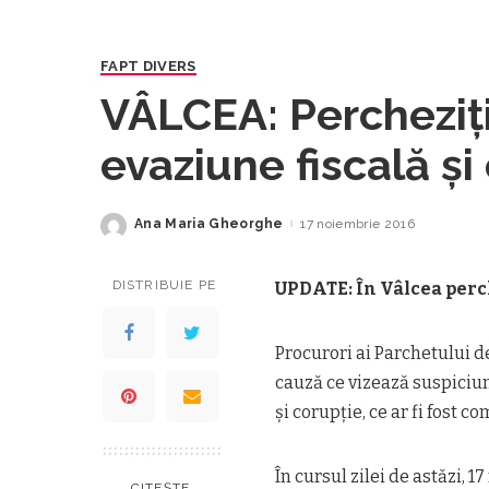
FAPT DIVERS
VÂLCEA: Percheziți
evaziune fiscală și
Ana Maria Gheorghe
17 noiembrie 2016
Posted
by
DISTRIBUIE PE
UPDATE: În Vâlcea perch
Procurori ai Parchetului d
cauză ce vizează suspiciun
şi corupţie, ce ar fi fost 
În cursul zilei de astăzi, 
CITEȘTE