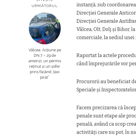
instanță, sub coordonarea p
URMĂTORUL
Direcţiei Generale Antico
Direcţiei Generale Antifra
Vâlcea, Olt, Dolj şi Bihor, 
comerciale, la sediul unei 
Vâlcea: Acțiune pe
Raportat la actele procedu
DN 7 – 29 de
amenzi, un permis
când împrejurările vor per
reținut și un șofer
prins făcând „taxi
pirat”
Procurorii au beneficiat de
Speciale şi Inspectoratelor
Facem precizarea că încep
penale sunt etape ale pro
penală, având ca scop cre
activităţi care nu pot, în n