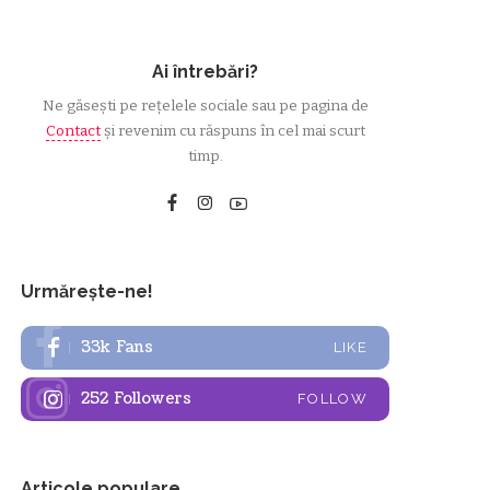
Ai întrebări?
Ne găsești pe rețelele sociale sau pe pagina de
Contact
și revenim cu răspuns în cel mai scurt
timp.
Urmărește-ne!
33k
Fans
LIKE
252
Followers
FOLLOW
Articole populare