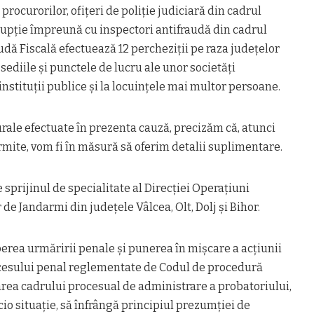
rocurorilor, ofiţeri de poliţie judiciară din cadrul
rupţie împreună cu inspectori antifraudă din cadrul
udă Fiscală efectuează 12 percheziții pe raza judeţelor
la sediile şi punctele de lucru ale unor societăţi
instituţii publice şi la locuinţele mai multor persoane.
rale efectuate în prezenta cauză, precizăm că, atunci
mite, vom fi în măsură să oferim detalii suplimentare.
 sprijinul de specialitate al Direcţiei Operaţiuni
 de Jandarmi din judeţele Vâlcea, Olt, Dolj şi Bihor.
erea urmăririi penale şi punerea în mişcare a acţiunii
cesului penal reglementate de Codul de procedură
area cadrului procesual de administrare a probatoriului,
icio situaţie, să înfrângă principiul prezumţiei de