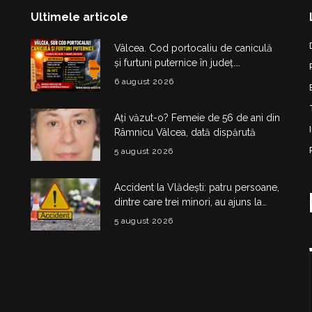
Ultimele articole
Vâlcea. Cod portocaliu de caniculă
și furtuni puternice în județ.
Temperaturi de până la 38°C și risc
6 august 2026
de vijelii
Ați văzut-o? Femeie de 56 de ani din
Râmnicu Vâlcea, dată dispărută
5 august 2026
Accident la Vlădești: patru persoane,
dintre care trei minori, au ajuns la
spital după impactul dintre două
5 august 2026
mașini