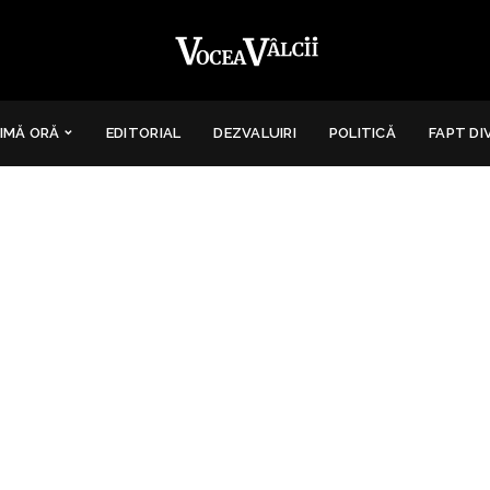
IMĂ ORĂ
EDITORIAL
DEZVALUIRI
POLITICĂ
FAPT DI