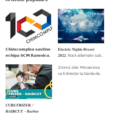
𝗖𝗵𝗶𝗺𝗰𝗼𝗺𝗽𝗹𝗲𝘅 𝘀𝘂𝘀𝘁𝗶𝗻𝗲
𝐄𝐥𝐞𝐜𝐭𝐫𝐢𝐜 𝐍𝐢𝐠𝐡𝐭𝐬 𝐁𝐫𝐞𝐳𝐨𝐢
𝗲𝗰𝗵𝗶𝗽𝗮 𝗦𝗖𝗠 𝗥𝗮𝗺𝗻𝗶𝗰𝘂
𝟐𝟎𝟐𝟐. Rock alternativ sub
𝗩𝗮𝗹𝗰𝗲𝗮 𝗶𝗻 𝗰𝗮𝗹𝗶𝘁𝗮𝘁𝗲 𝗱𝗲
cerul înstelat de la
Zvonul zilei: Mircea Iova
𝗽𝗮𝗿𝘁𝗲𝗻𝗲𝗿 𝗳𝗶𝗻𝗮𝗻𝘁𝗮𝘁𝗼𝗿
#𝐁𝐫𝐞𝐳𝐨𝐢𝐮𝐥𝐋𝐮𝐦𝐢𝐢
va fi director la Garda de
Mediu Vâlcea
𝐂𝐔𝐑𝐒 𝐅𝐑𝐈𝐙𝐄𝐑 /
𝐇𝐀𝐈𝐑𝐂𝐔𝐓 – 𝐁𝐚𝐫𝐛𝐞𝐫