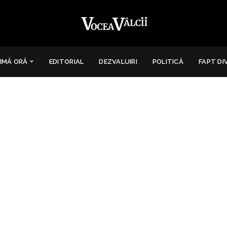
IMĂ ORĂ
EDITORIAL
DEZVALUIRI
POLITICĂ
FAPT DI