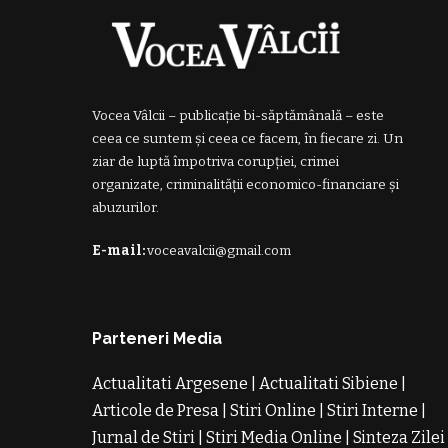
Vocea Vâlcii – publicație bi-săptămânală – este
ceea ce suntem și ceea ce facem, în fiecare zi. Un
ziar de luptă împotriva corupției, crimei
organizate, criminalității economico-financiare și
abuzurilor.
E-mail:
voceavalcii@gmail.com
Parteneri Media
Actualitati Argesene
|
Actualitati Sibiene
|
Articole de Presa
|
Stiri Online
|
Stiri Interne
|
Jurnal de Stiri
|
Stiri Media Online
|
Sinteza Zilei