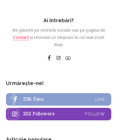
Ai întrebări?
Ne găsești pe rețelele sociale sau pe pagina de
Contact
și revenim cu răspuns în cel mai scurt
timp.
Urmărește-ne!
33k
Fans
LIKE
252
Followers
FOLLOW
Articole populare