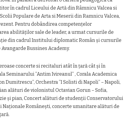
titor în cadrul Liceului de Artă din Râmnicu Valcea si
 Scolii Populare de Arta si Meserii din Ramnicu Valcea,
prezent. Pentru dobândirea competențelor
area abilităților sale de leader, a urmat cursurile de
ație din cadrul Institului diplomatic Român și cursurile
e Avangarde Bussines Academy.
roase concerte si recitaluri atât în țară cât și în
rala Seminarului ”Antim Ivireanul” , Corala Academica
n Dumitrescu”, Orchestra ”I Solisti di Napoli” – Napoli,
 pian alături de violonistul Octavian Gorun – Sofia,
zie și pian, Concert alături de studenții Conservatorului
ii Naționale Românești, concerte umanitare alături de
țară.