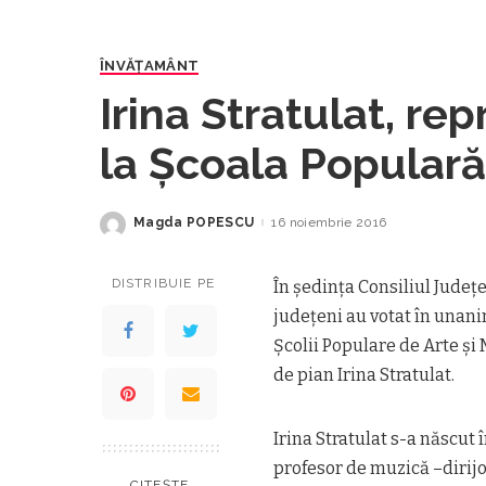
ÎNVĂŢAMÂNT
Irina Stratulat, re
la Școala Populară
Magda POPESCU
16 noiembrie 2016
Posted
by
DISTRIBUIE PE
În ședința Consiliul Județ
județeni au votat în unani
Școlii Populare de Arte și
de pian Irina Stratulat.
Irina Stratulat s-a născut î
profesor de muzică –dirijor
CITEȘTE