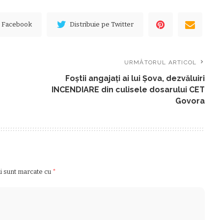
e Facebook
Distribuie pe Twitter
URMĂTORUL ARTICOL
Foştii angajaţi ai lui Şova, dezvăluiri
INCENDIARE din culisele dosarului CET
Govora
ii sunt marcate cu
*