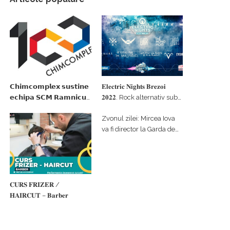
𝗖𝗵𝗶𝗺𝗰𝗼𝗺𝗽𝗹𝗲𝘅 𝘀𝘂𝘀𝘁𝗶𝗻𝗲
𝐄𝐥𝐞𝐜𝐭𝐫𝐢𝐜 𝐍𝐢𝐠𝐡𝐭𝐬 𝐁𝐫𝐞𝐳𝐨𝐢
𝗲𝗰𝗵𝗶𝗽𝗮 𝗦𝗖𝗠 𝗥𝗮𝗺𝗻𝗶𝗰𝘂
𝟐𝟎𝟐𝟐. Rock alternativ sub
𝗩𝗮𝗹𝗰𝗲𝗮 𝗶𝗻 𝗰𝗮𝗹𝗶𝘁𝗮𝘁𝗲 𝗱𝗲
cerul înstelat de la
Zvonul zilei: Mircea Iova
𝗽𝗮𝗿𝘁𝗲𝗻𝗲𝗿 𝗳𝗶𝗻𝗮𝗻𝘁𝗮𝘁𝗼𝗿
#𝐁𝐫𝐞𝐳𝐨𝐢𝐮𝐥𝐋𝐮𝐦𝐢𝐢
va fi director la Garda de
Mediu Vâlcea
𝐂𝐔𝐑𝐒 𝐅𝐑𝐈𝐙𝐄𝐑 /
𝐇𝐀𝐈𝐑𝐂𝐔𝐓 – 𝐁𝐚𝐫𝐛𝐞𝐫