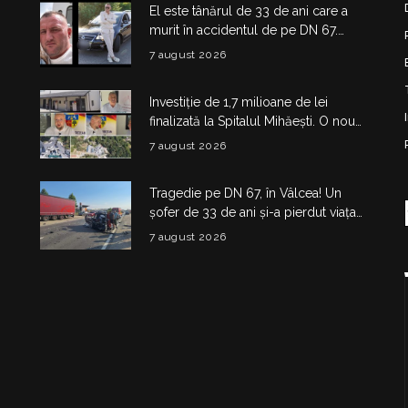
El este tânărul de 33 de ani care a
murit în accidentul de pe DN 67.
Dragoș Mihail lasă în urmă o fetiță
7 august 2026
Investiție de 1,7 milioane de lei
finalizată la Spitalul Mihăești. O nouă
clădire medico-administrativă a fost
7 august 2026
construită
Tragedie pe DN 67, în Vâlcea! Un
șofer de 33 de ani și-a pierdut viața
într-un accident la Budești
7 august 2026