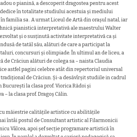
 cadou o pianină, a descoperit dragostea pentru acest
edice în totalitate studiului acestuia și mediului
în familia sa . A urmat Liceul de Artă din orașul natal, iar
tehnică pianistică interpretativă ale maestrului Walter
dezvoltat și o susținută activitate interpretativă ca și
dusă de tatăl său, alături de care a participat la
luri, concursuri și olimpiade. În ultimul an de liceu, a
ă de Crăciun alături de colega sa – naista Claudia
ice astfel pagini celebre atât din repertoriul universal
radițional de Crăciun. Și-a desăvîrșit studiile in cadrul
 București la clasa prof. Viorica Rădoi și
 – la clasa prof. Dragoș Călin.
u măiestrie calitățile artistice cu abilitățile
i întâi postul de Consultant artistic al Filarmonicii
cu Vâlcea, apoi șef secție programare artistică în
va. În paralel a dezvoltat o carieră pedagogică ca