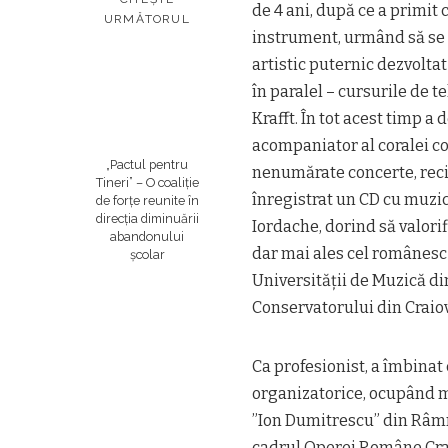
de 4 ani, după ce a primit
URMĂTORUL
instrument, urmând să se d
artistic puternic dezvoltat 
în paralel – cursurile de 
Krafft. În tot acest timp a 
acompaniator al coralei con
„Pactul pentru
nenumărate concerte, recita
Tineri” – O coaliție
înregistrat un CD cu muzic
de forțe reunite în
direcția diminuării
Iordache, dorind să valorif
abandonului
dar mai ales cel românesc t
școlar
Universității de Muzică din
Conservatorului din Craiova
Ca profesionist, a îmbinat c
organizatorice, ocupând ma
”Ion Dumitrescu” din Râmni
cadrul Operei Române Craio