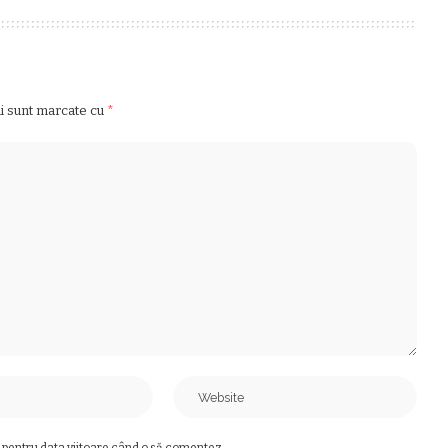
ii sunt marcate cu
*
 pentru data viitoare când o să comentez.