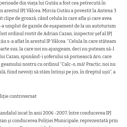
perioade din viața lui Gutău a fost cea petrecută în
 în arestul IPJ Vâlcea. Mircia Gutău a povestit la Antena 3
it clipe de groază, când celula în care afla și care avea
s-a umplut de gazele de eșapament de la un autoturism
fost ordinul rostit de Adrian Cazan, inspector șef al IPJ
ău s-a aflat în arestul IP Vâlcea. ”Celula în care stăteam
arte sus, la care noi nu ajungeam, deci nu puteam să-l
lui Cazan, spunând-i șoferului să pornească Aro, care
l geamului nostru cu ordinul ”Calc-o, mă! Practic, noi nu
, fiind nevoiți să stăm întinși pe jos, în dreptul ușii”, a
liție controversat
candalul iscat în anii 2006 -2007, între conducerea IPJ
zan și conducerea Poliției Municipale, reprezentată prin