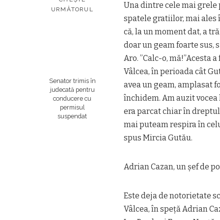
Una dintre cele mai grele 
URMĂTORUL
spatele gratiilor, mai ales
că, la un moment dat, a tră
doar un geam foarte sus, 
Aro. ”Calc-o, mă!”Acesta a 
Vâlcea, în perioada cât Gut
Senator trimis în
avea un geam, amplasat fo
judecată pentru
închidem. Am auzit vocea 
conducere cu
permisul
era parcat chiar în dreptu
suspendat
mai puteam respira în celulă
spus Mircia Gutău.
Adrian Cazan, un șef de po
Este deja de notorietate s
Vâlcea, în speță Adrian Ca