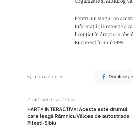
Organizate şi Antidrog Vâ
Pentru un singur an acesta 
Informaţii şi Protecţie a c
licenţiat în drept şi a abs
Bucureşti în anul 1999.
Distribuie p
DISTRIBUIE PE
ARTICOLUL ANTERIOR
HARTĂ INTERACTIVĂ: Acesta este drumul
care leagă Râmnicu Vâlcea de autostrada
Piteşti-Sibiu