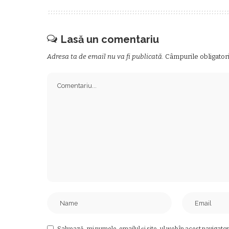
Lasă un comentariu
Adresa ta de email nu va fi publicată.
Câmpurile obligator
Salvează-mi numele, emailul și site-ul web în acest navigator