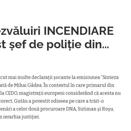
zvăluiri INCENDIARE
t șef de poliție din
at
cut mai multe declarații șocante la emisiunea ”Sinteza
izată de Mihai Gâdea. În contextul în care primarul din
la CEDO, magistrații europeni considerând că acesta nu
orect, Gutău a povestit odiseea pe care a trăit-o
cenări a celor două procuroare DNA, Sutiman și Roșu,
n ierarhia justiției.