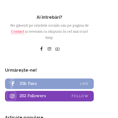
Ai întrebări?
Ne găsești pe rețelele sociale sau pe pagina de
Contact
și revenim cu răspuns în cel mai scurt
timp.
Urmărește-ne!
33k
Fans
LIKE
252
Followers
FOLLOW
Articole populare