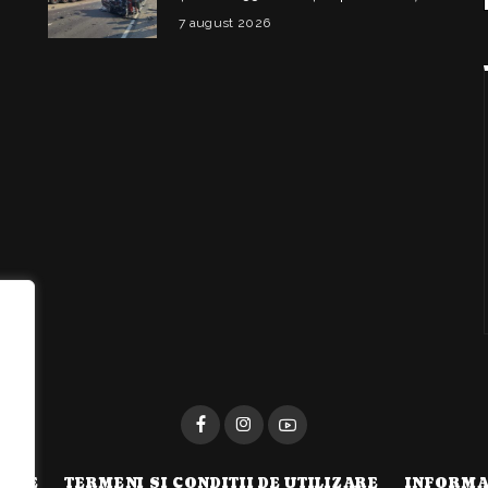
într-un accident la Budești
7 august 2026
i
TATE
TERMENI SI CONDITII DE UTILIZARE
INFORMA