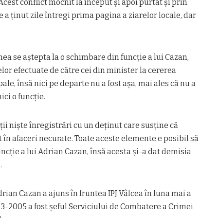
cest conflict mocnit la început și apoi purtat și prin
a ținut zile întregi prima pagina a ziarelor locale, dar
mea se aștepta la o schimbare din funcţie a lui Cazan,
lor efectuate de către cei din minister la cererea
ale, însă nici pe departe nu a fost aşa, mai ales că nu a
ci o funcţie.
ţii nişte înregistrări cu un deţinut care susţine că
t în afaceri necurate. Toate aceste elemente e posibil să
uncţie a lui Adrian Cazan, însă acesta și-a dat demisia
.
drian Cazan a ajuns în fruntea IPJ Vâlcea în luna mai a
03-2005 a fost şeful Serviciului de Combatere a Crimei