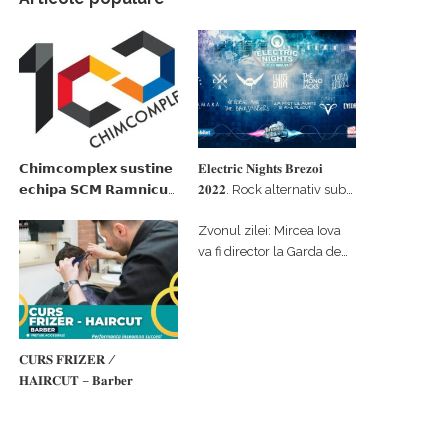
𝗖𝗵𝗶𝗺𝗰𝗼𝗺𝗽𝗹𝗲𝘅 𝘀𝘂𝘀𝘁𝗶𝗻𝗲
𝐄𝐥𝐞𝐜𝐭𝐫𝐢𝐜 𝐍𝐢𝐠𝐡𝐭𝐬 𝐁𝐫𝐞𝐳𝐨𝐢
𝗲𝗰𝗵𝗶𝗽𝗮 𝗦𝗖𝗠 𝗥𝗮𝗺𝗻𝗶𝗰𝘂
𝟐𝟎𝟐𝟐. Rock alternativ sub
𝗩𝗮𝗹𝗰𝗲𝗮 𝗶𝗻 𝗰𝗮𝗹𝗶𝘁𝗮𝘁𝗲 𝗱𝗲
cerul înstelat de la
Zvonul zilei: Mircea Iova
𝗽𝗮𝗿𝘁𝗲𝗻𝗲𝗿 𝗳𝗶𝗻𝗮𝗻𝘁𝗮𝘁𝗼𝗿
#𝐁𝐫𝐞𝐳𝐨𝐢𝐮𝐥𝐋𝐮𝐦𝐢𝐢
va fi director la Garda de
Mediu Vâlcea
𝐂𝐔𝐑𝐒 𝐅𝐑𝐈𝐙𝐄𝐑 /
𝐇𝐀𝐈𝐑𝐂𝐔𝐓 – 𝐁𝐚𝐫𝐛𝐞𝐫