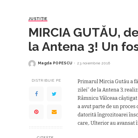
JUSTIȚIE
MIRCIA GUTĂU, de
la Antena 3! Un fos
Vâlcea s-a răzbun
Magda POPESCU
23 noiembrie 2016
Posted
by
DISTRIBUIE PE
Primarul Mircia Gutău a fă
zilei” de la Antena 3, real
Râmnicu Vâlceaa câștigat 
a avut parte de un proces c
datorită îngrozitoarei îns
care,. Ulterior au avansat î
CITEȘTE