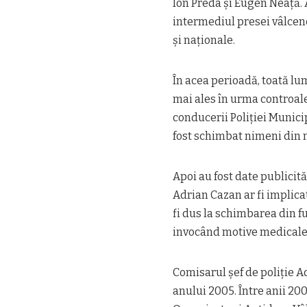
Ion Preda și Eugen Neață. A
intermediul presei vâlcene 
și naționale.
În acea perioadă, toată lu
mai ales în urma controale
conducerii Poliţiei Municip
fost schimbat nimeni din ni
Apoi au fost date publicită
Adrian Cazan ar fi implica
fi dus la schimbarea din f
invocând motive medicale
Comisarul şef de poliţie A
anului 2005. Între anii 20