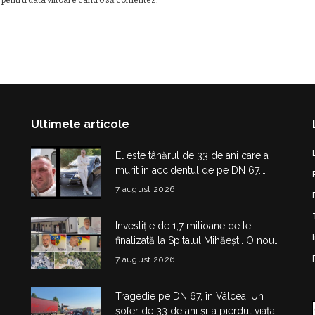
Ultimele articole
El este tânărul de 33 de ani care a
murit în accidentul de pe DN 67.
Dragoș Mihail lasă în urmă o fetiță
7 august 2026
Investiție de 1,7 milioane de lei
finalizată la Spitalul Mihăești. O nouă
clădire medico-administrativă a fost
7 august 2026
construită
Tragedie pe DN 67, în Vâlcea! Un
șofer de 33 de ani și-a pierdut viața