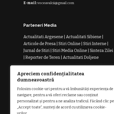
E-mail:
voceavalcii@gmail.com
Parteneri Media
Actualitati Argesene
|
Actualitati Sibiene
|
Articole de Presa
|
Stiri Online
|
Stiri Interne
|
Jurnal de Stiri
|
Stiri Media Online
|
Sinteza Zilei
|
Reporter de Teren
|
Actualitati Doljene
Rochii
Noi
Rochii de Revelion
Rochii de Banchet
Rochi
de Cununie
Magazin de Rochii
Rochii pe
Apreciem confidențialitatea
Comanda
Rochii de Seara
dumneavoastră
Folosim cookie-uri pentru a vă îmbunătăți experiența de
navigare, pentru a vă oferi reclame sau conținut
personalizat și pentru a ne analiza traficul. Făcând clic pe
„Accept toate”, sunteți de acord cu utilizarea cookie-
GDPR: POLITICA DE CONFIDENȚIALI
urilor.