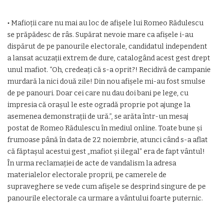
• Mafioţii care nu mai au loc de afişele lui Romeo Rădulescu
se prăpădesc de râs. Supărat nevoie mare ca afişele i-au
dispărut de pe panourile electorale, candidatul independent
a lansat acuzaţii extrem de dure, catalogând acest gest drept
unul mafiot. “Oh, credeați că s-a oprit?! Recidivă de campanie
murdară la nici două zile! Din nou afişele mi-au fost smulse
de pe panouri. Doar cei care nu dau doi bani pe lege, cu
impresia că oraşul le este ogradă proprie pot ajunge la
asemenea demonstraţii de ură.”, se arăta într-un mesaj
postat de Romeo Rădulescu în mediul online. Toate bune şi
frumoase până în data de 22 noiembrie, atunci când s-a aflat
că făptaşul acestui gest „mafiot şi ilegal” era de fapt vântul!
În urma reclamaţiei de acte de vandalism la adresa
materialelor electorale proprii, pe camerele de
supraveghere se vede cum afişele se desprind singure de pe
panourile electorale ca urmare a vântului foarte puternic.