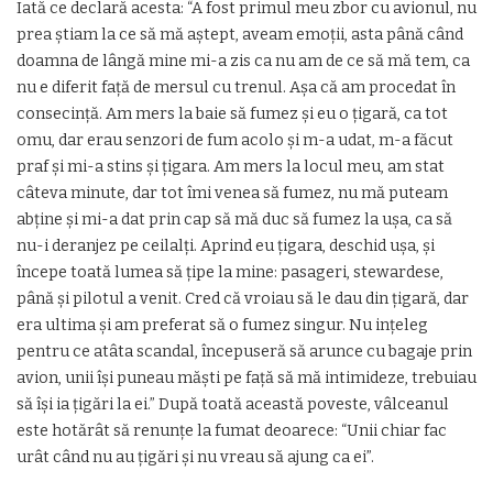
Iată ce declară acesta: “A fost primul meu zbor cu avionul, nu
prea știam la ce să mă aștept, aveam emoții, asta până când
doamna de lângă mine mi-a zis ca nu am de ce să mă tem, ca
nu e diferit față de mersul cu trenul. Așa că am procedat în
consecință. Am mers la baie să fumez și eu o țigară, ca tot
omu, dar erau senzori de fum acolo și m-a udat, m-a făcut
praf și mi-a stins și țigara. Am mers la locul meu, am stat
câteva minute, dar tot îmi venea să fumez, nu mă puteam
abține și mi-a dat prin cap să mă duc să fumez la ușa, ca să
nu-i deranjez pe ceilalți. Aprind eu țigara, deschid ușa, și
începe toată lumea să țipe la mine: pasageri, stewardese,
până și pilotul a venit. Cred că vroiau să le dau din țigară, dar
era ultima și am preferat să o fumez singur. Nu ințeleg
pentru ce atâta scandal, începuseră să arunce cu bagaje prin
avion, unii își puneau măști pe față să mă intimideze, trebuiau
să își ia țigări la ei.” După toată această poveste, vâlceanul
este hotărât să renunțe la fumat deoarece: “Unii chiar fac
urât când nu au țigări și nu vreau să ajung ca ei”.