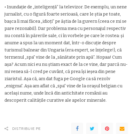
• Inundaţie de „inteligenţă” la televizor. De exemplu, un nene
jurnalist, cu o figură foarte serioasă, care le ştia pe toate,
başca îi mai făcea „idioţi” pe ăştia de la guvern (ceea ce mi se
pare rezonabil). Dar problema mea cu personajul respectiv
nu constă în părerile sale, ci în vorbele pe care le rostea: şi
anume a spus la un moment dat, într-o discuţie despre
turismul balnear din Ungaria (era expert, se înţelege!), că
termenul „spa” vine de la „sănătate prin apă”. Hopaa! Cum
aşa? Acum nici eu nu ştiam exact de la ce vine, dar parcă nu-
mi venea să-l cred pe cuvânt, că prea îşi ieşea din pene
ziaristul. Aşa că, am dat fuga pe Google ca să rezolv
„enigma”. Aşa am aflat că „spa” vine de la oraşul belgian cu
acelaşi nume, unde încă din antichitate românii au
descoperit calităţile curative ale apelor minerale.
DISTRIBUIE PE