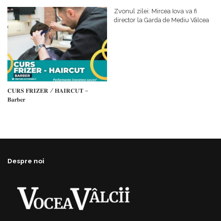
𝗰𝗮𝗹𝗶𝘁𝗮𝘁𝗲 𝗱𝗲 𝗽𝗮𝗿𝘁𝗲𝗻𝗲𝗿
#𝐁𝐫𝐞𝐳𝐨𝐢𝐮𝐥𝐋𝐮𝐦𝐢𝐢
𝗳𝗶𝗻𝗮𝗻𝘁𝗮𝘁𝗼𝗿
Zvonul zilei: Mircea Iova va fi
director la Garda de Mediu Vâlcea
𝐂𝐔𝐑𝐒 𝐅𝐑𝐈𝐙𝐄𝐑 / 𝐇𝐀𝐈𝐑𝐂𝐔𝐓 –
𝐁𝐚𝐫𝐛𝐞𝐫
Despre noi