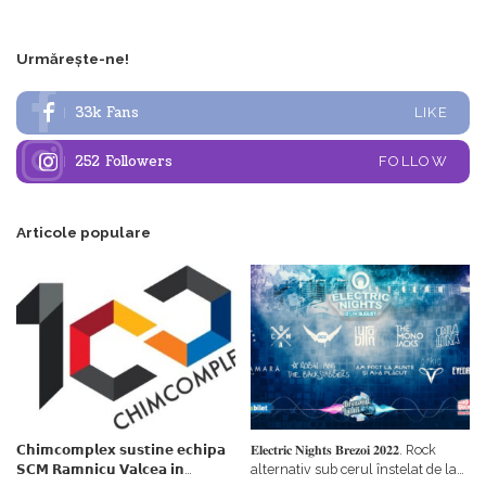
Urmărește-ne!
33k
Fans
LIKE
252
Followers
FOLLOW
Articole populare
𝗖𝗵𝗶𝗺𝗰𝗼𝗺𝗽𝗹𝗲𝘅 𝘀𝘂𝘀𝘁𝗶𝗻𝗲 𝗲𝗰𝗵𝗶𝗽𝗮
𝐄𝐥𝐞𝐜𝐭𝐫𝐢𝐜 𝐍𝐢𝐠𝐡𝐭𝐬 𝐁𝐫𝐞𝐳𝐨𝐢 𝟐𝟎𝟐𝟐. Rock
𝗦𝗖𝗠 𝗥𝗮𝗺𝗻𝗶𝗰𝘂 𝗩𝗮𝗹𝗰𝗲𝗮 𝗶𝗻
alternativ sub cerul înstelat de la