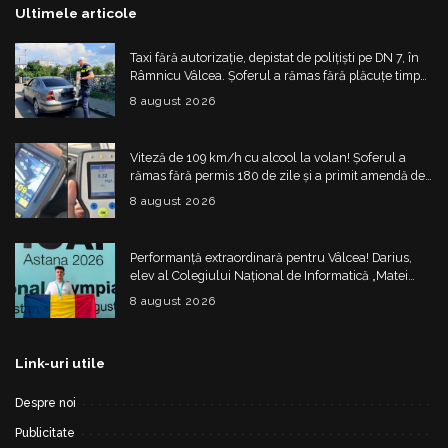
Ultimele articole
Taxi fără autorizație, depistat de polițiști pe DN 7, în
Râmnicu Vâlcea. Șoferul a rămas fără plăcuțe timp
de 6 luni
8 august 2026
Viteză de 109 km/h cu alcool la volan! Șoferul a
rămas fără permis 180 de zile și a primit amendă de
4.325 de lei
8 august 2026
Performanță extraordinară pentru Vâlcea! Darius,
elev al Colegiului Național de Informatică „Matei
Basarab”, a cucerit argintul la Olimpiada
8 august 2026
Internațională de Inteligență Artificială
Link-uri utile
Despre noi
Publicitate