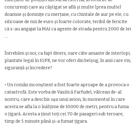
concurenți care au câștigat se află și multe (prea multe)
doamne și domnițe cu merțane, cu chintale de aur pe ele, cu
silicoane de mii de euro și foarte colorate, teribil de fericite
că s-au angajat la MAI ca agente de strada pentru 2000 de lei
…
Întrebăm și noi, ca fapt divers, oare câte amante de interlopi,
plantate legal în IGPR, ne vor oferi din belșug, în anii care vin,
siguranță și încredere?
• Un român inconștient a fost foarte aproape de a provoca o
catastrofă. Este vorba de Vasilică Farfudel, vâlcean de-al
nostru, care a deschis ușa unui avion, în momentul în care
acesta se afla la o înălțime de 10.000 de metri, pentru a fuma
o țigară. Acesta a ținut toți cei 70 de pasageri sub teroare,
timp de 5 minute până și-a fumat țigara.