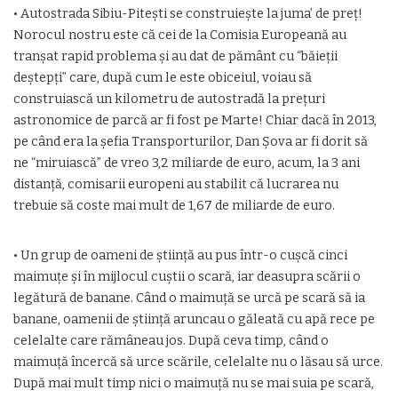
• Autostrada Sibiu-Piteşti se construieşte la juma’ de preţ!
Norocul nostru este că cei de la Comisia Europeană au
tranşat rapid problema şi au dat de pământ cu “băieţii
deştepţi” care, după cum le este obiceiul, voiau să
construiască un kilometru de autostradă la preţuri
astronomice de parcă ar fi fost pe Marte! Chiar dacă în 2013,
pe când era la şefia Transporturilor, Dan Şova ar fi dorit să
ne “miruiască” de vreo 3,2 miliarde de euro, acum, la 3 ani
distanţă, comisarii europeni au stabilit că lucrarea nu
trebuie să coste mai mult de 1,67 de miliarde de euro.
• Un grup de oameni de ştiinţă au pus într-o cuşcă cinci
maimuţe şi în mijlocul cuştii o scară, iar deasupra scării o
legătură de banane. Când o maimuţă se urcă pe scară să ia
banane, oamenii de ştiinţă aruncau o găleată cu apă rece pe
celelalte care rămâneau jos. După ceva timp, când o
maimuţă încercă să urce scările, celelalte nu o lăsau să urce.
După mai mult timp nici o maimuţă nu se mai suia pe scară,