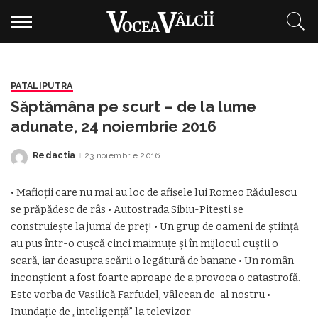
PATALIPUTRA
Săptămâna pe scurt – de la lume
adunate, 24 noiembrie 2016
Redactia
23 noiembrie 2016
Posted
by
• Mafioţii care nu mai au loc de afişele lui Romeo Rădulescu
se prăpădesc de râs • Autostrada Sibiu-Piteşti se
construieşte la juma’ de preţ! • Un grup de oameni de ştiinţă
au pus într-o cuşcă cinci maimuţe şi în mijlocul cuştii o
scară, iar deasupra scării o legătură de banane • Un român
inconștient a fost foarte aproape de a provoca o catastrofă.
Este vorba de Vasilică Farfudel, vâlcean de-al nostru •
Inundaţie de „inteligenţă” la televizor