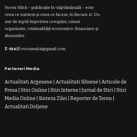
Vocea Vâlcii – publicație bi-săptămânală – este
ceea ce suntem și ceea ce facem, în fiecare zi. Un
ziar de luptă împotriva corupției, crimei
organizate, criminalității economico-financiare și
abuzurilor.
E-mail:
voceavalcii@gmail.com
Parteneri Media
Actualitati Argesene
|
Actualitati Sibiene
|
Articole de
Presa
|
Stiri Online
|
Stiri Interne
|
Jurnal de Stiri
|
Stiri
Media Online
|
Sinteza Zilei
|
Reporter de Teren
|
Actualitati Doljene
Rochii Noi
Rochii de Revelion
Rochii
de Banchet
Rochii de Cununie
Magazin de Rochii
Rochii
pe Comanda
Rochii de Seara