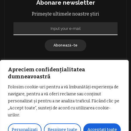
Abonare newsletter
Primește ultimele noastre știri
Abonează-te
Apreciem confidențialitatea
dumneavoastră
Folosim cookie-uri pentru a vă îmbunătăți experiența de
GDPR: POLITICA DE CONFIDENȚIALITATE
navigare, pentru a vă oferi reclame sau conținut
TERMENI SI CONDITII DE UTILIZARE
personalizat și pentru a ne analiza traficul. Făcând clic pe
INFORMATII DESPRE COOKIES
DESPRE NOI
„Accept toate”, sunteți de acord cu utilizarea cookie-
PUBLICITATE
urilor.
© Copyright Vocea Vâlcii | Toate drepturile rezervate | Site creat cu
Personalizați
Respinge toate
Acceptați toate