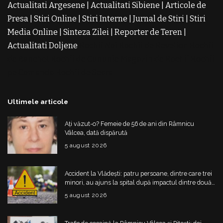
Actualitati Argesene
|
Actualitati Sibiene
|
Articole de
Presa
|
Stiri Online
|
Stiri Interne
|
Jurnal de Stiri
|
Stiri
Media Online
|
Sinteza Zilei
|
Reporter de Teren
|
Actualitati Doljene
Rochii Noi
Rochii de Revelion
Rochii
de Banchet
Rochii de Cununie
Magazin de Rochii
Rochii
pe Comanda
Rochii de Seara
Ultimele articole
Ați văzut-o? Femeie de 56 de ani din Râmnicu
Vâlcea, dată dispărută
5 august 2026
Accident la Vlădești: patru persoane, dintre care trei
minori, au ajuns la spital după impactul dintre două
mașini
5 august 2026