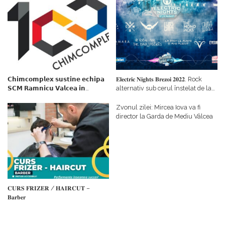
𝗖𝗵𝗶𝗺𝗰𝗼𝗺𝗽𝗹𝗲𝘅 𝘀𝘂𝘀𝘁𝗶𝗻𝗲 𝗲𝗰𝗵𝗶𝗽𝗮
𝐄𝐥𝐞𝐜𝐭𝐫𝐢𝐜 𝐍𝐢𝐠𝐡𝐭𝐬 𝐁𝐫𝐞𝐳𝐨𝐢 𝟐𝟎𝟐𝟐. Rock
𝗦𝗖𝗠 𝗥𝗮𝗺𝗻𝗶𝗰𝘂 𝗩𝗮𝗹𝗰𝗲𝗮 𝗶𝗻
alternativ sub cerul înstelat de la
𝗰𝗮𝗹𝗶𝘁𝗮𝘁𝗲 𝗱𝗲 𝗽𝗮𝗿𝘁𝗲𝗻𝗲𝗿
#𝐁𝐫𝐞𝐳𝐨𝐢𝐮𝐥𝐋𝐮𝐦𝐢𝐢
𝗳𝗶𝗻𝗮𝗻𝘁𝗮𝘁𝗼𝗿
Zvonul zilei: Mircea Iova va fi
director la Garda de Mediu Vâlcea
𝐂𝐔𝐑𝐒 𝐅𝐑𝐈𝐙𝐄𝐑 / 𝐇𝐀𝐈𝐑𝐂𝐔𝐓 –
𝐁𝐚𝐫𝐛𝐞𝐫