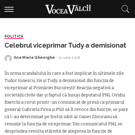
POLITICĂ
Celebrul viceprimar Tudy a demisionat
Ana Maria Gheorghe
11 iulie 2016
Posted
by
În urma scandalului în care a fost implicat în ultimele zile
Tudor Ionescu, zis şi Tudy, a demisionat din funcția de
viceprimar al Primăriei București! Reacţia negativă a
societăţii civile dar şi faptul că însuşi deputatul PNL Ovidiu
Raetchi a cerut printr-un comunicat de presă ca primarul
general Gabriela Firea şi PSD să îl revoce din funcţie, se pare
că l-au determinat pe fostul iubit al Oanei Zăvoranu să
renunţe la funcţia de viceprimar. Din comunicatul PNL se
desprindea revolta stârnită de alegerea în funcţie de