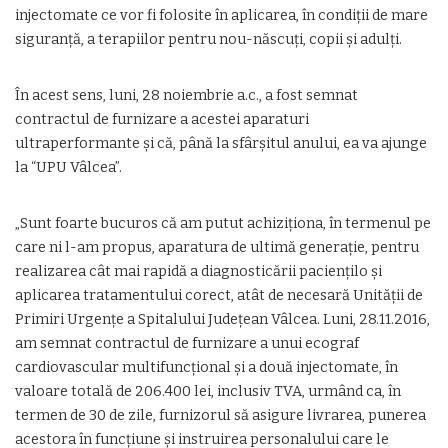
injectomate ce vor fi folosite în aplicarea, în condiţii de mare
siguranţă, a terapiilor pentru nou-născuţi, copii şi adulţi.
În acest sens, luni, 28 noiembrie a.c., a fost semnat
contractul de furnizare a acestei aparaturi
ultraperformante şi că, până la sfârşitul anului, ea va ajunge
la “UPU Vâlcea”.
„Sunt foarte bucuros că am putut achiziţiona, în termenul pe
care ni l-am propus, aparatura de ultimă generaţie, pentru
realizarea cât mai rapidă a diagnosticării pacienţilo şi
aplicarea tratamentului corect, atât de necesară Unităţii de
Primiri Urgenţe a Spitalului Judeţean Vâlcea. Luni, 28.11.2016,
am semnat contractul de furnizare a unui ecograf
cardiovascular multifuncţional şi a două injectomate, în
valoare totală de 206.400 lei, inclusiv TVA, urmând ca, în
termen de 30 de zile, furnizorul să asigure livrarea, punerea
acestora în funcţiune şi instruirea personalului care le