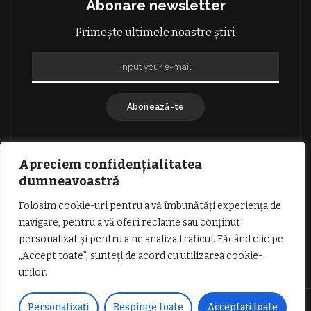
Abonare newsletter
Primește ultimele noastre știri
Abonează-te
Apreciem confidențialitatea
dumneavoastră
Folosim cookie-uri pentru a vă îmbunătăți experiența de
GDPR: POLITICA DE CONFIDENȚIALITATE
navigare, pentru a vă oferi reclame sau conținut
TERMENI SI CONDITII DE UTILIZARE
personalizat și pentru a ne analiza traficul. Făcând clic pe
INFORMATII DESPRE COOKIES
DESPRE NOI
„Accept toate”, sunteți de acord cu utilizarea cookie-
PUBLICITATE
urilor.
© Copyright Vocea Vâlcii | Toate drepturile rezervate | Site creat cu
Personalizați
Respinge toate
Acceptați toate