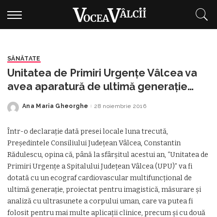
SĂNĂTATE
Unitatea de Primiri Urgenţe Vâlcea va
avea aparatură de ultimă generație
până la sfârșitul anului
Ana Maria Gheorghe
28 noiembrie 2016
Posted
by
Într-o declaraţie dată presei locale luna trecută,
Preşedintele Consiliului Judeţean Vâlcea, Constantin
Rădulescu, opina că, până la sfârşitul acestui an, “Unitatea de
Primiri Urgenţe a Spitalului Judeţean Vâlcea (UPU)” va fi
dotată cu un ecograf cardiovascular multifuncţional de
ultimă generaţie, proiectat pentru imagistică, măsurare şi
analiză cu ultrasunete a corpului uman, care va putea fi
folosit pentru mai multe aplicaţii clinice, precum şi cu două