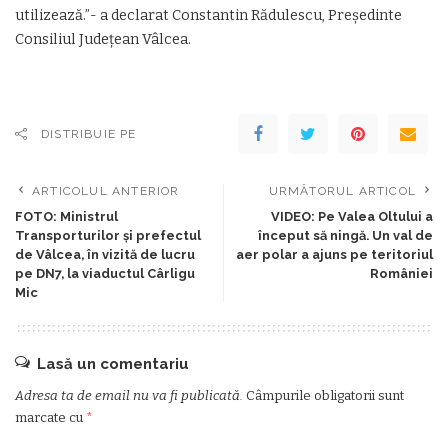
utilizează.”- a declarat Constantin Rădulescu, Preşedinte
Consiliul Judeţean Vâlcea.
DISTRIBUIE PE
ARTICOLUL ANTERIOR
URMĂTORUL ARTICOL
FOTO: Ministrul
VIDEO: Pe Valea Oltului a
Transporturilor și prefectul
început să ningă. Un val de
de Vâlcea, în vizită de lucru
aer polar a ajuns pe teritoriul
pe DN7, la viaductul Cârligu
României
Mic
Lasă un comentariu
Adresa ta de email nu va fi publicată.
Câmpurile obligatorii sunt
marcate cu
*