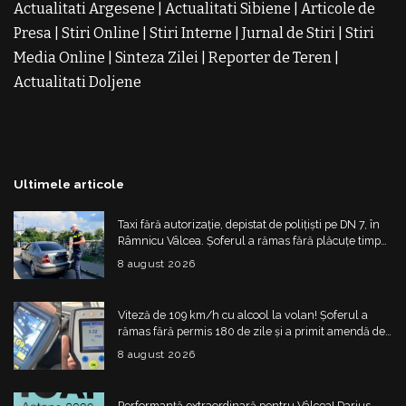
Actualitati Argesene
|
Actualitati Sibiene
|
Articole de
Presa
|
Stiri Online
|
Stiri Interne
|
Jurnal de Stiri
|
Stiri
Media Online
|
Sinteza Zilei
|
Reporter de Teren
|
Actualitati Doljene
Rochii Noi
Rochii de Revelion
Rochii
de Banchet
Rochii de Cununie
Magazin de Rochii
Rochii
pe Comanda
Rochii de Seara
Ultimele articole
Taxi fără autorizație, depistat de polițiști pe DN 7, în
Râmnicu Vâlcea. Șoferul a rămas fără plăcuțe timp
de 6 luni
8 august 2026
Viteză de 109 km/h cu alcool la volan! Șoferul a
rămas fără permis 180 de zile și a primit amendă de
4.325 de lei
8 august 2026
Performanță extraordinară pentru Vâlcea! Darius,