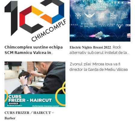
𝗖𝗵𝗶𝗺𝗰𝗼𝗺𝗽𝗹𝗲𝘅 𝘀𝘂𝘀𝘁𝗶𝗻𝗲 𝗲𝗰𝗵𝗶𝗽𝗮
𝐄𝐥𝐞𝐜𝐭𝐫𝐢𝐜 𝐍𝐢𝐠𝐡𝐭𝐬 𝐁𝐫𝐞𝐳𝐨𝐢 𝟐𝟎𝟐𝟐. Rock
𝗦𝗖𝗠 𝗥𝗮𝗺𝗻𝗶𝗰𝘂 𝗩𝗮𝗹𝗰𝗲𝗮 𝗶𝗻
alternativ sub cerul înstelat de la
𝗰𝗮𝗹𝗶𝘁𝗮𝘁𝗲 𝗱𝗲 𝗽𝗮𝗿𝘁𝗲𝗻𝗲𝗿
#𝐁𝐫𝐞𝐳𝐨𝐢𝐮𝐥𝐋𝐮𝐦𝐢𝐢
𝗳𝗶𝗻𝗮𝗻𝘁𝗮𝘁𝗼𝗿
Zvonul zilei: Mircea Iova va fi
director la Garda de Mediu Vâlcea
𝐂𝐔𝐑𝐒 𝐅𝐑𝐈𝐙𝐄𝐑 / 𝐇𝐀𝐈𝐑𝐂𝐔𝐓 –
𝐁𝐚𝐫𝐛𝐞𝐫