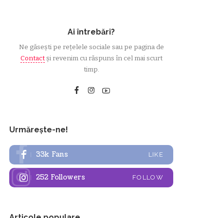
Ai întrebări?
Ne găsești pe rețelele sociale sau pe pagina de
Contact
și revenim cu răspuns în cel mai scurt
timp.
Urmărește-ne!
33k
Fans
LIKE
252
Followers
FOLLOW
Articole populare