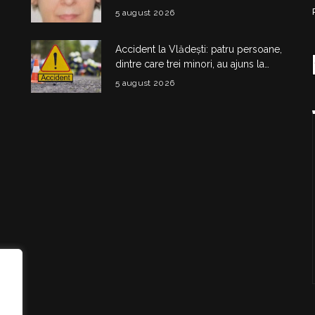
5 august 2026
Accident la Vlădești: patru persoane,
dintre care trei minori, au ajuns la
spital după impactul dintre două
5 august 2026
mașini
i