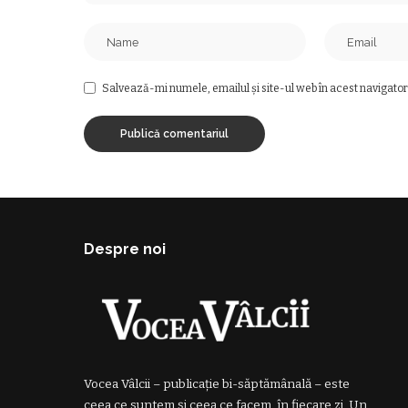
Salvează-mi numele, emailul și site-ul web în acest navigator
Despre noi
Vocea Vâlcii – publicație bi-săptămânală – este
ceea ce suntem și ceea ce facem, în fiecare zi. Un