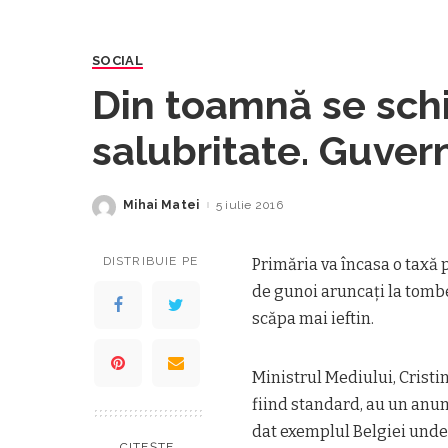
SOCIAL
Din toamnă se sch
salubritate. Guver
pentru cât arunc
Mihai Matei
5 iulie 2016
Posted
by
DISTRIBUIE PE
Primăria va încasa o taxă 
de gunoi aruncaţi la tomber
scăpa mai ieftin.
Ministrul Mediului, Cristi
fiind standard, au un anumit 
dat exemplul Belgiei unde 
CITEȘTE