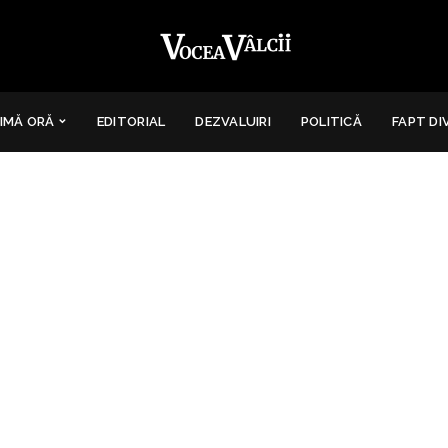
IMĂ ORĂ
EDITORIAL
DEZVALUIRI
POLITICĂ
FAPT DI