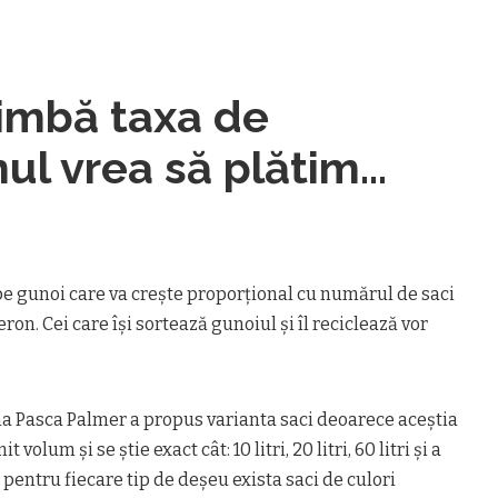
imbă taxa de
nul vrea să plătim
ăm
pe gunoi care va creşte proporţional cu numărul de saci
on. Cei care îşi sortează gunoiul şi îl reciclează vor
na Pasca Palmer a propus varianta saci deoarece aceştia
volum şi se ştie exact cât: 10 litri, 20 litri, 60 litri şi a
pentru fiecare tip de deşeu exista saci de culori