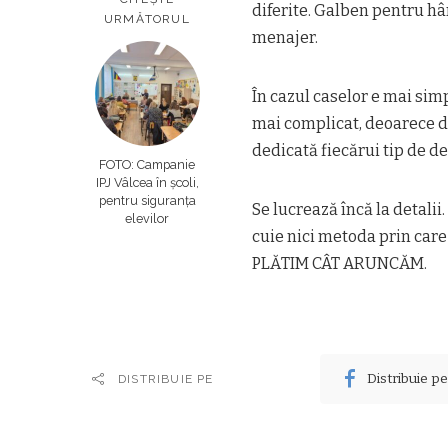
diferite. Galben pentru hâ
URMĂTORUL
menajer.
În cazul caselor e mai simp
mai complicat, deoarece de
dedicată fiecărui tip de de
FOTO: Campanie
IPJ Vâlcea în şcoli,
pentru siguranţa
Se lucrează încă la detalii
elevilor
cuie nici metoda prin care 
PLĂTIM CÂT ARUNCĂM.
Distribuie p
DISTRIBUIE PE