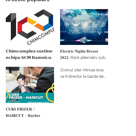
𝗖𝗵𝗶𝗺𝗰𝗼𝗺𝗽𝗹𝗲𝘅 𝘀𝘂𝘀𝘁𝗶𝗻𝗲
𝐄𝐥𝐞𝐜𝐭𝐫𝐢𝐜 𝐍𝐢𝐠𝐡𝐭𝐬 𝐁𝐫𝐞𝐳𝐨𝐢
𝗲𝗰𝗵𝗶𝗽𝗮 𝗦𝗖𝗠 𝗥𝗮𝗺𝗻𝗶𝗰𝘂
𝟐𝟎𝟐𝟐. Rock alternativ sub
𝗩𝗮𝗹𝗰𝗲𝗮 𝗶𝗻 𝗰𝗮𝗹𝗶𝘁𝗮𝘁𝗲 𝗱𝗲
cerul înstelat de la
Zvonul zilei: Mircea Iova
𝗽𝗮𝗿𝘁𝗲𝗻𝗲𝗿 𝗳𝗶𝗻𝗮𝗻𝘁𝗮𝘁𝗼𝗿
#𝐁𝐫𝐞𝐳𝐨𝐢𝐮𝐥𝐋𝐮𝐦𝐢𝐢
va fi director la Garda de
Mediu Vâlcea
𝐂𝐔𝐑𝐒 𝐅𝐑𝐈𝐙𝐄𝐑 /
𝐇𝐀𝐈𝐑𝐂𝐔𝐓 – 𝐁𝐚𝐫𝐛𝐞𝐫