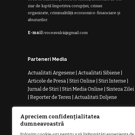
ziar de luptă împotriva corupției, crimei
organizate, criminalității economico-financiare și
abuzurilor.
E-mail:
voceavalcii@gmail.com
Parteneri Media
Actualitati Argesene
|
Actualitati Sibiene
|
Articole de Presa
|
Stiri Online
|
Stiri Interne
|
Jurnal de Stiri
|
Stiri Media Online
|
Sinteza Zilei
|
Reporter de Teren
|
Actualitati Doljene
Rochii
Noi
Rochii de Revelion
Rochii de Banchet
Rochi
de Cununie
Magazin de Rochii
Rochii pe
Apreciem confidențialitatea
Comanda
Rochii de Seara
dumneavoastră
Folosim cookie-uri pentru a vă îmbunătăți experiența de