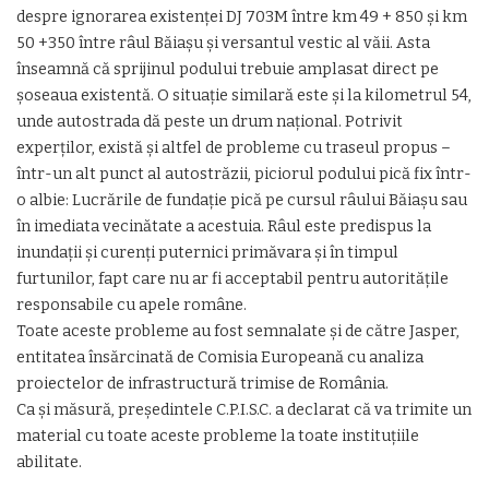
despre ignorarea existenţei DJ 703M între km 49 + 850 şi km
50 +350 între râul Băiaşu şi versantul vestic al văii. Asta
înseamnă că sprijinul podului trebuie amplasat direct pe
şoseaua existentă. O situaţie similară este şi la kilometrul 54,
unde autostrada dă peste un drum naţional. Potrivit
experților, există şi altfel de probleme cu traseul propus –
într-un alt punct al autostrăzii, piciorul podului pică fix într-
o albie: Lucrările de fundaţie pică pe cursul râului Băiaşu sau
în imediata vecinătate a acestuia. Râul este predispus la
inundaţii şi curenţi puternici primăvara şi în timpul
furtunilor, fapt care nu ar fi acceptabil pentru autorităţile
responsabile cu apele române.
Toate aceste probleme au fost semnalate și de către Jasper,
entitatea însărcinată de Comisia Europeană cu analiza
proiectelor de infrastructură trimise de România.
Ca și măsură, președintele C.P.I.S.C. a declarat că va trimite un
material cu toate aceste probleme la toate instituțiile
abilitate.