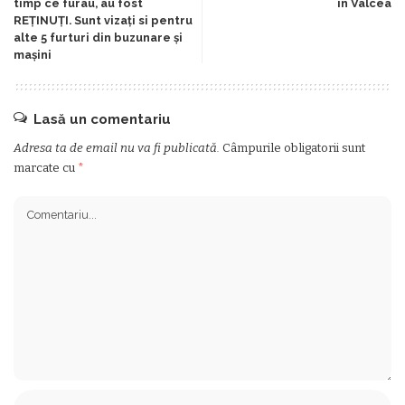
timp ce furau, au fost
în Vâlcea
REȚINUȚI. Sunt vizați si pentru
alte 5 furturi din buzunare și
mașini
Lasă un comentariu
Adresa ta de email nu va fi publicată.
Câmpurile obligatorii sunt
marcate cu
*