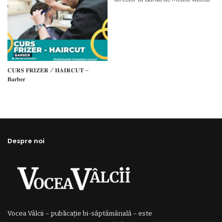
𝐂𝐔𝐑𝐒 𝐅𝐑𝐈𝐙𝐄𝐑 / 𝐇𝐀𝐈𝐑𝐂𝐔𝐓 –
𝐁𝐚𝐫𝐛𝐞𝐫
Despre noi
Vocea Vâlcii – publicație bi-săptămânală – este