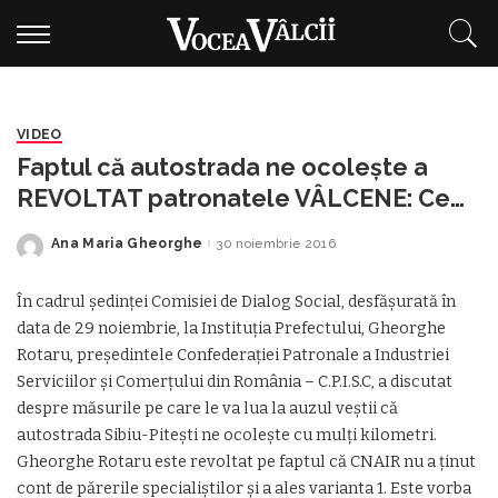
VIDEO
Faptul că autostrada ne ocolește a
REVOLTAT patronatele VÂLCENE: Ce
măsuri vor lua liderii acestora
Ana Maria Gheorghe
30 noiembrie 2016
Posted
by
În cadrul ședinței Comisiei de Dialog Social, desfășurată în
data de 29 noiembrie, la Instituția Prefectului, Gheorghe
Rotaru, președintele Confederației Patronale a Industriei
Serviciilor și Comerțului din România – C.P.I.S.C, a discutat
despre măsurile pe care le va lua la auzul veștii că
autostrada Sibiu-Pitești ne ocolește cu mulți kilometri.
Gheorghe Rotaru este revoltat pe faptul că CNAIR nu a ținut
cont de părerile specialiștilor și a ales varianta 1. Este vorba