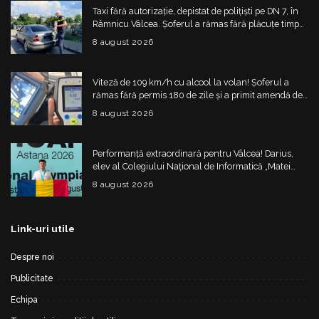
Taxi fără autorizație, depistat de polițiști pe DN 7, în
Râmnicu Vâlcea. Șoferul a rămas fără plăcuțe timp
de 6 luni
8 august 2026
Viteză de 109 km/h cu alcool la volan! Șoferul a
rămas fără permis 180 de zile și a primit amendă de
4.325 de lei
8 august 2026
Performanță extraordinară pentru Vâlcea! Darius,
elev al Colegiului Național de Informatică „Matei
Basarab”, a cucerit argintul la Olimpiada
8 august 2026
Internațională de Inteligență Artificială
Link-uri utile
Despre noi
Publicitate
Echipa