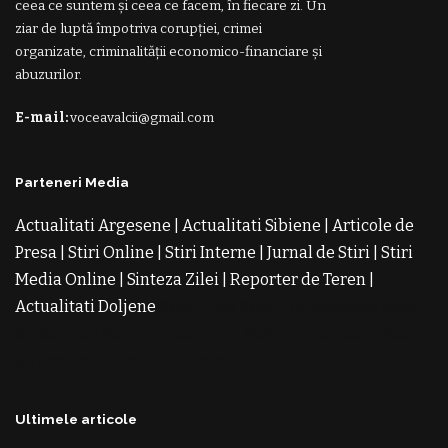
ceea ce suntem și ceea ce facem, în fiecare zi. Un
ziar de luptă împotriva corupției, crimei
organizate, criminalității economico-financiare și
abuzurilor.
E-mail:
voceavalcii@gmail.com
Parteneri Media
Actualitati Argesene
|
Actualitati Sibiene
|
Articole de
Presa
|
Stiri Online
|
Stiri Interne
|
Jurnal de Stiri
|
Stiri
Media Online
|
Sinteza Zilei
|
Reporter de Teren
|
Actualitati Doljene
Rochii Noi
Rochii de Revelion
Rochii
de Banchet
Rochii de Cununie
Magazin de Rochii
Rochii
pe Comanda
Rochii de Seara
Ultimele articole