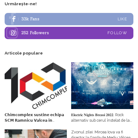
Urmărește-ne!
33k
Fans
LIKE
252
Followers
FOLLOW
Articole populare
𝗖𝗵𝗶𝗺𝗰𝗼𝗺𝗽𝗹𝗲𝘅 𝘀𝘂𝘀𝘁𝗶𝗻𝗲 𝗲𝗰𝗵𝗶𝗽𝗮
𝐄𝐥𝐞𝐜𝐭𝐫𝐢𝐜 𝐍𝐢𝐠𝐡𝐭𝐬 𝐁𝐫𝐞𝐳𝐨𝐢 𝟐𝟎𝟐𝟐. Rock
𝗦𝗖𝗠 𝗥𝗮𝗺𝗻𝗶𝗰𝘂 𝗩𝗮𝗹𝗰𝗲𝗮 𝗶𝗻
alternativ sub cerul înstelat de la
𝗰𝗮𝗹𝗶𝘁𝗮𝘁𝗲 𝗱𝗲 𝗽𝗮𝗿𝘁𝗲𝗻𝗲𝗿
#𝐁𝐫𝐞𝐳𝐨𝐢𝐮𝐥𝐋𝐮𝐦𝐢𝐢
𝗳𝗶𝗻𝗮𝗻𝘁𝗮𝘁𝗼𝗿
Zvonul zilei: Mircea Iova va fi
director la Garda de Mediu Vâlcea