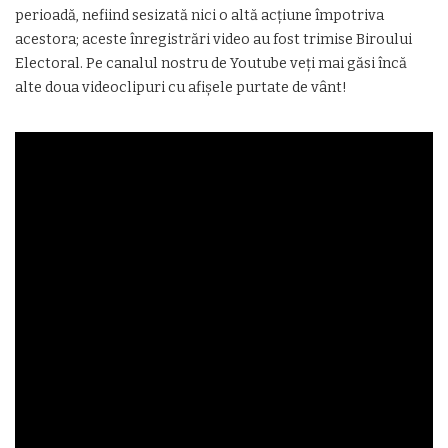
perioadă, nefiind sesizată nici o altă acţiune împotriva
acestora; aceste înregistrări video au fost trimise Biroului
Electoral. Pe canalul nostru de Youtube veți mai găsi încă
alte doua videoclipuri cu afișele purtate de vânt!