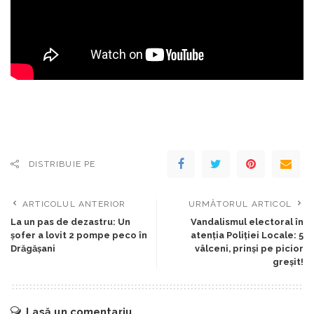
DISTRIBUIE PE
ARTICOLUL ANTERIOR
URMĂTORUL ARTICOL
La un pas de dezastru: Un
Vandalismul electoral în
şofer a lovit 2 pompe peco în
atenţia Poliţiei Locale: 5
Drăgăşani
vâlceni, prinşi pe picior
greşit!
Lasă un comentariu