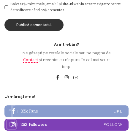
Salvează-mi numele, emailul și site-ul web în acest navigator pentru
data viitoare când o să comentez.
Ai întrebări?
Ne găsești pe rețelele sociale sau pe pagina de
Contact
și revenim cu răspuns în cel mai scurt
timp.
Urmărește-ne!
33k
Fans
LIKE
252
Followers
FOLLOW