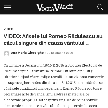
VIDEO
VIDEO: Afişele lui Romeo Rădulescu au
căzut singure din cauza vântului.
Lipiciul ieftin, bată-l vina!
Ana Maria Gheorghe
22 noiembrie 2016
Posted
by
Ca urmare a Deciziei nr. 18/16.11.2016 a Biroului Electoral de
Circumscripţie – transmisă Primarului municipiului şi
ulterior dirijată către Poliţia Locală – s-au vizionat camerele
de supraveghere video din data de 13.11.2016 constatându-se
că afişele candidatului independent Romeo Rădulescu (care
reclamase acte de vandalism la adresa materialelor
electorale proprii) s-au desprins singure de pe panourile
electorale ca urmare a vântului foarte puternic din acea