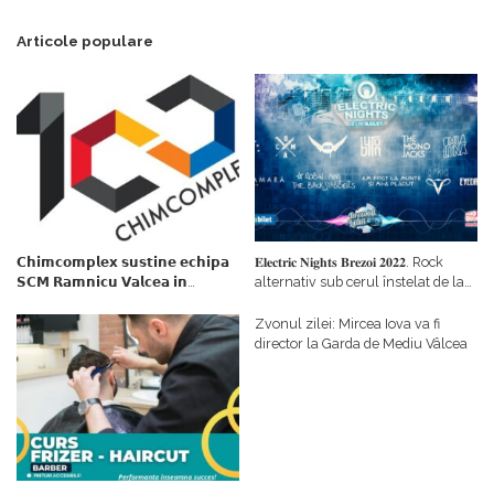
Articole populare
𝗖𝗵𝗶𝗺𝗰𝗼𝗺𝗽𝗹𝗲𝘅 𝘀𝘂𝘀𝘁𝗶𝗻𝗲 𝗲𝗰𝗵𝗶𝗽𝗮
𝐄𝐥𝐞𝐜𝐭𝐫𝐢𝐜 𝐍𝐢𝐠𝐡𝐭𝐬 𝐁𝐫𝐞𝐳𝐨𝐢 𝟐𝟎𝟐𝟐. Rock
𝗦𝗖𝗠 𝗥𝗮𝗺𝗻𝗶𝗰𝘂 𝗩𝗮𝗹𝗰𝗲𝗮 𝗶𝗻
alternativ sub cerul înstelat de la
𝗰𝗮𝗹𝗶𝘁𝗮𝘁𝗲 𝗱𝗲 𝗽𝗮𝗿𝘁𝗲𝗻𝗲𝗿
#𝐁𝐫𝐞𝐳𝐨𝐢𝐮𝐥𝐋𝐮𝐦𝐢𝐢
𝗳𝗶𝗻𝗮𝗻𝘁𝗮𝘁𝗼𝗿
Zvonul zilei: Mircea Iova va fi
director la Garda de Mediu Vâlcea