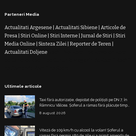
Parteneri Media
Actualitati Argesene
|
Actualitati Sibiene
|
Articole de
Presa
|
Stiri Online
|
Stiri Interne
|
Jurnal de Stiri
|
Stiri
Media Online
|
Sinteza Zilei
|
Reporter de Teren
|
Actualitati Doljene
Rochii Noi
Rochii de Revelion
Rochii
de Banchet
Rochii de Cununie
Magazin de Rochii
Rochii
pe Comanda
Rochii de Seara
Ultimele articole
Taxi fără autorizație, depistat de polițiști pe DN 7, în
Râmnicu Vâlcea. Șoferul a rămas fără plăcuțe timp
de 6 luni
8 august 2026
Viteză de 109 km/h cu alcool la volan! Șoferul a
rămas fără permis 180 de zile și a primit amendă de