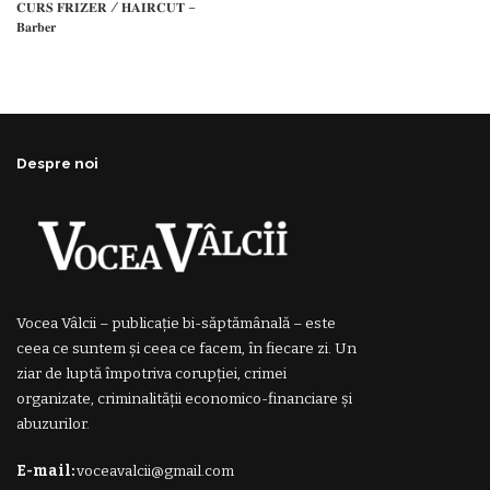
𝐂𝐔𝐑𝐒 𝐅𝐑𝐈𝐙𝐄𝐑 / 𝐇𝐀𝐈𝐑𝐂𝐔𝐓 –
𝐁𝐚𝐫𝐛𝐞𝐫
Despre noi
Vocea Vâlcii – publicație bi-săptămânală – este
ceea ce suntem și ceea ce facem, în fiecare zi. Un
ziar de luptă împotriva corupției, crimei
organizate, criminalității economico-financiare și
abuzurilor.
E-mail:
voceavalcii@gmail.com