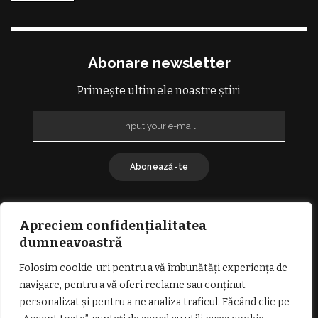
Abonare newsletter
Primește ultimele noastre știri
Abonează-te
Apreciem confidențialitatea
dumneavoastră
Folosim cookie-uri pentru a vă îmbunătăți experiența de
GDPR: POLITICA DE CONFIDENȚIALITATE
navigare, pentru a vă oferi reclame sau conținut
TERMENI SI CONDITII DE UTILIZARE
personalizat și pentru a ne analiza traficul. Făcând clic pe
INFORMATII DESPRE COOKIES
DESPRE NOI