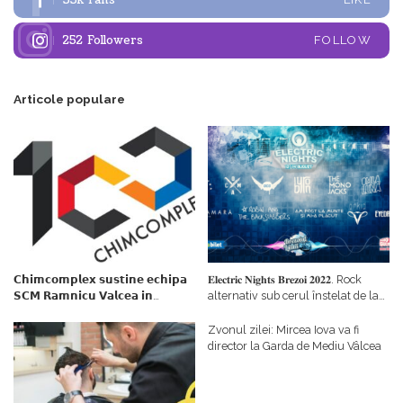
33k
Fans
252
Followers
FOLLOW
Articole populare
𝗖𝗵𝗶𝗺𝗰𝗼𝗺𝗽𝗹𝗲𝘅 𝘀𝘂𝘀𝘁𝗶𝗻𝗲 𝗲𝗰𝗵𝗶𝗽𝗮
𝐄𝐥𝐞𝐜𝐭𝐫𝐢𝐜 𝐍𝐢𝐠𝐡𝐭𝐬 𝐁𝐫𝐞𝐳𝐨𝐢 𝟐𝟎𝟐𝟐. Rock
𝗦𝗖𝗠 𝗥𝗮𝗺𝗻𝗶𝗰𝘂 𝗩𝗮𝗹𝗰𝗲𝗮 𝗶𝗻
alternativ sub cerul înstelat de la
𝗰𝗮𝗹𝗶𝘁𝗮𝘁𝗲 𝗱𝗲 𝗽𝗮𝗿𝘁𝗲𝗻𝗲𝗿
#𝐁𝐫𝐞𝐳𝐨𝐢𝐮𝐥𝐋𝐮𝐦𝐢𝐢
𝗳𝗶𝗻𝗮𝗻𝘁𝗮𝘁𝗼𝗿
Zvonul zilei: Mircea Iova va fi
director la Garda de Mediu Vâlcea