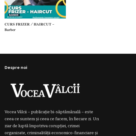
𝐂𝐔𝐑𝐒 𝐅𝐑𝐈𝐙𝐄𝐑 / 𝐇𝐀𝐈𝐑𝐂𝐔𝐓 –
𝐁𝐚𝐫𝐛𝐞𝐫
Despre noi
Vocea Vâlcii – publicație bi-săptămânală – este
ceea ce suntem și ceea ce facem, în fiecare zi. Un
ziar de luptă împotriva corupției, crimei
organizate, criminalității economico-financiare și