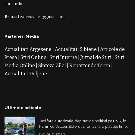
abuzurilor.
E-mail:
voceavalcii@gmail.com
Parteneri Media
Actualitati Argesene
|
Actualitati Sibiene
|
Articole de
Presa
|
Stiri Online
|
Stiri Interne
|
Jurnal de Stiri
|
Stiri
Media Online
|
Sinteza Zilei
|
Reporter de Teren
|
Actualitati Doljene
Rochii Noi
Rochii de Revelion
Rochii
de Banchet
Rochii de Cununie
Magazin de Rochii
Rochii
pe Comanda
Rochii de Seara
Ultimele articole
Taxi fără autorizație, depistat de polițiști pe DN 7, în
Râmnicu Vâlcea. Șoferul a rămas fără plăcuțe timp
de 6 luni
8 august 2026