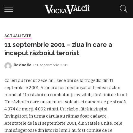
ACTUALITATE
11 septembrie 2001 – ziua în care a
început războiul terorist
Redactia
11 septembrie 2011
Posted
by
Ca ieri au trecut zece ani, zece ani de la tragedia din 11
septembrie 2001. Atunci a fost declanşat al treilea război
mondial. Un război cu combatanţi invizibili, fără linii de front.
Un război în care nu au murit soldaţi, ci oameni de pe stradă.
4.374 de morţi. 4.092 răniţi. Un război fără învinşi şi
învingători, în urma căruia au rămas doar cadavre.
Atentatele de la 11 septembrie 2001, din Statele Unite, cele
mai sângeroase din istoria lumii, au fost comise de 19