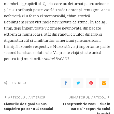
membri ai grupării al-Qaida, care au deturnat patru avioane
şi le-au prăbuşit peste World Trade Center şi Pentagon. Acea
nefericită zi, a fost o zi memorabilă, chiar istorică.
Deplângem şi noi victimele nevinovate de atunci. În acelaşi
timp, deplângem toate victimele nevinovate, din păcate
extrem de numeroase, atât din rândul civililor din Irak şi
Afganistan cât şi a militarilor, americani şi neamericani
trimişi în zonele respective. Nu există vieţi importante şi alte
second hand sau colaterale. Viaţa este viaţă şi este unică
pentru toţi muritorii.
• Andrei BACALU
DISTRIBUIE PE
ARTICOLUL ANTERIOR
URMĂTORUL ARTICOL
Clanurile de ţigani au pus
11 septembrie 2001 – ziua în
stăpânire pe centrul oraşului
care a început războiul
terorist