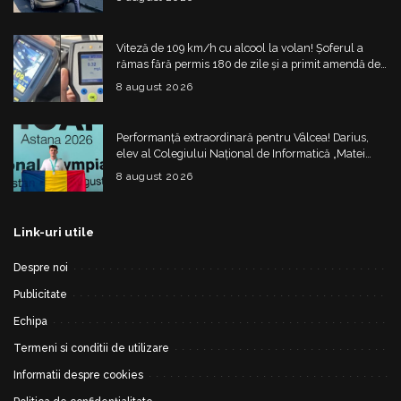
Viteză de 109 km/h cu alcool la volan! Șoferul a
rămas fără permis 180 de zile și a primit amendă de
4.325 de lei
8 august 2026
Performanță extraordinară pentru Vâlcea! Darius,
elev al Colegiului Național de Informatică „Matei
Basarab”, a cucerit argintul la Olimpiada
8 august 2026
Internațională de Inteligență Artificială
Link-uri utile
Despre noi
Publicitate
Echipa
Termeni si conditii de utilizare
Informatii despre cookies