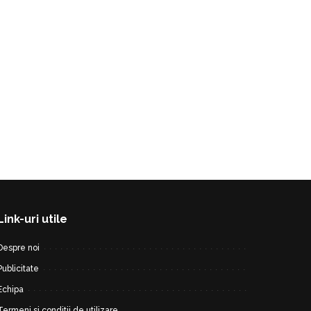
Link-uri utile
Despre noi
Publicitate
Echipa
Termeni si conditii de utilizare