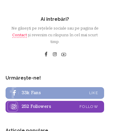
Ai întrebări?
Ne găsești pe rețelele sociale sau pe pagina de
Contact
și revenim cu răspuns în cel mai scurt
timp.
Urmărește-ne!
33k
Fans
LIKE
252
Followers
FOLLOW
Articole populare