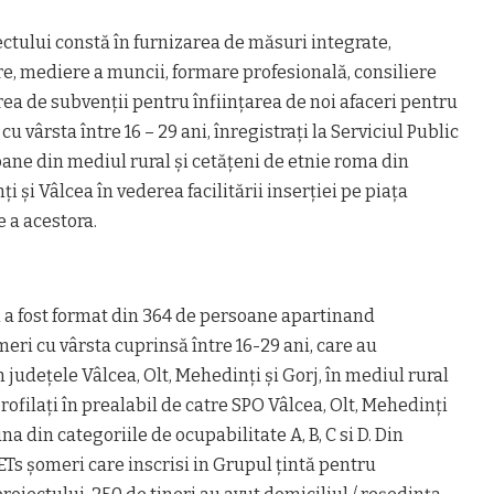
ectului constă în furnizarea de măsuri integrate,
e, mediere a muncii, formare profesională, consiliere
ea de subvenții pentru înființarea de noi afaceri pentru
u vârsta între 16 – 29 ani, înregistrați la Serviciul Public
ane din mediul rural și cetățeni de etnie roma din
i și Vâlcea în vederea facilitării inserției pe piața
e a acestora.
i a fost format din 364 de persoane apartinand
meri cu vârsta cuprinsă între 16-29 ani, care au
 județele Vâlcea, Olt, Mehedinți și Gorj, în mediul rural
profilați în prealabil de catre SPO Vâlcea, Olt, Mehedinți
na din categoriile de ocupabilitate A, B, C si D. Din
ETs șomeri care inscrisi in Grupul țintă pentru