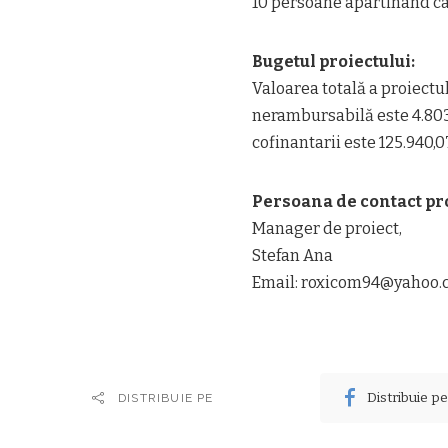
10 persoane apartinand cat
Bugetul proiectului:
Valoarea totală a proiectul
nerambursabilă este 4.803.
cofinantarii este 125.940,07
Persoana de contact pro
Manager de proiect,
Stefan Ana
Email: roxicom94@yahoo
Distribuie p
DISTRIBUIE PE