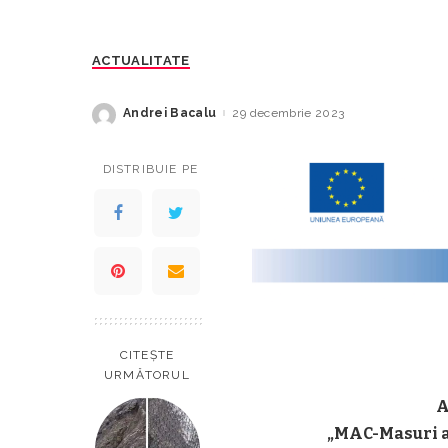
ACTUALITATE
Andrei Bacalu
29 decembrie 2023
Posted
by
DISTRIBUIE PE
CITEȘTE
URMĂTORUL
A
„MAC-Masuri ac