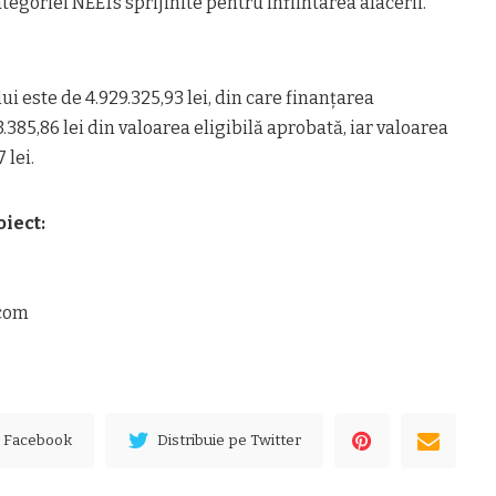
egoriei NEETs sprijinite pentru infiintarea afacerii.
ui este de 4.929.325,93 lei, din care finanţarea
385,86 lei din valoarea eligibilă aprobată, iar valoarea
 lei.
iect:
.com
e Facebook
Distribuie pe Twitter