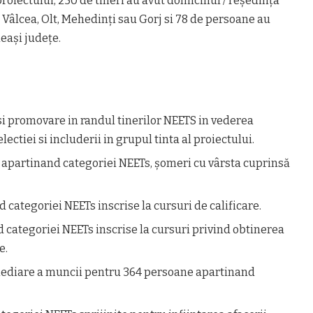
 proiectului, 250 de tineri au avut domiciliul / reședința
e Vâlcea, Olt, Mehedinți sau Gorj si 78 de persoane au
eași județe.
i promovare in randul tinerilor NEETS in vederea
electiei si includerii in grupul tinta al proiectului.
 apartinand categoriei NEETs, șomeri cu vârsta cuprinsă
 categoriei NEETs inscrise la cursuri de calificare.
categoriei NEETs inscrise la cursuri privind obtinerea
e.
mediare a muncii pentru 364 persoane apartinand