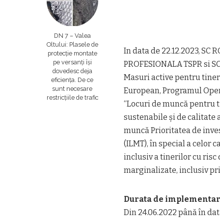
DN 7 – Valea
Oltului: Plasele de
In data de 22.12.2023, SC
protecție montate
pe versanți își
PROFESIONALA TSPR si SC 
dovedesc deja
Masuri active pentru tiner
eficiența. De ce
sunt necesare
European, Programul Operaţ
restricțiile de trafic
“Locuri de muncă pentru ti
sustenabile și de calitate 
muncă Prioritatea de invest
(ILMT), în special a celor
inclusiv a tinerilor cu risc
marginalizate, inclusiv pri
Durata de implementar
Din 24.06.2022 până în data