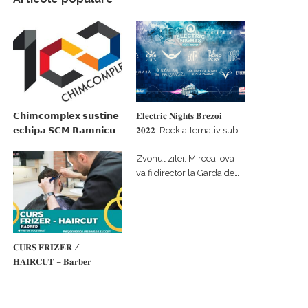
𝗖𝗵𝗶𝗺𝗰𝗼𝗺𝗽𝗹𝗲𝘅 𝘀𝘂𝘀𝘁𝗶𝗻𝗲
𝐄𝐥𝐞𝐜𝐭𝐫𝐢𝐜 𝐍𝐢𝐠𝐡𝐭𝐬 𝐁𝐫𝐞𝐳𝐨𝐢
𝗲𝗰𝗵𝗶𝗽𝗮 𝗦𝗖𝗠 𝗥𝗮𝗺𝗻𝗶𝗰𝘂
𝟐𝟎𝟐𝟐. Rock alternativ sub
𝗩𝗮𝗹𝗰𝗲𝗮 𝗶𝗻 𝗰𝗮𝗹𝗶𝘁𝗮𝘁𝗲 𝗱𝗲
cerul înstelat de la
Zvonul zilei: Mircea Iova
𝗽𝗮𝗿𝘁𝗲𝗻𝗲𝗿 𝗳𝗶𝗻𝗮𝗻𝘁𝗮𝘁𝗼𝗿
#𝐁𝐫𝐞𝐳𝐨𝐢𝐮𝐥𝐋𝐮𝐦𝐢𝐢
va fi director la Garda de
Mediu Vâlcea
𝐂𝐔𝐑𝐒 𝐅𝐑𝐈𝐙𝐄𝐑 /
𝐇𝐀𝐈𝐑𝐂𝐔𝐓 – 𝐁𝐚𝐫𝐛𝐞𝐫