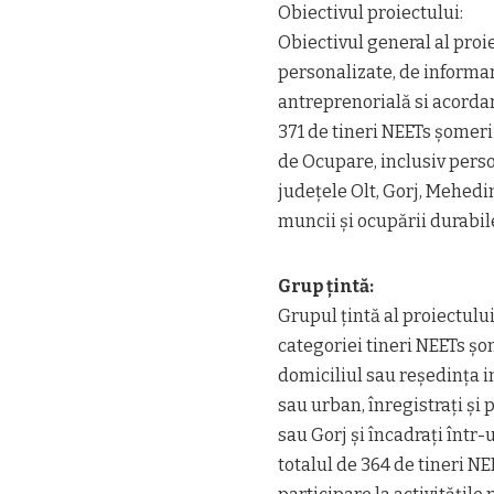
Obiectivul proiectului:
Obiectivul general al proi
personalizate, de informar
antreprenorială si acordar
371 de tineri NEETs șomeri c
de Ocupare, inclusiv perso
județele Olt, Gorj, Mehedinț
muncii și ocupării durabil
Grup țintă:
Grupul țintă al proiectulu
categoriei tineri NEETs șo
domiciliul sau reședința in
sau urban, înregistrați și 
sau Gorj și încadrați într-u
totalul de 364 de tineri NE