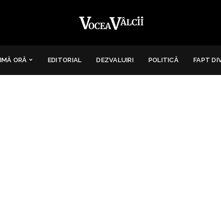
IMĂ ORĂ
EDITORIAL
DEZVALUIRI
POLITICĂ
FAPT DI