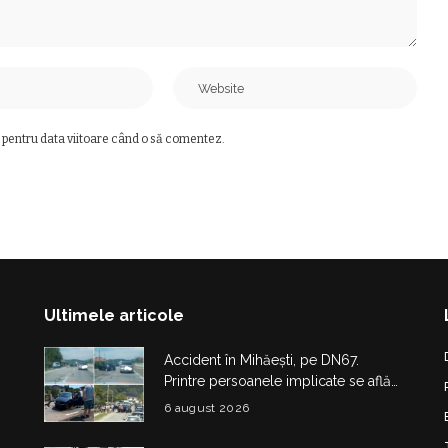
 pentru data viitoare când o să comentez.
Ultimele articole
Accident în Mihăești, pe DN67.
Printre persoanele implicate se află
și doi copii
6 august 2026