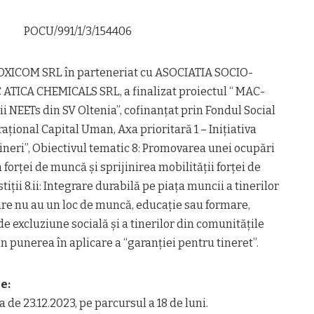
POCU/991/1/3/154406
 ROXICOM SRL în parteneriat cu ASOCIATIA SOCIO-
ATICA CHEMICALS SRL, a finalizat proiectul “ MAC-
ii NEETs din SV Oltenia”, cofinanţat prin Fondul Social
ional Capital Uman, Axa prioritară 1 – Inițiativa
neri”, Obiectivul tematic 8: Promovarea unei ocupări
a forței de muncă și sprijinirea mobilității forței de
iții 8.ii: Integrare durabilă pe piața muncii a tinerilor
 care nu au un loc de muncă, educație sau formare,
 de excluziune socială și a tinerilor din comunitățile
n punerea în aplicare a “garanției pentru tineret”.
e:
 de 23.12.2023, pe parcursul a 18 de luni.