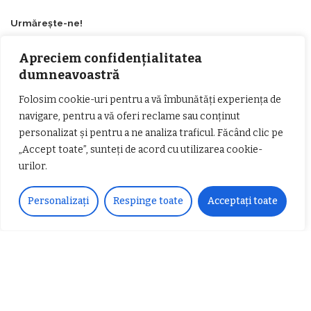
Urmărește-ne!
Apreciem confidențialitatea
33k
Fans
LIKE
dumneavoastră
252
Followers
FOLLOW
Folosim cookie-uri pentru a vă îmbunătăți experiența de
navigare, pentru a vă oferi reclame sau conținut
personalizat și pentru a ne analiza traficul. Făcând clic pe
Articole populare
„Accept toate”, sunteți de acord cu utilizarea cookie-
urilor.
Personalizați
Respinge toate
Acceptați toate
𝗖𝗵𝗶𝗺𝗰𝗼𝗺𝗽𝗹𝗲𝘅 𝘀𝘂𝘀𝘁𝗶𝗻𝗲 𝗲𝗰𝗵𝗶𝗽𝗮
𝐄𝐥𝐞𝐜𝐭𝐫𝐢𝐜 𝐍𝐢𝐠𝐡𝐭𝐬 𝐁𝐫𝐞𝐳𝐨𝐢 𝟐𝟎𝟐𝟐. Rock
𝗦𝗖𝗠 𝗥𝗮𝗺𝗻𝗶𝗰𝘂 𝗩𝗮𝗹𝗰𝗲𝗮 𝗶𝗻
alternativ sub cerul înstelat de la
𝗰𝗮𝗹𝗶𝘁𝗮𝘁𝗲 𝗱𝗲 𝗽𝗮𝗿𝘁𝗲𝗻𝗲𝗿
#𝐁𝐫𝐞𝐳𝐨𝐢𝐮𝐥𝐋𝐮𝐦𝐢𝐢
𝗳𝗶𝗻𝗮𝗻𝘁𝗮𝘁𝗼𝗿