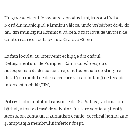
_______
Un grav accident feroviar s-a produs luni, în zona Halta
Nord din municipiul Râmnicu Vâlcea, unde un bărbat de 45 de
ani, din municipiul Râmnicu Vâlcea, a fost lovit de un tren de
călători care circula pe ruta Craiova–Sibiu.
La fața locului au intervenit echipaje din cadrul
Detașamentului de Pompieri Râmnicu Vâlcea, cu o
autospecială de descarcerare, o autospecială de stingere
dotată cu modul de descarcerare și o ambulanță de terapie
intensivă mobilă (TIM).
Potrivit informațiilor transmise de ISU Vâlcea, victima, un
bărbat, a fost extrasă de salvatori în stare semiconștientă.
Acesta prezenta un traumatism cranio-cerebral hemoragic
și amputația membrului inferior drept.