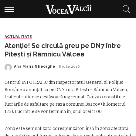
ACTUALITATE
Atenţie! Se circulă greu pe DN7 între
Piteşti şi Râmnicu Vâlcea
Ana Maria Gheorghe
8 iulie 2016
Posted
by
Centrul INFOTRAFIC din Inspectoratul General al Poliţiei
Române a anunţat că pe DN7 ruta Pitești – Râmnicu Vâlcea,
traficul rutier se desfăşoară îngreunat. Cauza o constituie
lucrările de asfaltare pe raza comunei Bascov (kilometrul
125). Lucrările se vor termina în jurul orei 11.00.
Zona este semnalizată corespunzător, însă în zona afectată
de lucrări se pot forma coloane de autovehicule, atunci când