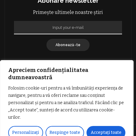
Abonare newsletter
Primește ultimele noastre știri
Abonează-te
Apreciem confidențialitatea
dumneavoastră
Folosim cookie-uri pentru a vă îmbunătăți experiența de
GDPR: POLITICA DE CONFIDENȚIALITATE
navigare, pentru a vă oferi reclame sau conținut
TERMENI SI CONDITII DE UTILIZARE
personalizat și pentru a ne analiza traficul. Făcând clic pe
INFORMATII DESPRE COOKIES
DESPRE NOI
„Accept toate”, sunteți de acord cu utilizarea cookie-
PUBLICITATE
urilor.
© Copyright Vocea Vâlcii | Toate drepturile rezervate | Site creat cu
Personalizați
Respinge toate
Acceptați toate