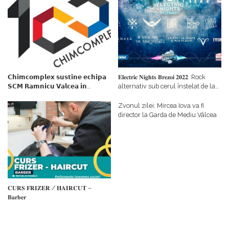
𝗖𝗵𝗶𝗺𝗰𝗼𝗺𝗽𝗹𝗲𝘅 𝘀𝘂𝘀𝘁𝗶𝗻𝗲 𝗲𝗰𝗵𝗶𝗽𝗮
𝐄𝐥𝐞𝐜𝐭𝐫𝐢𝐜 𝐍𝐢𝐠𝐡𝐭𝐬 𝐁𝐫𝐞𝐳𝐨𝐢 𝟐𝟎𝟐𝟐. Rock
𝗦𝗖𝗠 𝗥𝗮𝗺𝗻𝗶𝗰𝘂 𝗩𝗮𝗹𝗰𝗲𝗮 𝗶𝗻
alternativ sub cerul înstelat de la
𝗰𝗮𝗹𝗶𝘁𝗮𝘁𝗲 𝗱𝗲 𝗽𝗮𝗿𝘁𝗲𝗻𝗲𝗿
#𝐁𝐫𝐞𝐳𝐨𝐢𝐮𝐥𝐋𝐮𝐦𝐢𝐢
𝗳𝗶𝗻𝗮𝗻𝘁𝗮𝘁𝗼𝗿
Zvonul zilei: Mircea Iova va fi
director la Garda de Mediu Vâlcea
𝐂𝐔𝐑𝐒 𝐅𝐑𝐈𝐙𝐄𝐑 / 𝐇𝐀𝐈𝐑𝐂𝐔𝐓 –
𝐁𝐚𝐫𝐛𝐞𝐫