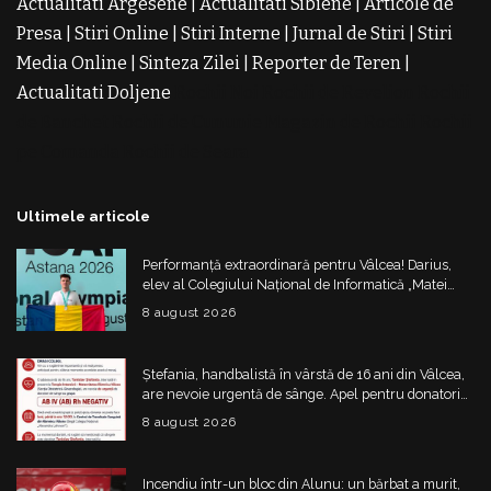
Actualitati Argesene
|
Actualitati Sibiene
|
Articole de
Presa
|
Stiri Online
|
Stiri Interne
|
Jurnal de Stiri
|
Stiri
Media Online
|
Sinteza Zilei
|
Reporter de Teren
|
Actualitati Doljene
Rochii Noi
Rochii de Revelion
Rochii
de Banchet
Rochii de Cununie
Magazin de Rochii
Rochii
pe Comanda
Rochii de Seara
Ultimele articole
Performanță extraordinară pentru Vâlcea! Darius,
elev al Colegiului Național de Informatică „Matei
Basarab”, a cucerit argintul la Olimpiada
8 august 2026
Internațională de Inteligență Artificială
Ștefania, handbalistă în vârstă de 16 ani din Vâlcea,
are nevoie urgentă de sânge. Apel pentru donatori
cu grupa AB IV negativ
8 august 2026
Incendiu într-un bloc din Alunu: un bărbat a murit,