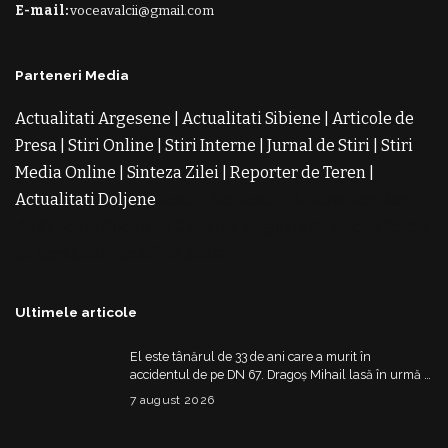
E-mail:
voceavalcii@gmail.com
Parteneri Media
Actualitati Argesene
|
Actualitati Sibiene
|
Articole de
Presa
|
Stiri Online
|
Stiri Interne
|
Jurnal de Stiri
|
Stiri
Media Online
|
Sinteza Zilei
|
Reporter de Teren
|
Actualitati Doljene
Rochii Noi
Rochii de Revelion
Rochii
de Banchet
Rochii de Cununie
Magazin de Rochii
Rochii
pe Comanda
Rochii de Seara
Ultimele articole
El este tânărul de 33 de ani care a murit în
accidentul de pe DN 67. Dragoș Mihail lasă în urmă o
fetiță
7 august 2026