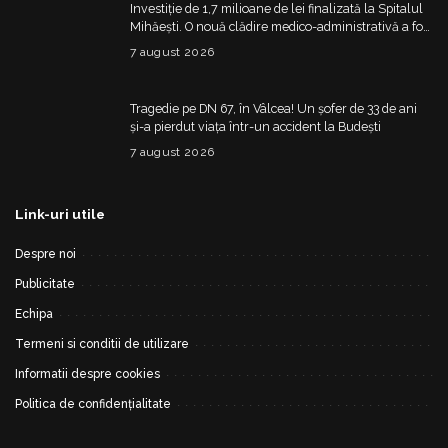
Investiție de 1,7 milioane de lei finalizată la Spitalul
Mihăești. O nouă clădire medico-administrativă a fost
construită
7 august 2026
Tragedie pe DN 67, în Vâlcea! Un șofer de 33 de ani
și-a pierdut viața într-un accident la Budești
7 august 2026
Link-uri utile
Despre noi
Publicitate
Echipa
Termeni si conditii de utilizare
Informatii despre cookies
Politica de confidențialitate