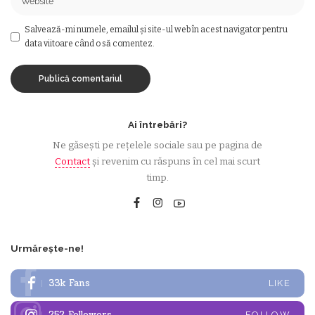
Salvează-mi numele, emailul și site-ul web în acest navigator pentru
data viitoare când o să comentez.
Ai întrebări?
Ne găsești pe rețelele sociale sau pe pagina de
Contact
și revenim cu răspuns în cel mai scurt
timp.
Urmărește-ne!
33k
Fans
LIKE
FOLLOW