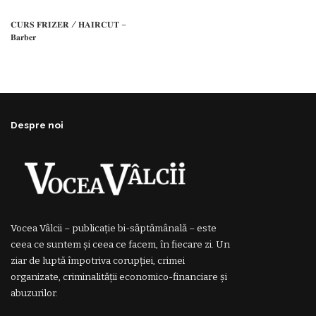
𝐂𝐔𝐑𝐒 𝐅𝐑𝐈𝐙𝐄𝐑 / 𝐇𝐀𝐈𝐑𝐂𝐔𝐓 –
𝐁𝐚𝐫𝐛𝐞𝐫
Despre noi
Vocea Vâlcii – publicație bi-săptămânală – este
ceea ce suntem și ceea ce facem, în fiecare zi. Un
ziar de luptă împotriva corupției, crimei
organizate, criminalității economico-financiare și
abuzurilor.