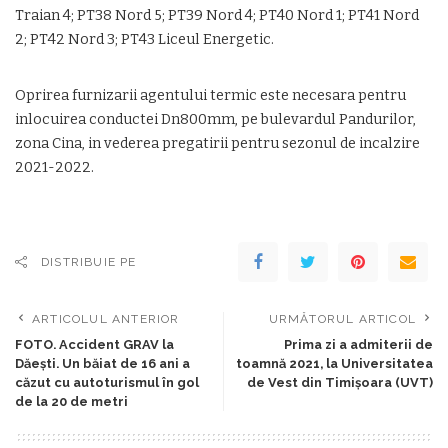
Traian 4; PT38 Nord 5; PT39 Nord 4; PT40 Nord 1; PT41 Nord
2; PT42 Nord 3; PT43 Liceul Energetic.
Oprirea furnizarii agentului termic este necesara pentru
inlocuirea conductei Dn800mm, pe bulevardul Pandurilor,
zona Cina, in vederea pregatirii pentru sezonul de incalzire
2021-2022.
DISTRIBUIE PE
ARTICOLUL ANTERIOR
URMĂTORUL ARTICOL
FOTO. Accident GRAV la
Prima zi a admiterii de
Dăești. Un băiat de 16 ani a
toamnă 2021, la Universitatea
căzut cu autoturismul în gol
de Vest din Timișoara (UVT)
de la 20 de metri