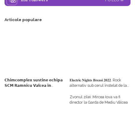
252
Followers
Articole populare
𝗖𝗵𝗶𝗺𝗰𝗼𝗺𝗽𝗹𝗲𝘅 𝘀𝘂𝘀𝘁𝗶𝗻𝗲 𝗲𝗰𝗵𝗶𝗽𝗮
𝐄𝐥𝐞𝐜𝐭𝐫𝐢𝐜 𝐍𝐢𝐠𝐡𝐭𝐬 𝐁𝐫𝐞𝐳𝐨𝐢 𝟐𝟎𝟐𝟐. Rock
𝗦𝗖𝗠 𝗥𝗮𝗺𝗻𝗶𝗰𝘂 𝗩𝗮𝗹𝗰𝗲𝗮 𝗶𝗻
alternativ sub cerul înstelat de la
𝗰𝗮𝗹𝗶𝘁𝗮𝘁𝗲 𝗱𝗲 𝗽𝗮𝗿𝘁𝗲𝗻𝗲𝗿
#𝐁𝐫𝐞𝐳𝐨𝐢𝐮𝐥𝐋𝐮𝐦𝐢𝐢
𝗳𝗶𝗻𝗮𝗻𝘁𝗮𝘁𝗼𝗿
Zvonul zilei: Mircea Iova va fi
director la Garda de Mediu Vâlcea