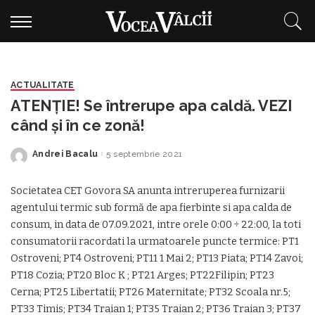
ACTUALITATE
ATENȚIE! Se întrerupe apa caldă. VEZI
când și în ce zonă!
Andrei Bacalu
5 septembrie 2021
Posted
by
Societatea CET Govora SA anunta intreruperea furnizarii
agentului termic sub formă de apa fierbinte si apa calda de
consum, in data de 07.09.2021, intre orele 0:00 ÷ 22:00, la toti
consumatorii racordati la urmatoarele puncte termice: PT1
Ostroveni; PT4 Ostroveni; PT11 1 Mai 2; PT13 Piata; PT14 Zavoi;
PT18 Cozia; PT20 Bloc K ; PT21 Arges; PT22Filipin; PT23
Cerna; PT25 Libertatii; PT26 Maternitate; PT32 Scoala nr.5;
PT33 Timis; PT34 Traian 1; PT35 Traian 2; PT36 Traian 3; PT37