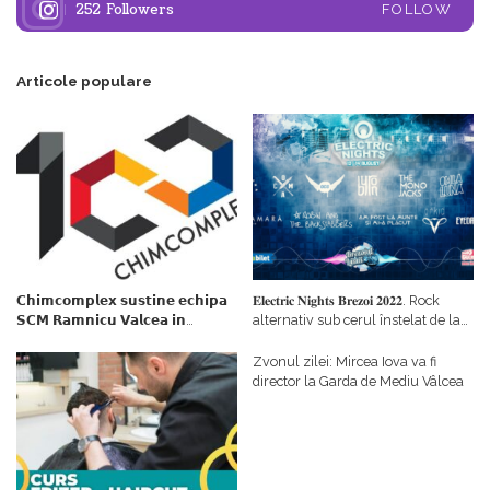
252
Followers
FOLLOW
Articole populare
𝗖𝗵𝗶𝗺𝗰𝗼𝗺𝗽𝗹𝗲𝘅 𝘀𝘂𝘀𝘁𝗶𝗻𝗲 𝗲𝗰𝗵𝗶𝗽𝗮
𝐄𝐥𝐞𝐜𝐭𝐫𝐢𝐜 𝐍𝐢𝐠𝐡𝐭𝐬 𝐁𝐫𝐞𝐳𝐨𝐢 𝟐𝟎𝟐𝟐. Rock
𝗦𝗖𝗠 𝗥𝗮𝗺𝗻𝗶𝗰𝘂 𝗩𝗮𝗹𝗰𝗲𝗮 𝗶𝗻
alternativ sub cerul înstelat de la
𝗰𝗮𝗹𝗶𝘁𝗮𝘁𝗲 𝗱𝗲 𝗽𝗮𝗿𝘁𝗲𝗻𝗲𝗿
#𝐁𝐫𝐞𝐳𝐨𝐢𝐮𝐥𝐋𝐮𝐦𝐢𝐢
𝗳𝗶𝗻𝗮𝗻𝘁𝗮𝘁𝗼𝗿
Zvonul zilei: Mircea Iova va fi
director la Garda de Mediu Vâlcea