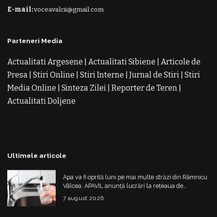
E-mail:
voceavalcii@gmail.com
Parteneri Media
Actualitati Argesene
|
Actualitati Sibiene
|
Articole de
Presa
|
Stiri Online
|
Stiri Interne
|
Jurnal de Stiri
|
Stiri
Media Online
|
Sinteza Zilei
|
Reporter de Teren
|
Actualitati Doljene
Rochii Noi
Rochii de Revelion
Rochii
de Banchet
Rochii de Cununie
Magazin de Rochii
Rochii
pe Comanda
Rochii de Seara
Ultimele articole
Apa va fi oprită luni pe mai multe străzi din Râmnicu
Vâlcea. APAVIL anunță lucrări la rețeaua de
alimentare
7 august 2026