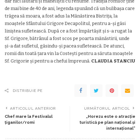
dar nici lăutarii şi maneliştii cu renume. Tradiţia romilor ţine
de mai bine de 40 de ani, legenda spunând că un bulibaşa care
trăgea să moara, a fost adus la Mănăstirea Bistriţa, la
moaştele Sfântului Grigore Decapolitul, pentru a-şi găsi
liniştea sufletească. După ce a fost împărtăşit şi s-a rugat la
Sf. Grigore, bătrânul a fost scos pe poarta mănăstirii, unde
şi-a dat sufletul, găsindu-şi pacea sufletească. De atunci,
romii din toată ţara vin la Costeşti pentru a săruta moaştele
Sf. Grigorie şi pentru a chefui împreună.
CLAUDIA STANCIU
DISTRIBUIE PE
ARTICOLUL ANTERIOR
URMĂTORUL ARTICOL
Chef mare la Festivalul
„Horezu este o atracţie
țiganilor/romi
turistică pe plan naţional şi
internaţional”