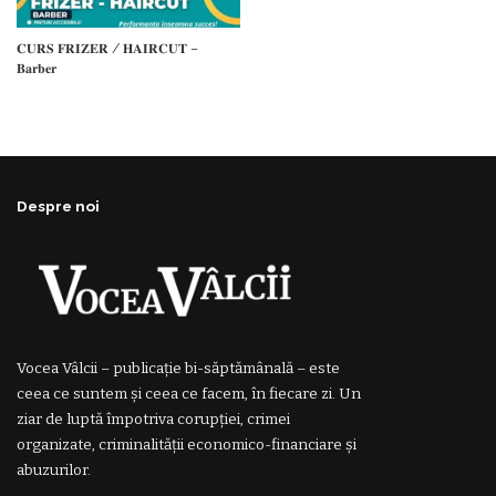
𝐂𝐔𝐑𝐒 𝐅𝐑𝐈𝐙𝐄𝐑 / 𝐇𝐀𝐈𝐑𝐂𝐔𝐓 –
𝐁𝐚𝐫𝐛𝐞𝐫
Despre noi
Vocea Vâlcii – publicație bi-săptămânală – este
ceea ce suntem și ceea ce facem, în fiecare zi. Un
ziar de luptă împotriva corupției, crimei
organizate, criminalității economico-financiare și
abuzurilor.