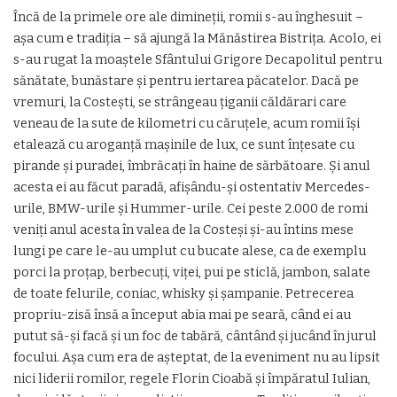
Încă de la primele ore ale dimineţii, romii s-au înghesuit –
aşa cum e tradiţia – să ajungă la Mănăstirea Bistriţa. Acolo, ei
s-au rugat la moaştele Sfântului Grigore Decapolitul pentru
sănătate, bunăstare şi pentru iertarea păcatelor. Dacă pe
vremuri, la Costeşti, se strângeau ţiganii căldărari care
veneau de la sute de kilometri cu căruţele, acum romii îşi
etalează cu aroganţă maşinile de lux, ce sunt înţesate cu
pirande şi puradei, îmbrăcaţi în haine de sărbătoare. Şi anul
acesta ei au făcut paradă, afişându-şi ostentativ Mercedes-
urile, BMW-urile şi Hummer-urile. Cei peste 2.000 de romi
veniţi anul acesta în valea de la Costeşi şi-au întins mese
lungi pe care le-au umplut cu bucate alese, ca de exemplu
porci la proţap, berbecuţi, viţei, pui pe sticlă, jambon, salate
de toate felurile, coniac, whisky şi şampanie. Petrecerea
propriu-zisă însă a început abia mai pe seară, când ei au
putut să-şi facă şi un foc de tabără, cântând şi jucând în jurul
focului. Aşa cum era de aşteptat, de la eveniment nu au lipsit
nici liderii romilor, regele Florin Cioabă şi împăratul Iulian,