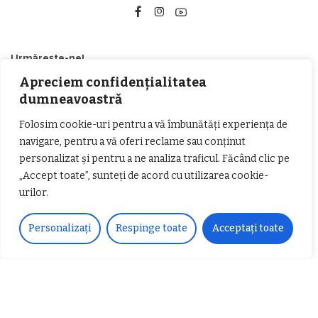
Urmărește-ne!
Apreciem confidențialitatea
33k
Fans
LIKE
dumneavoastră
Folosim cookie-uri pentru a vă îmbunătăți experiența de
252
Followers
FOLLOW
navigare, pentru a vă oferi reclame sau conținut
personalizat și pentru a ne analiza traficul. Făcând clic pe
Articole populare
„Accept toate”, sunteți de acord cu utilizarea cookie-
urilor.
Personalizați
Respinge toate
Acceptați toate
𝗖𝗵𝗶𝗺𝗰𝗼𝗺𝗽𝗹𝗲𝘅 𝘀𝘂𝘀𝘁𝗶𝗻𝗲 𝗲𝗰𝗵𝗶𝗽𝗮
𝐄𝐥𝐞𝐜𝐭𝐫𝐢𝐜 𝐍𝐢𝐠𝐡𝐭𝐬 𝐁𝐫𝐞𝐳𝐨𝐢 𝟐𝟎𝟐𝟐. Rock