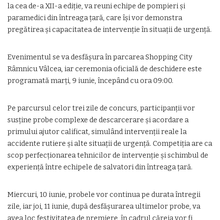
la cea de-a XII-a ediție, va reuni echipe de pompieri și
paramedici din întreaga țară, care își vor demonstra
pregătirea și capacitatea de intervenție în situații de urgență.
Evenimentul se va desfășura în parcarea Shopping City
Râmnicu Vâlcea, iar ceremonia oficială de deschidere este
programată marți, 9 iunie, începând cu ora 09:00.
Pe parcursul celor trei zile de concurs, participanții vor
susține probe complexe de descarcerare și acordare a
primului ajutor calificat, simulând intervenții reale la
accidente rutiere și alte situații de urgență. Competiția are ca
scop perfecționarea tehnicilor de intervenție și schimbul de
experiență între echipele de salvatori din întreaga țară.
Miercuri, 10 iunie, probele vor continua pe durata întregii
zile, iar joi, 11 iunie, după desfășurarea ultimelor probe, va
avea loc festivitatea de premiere, în cadrul căreia vor fi