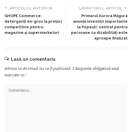
ARTICOLUL ANTERIOR
URMĂTORUL ARTICOL
GHOPE Commerce:
Primarul Aurora Măgura
detergenți en-gros la prețuri
anunță investiții importante
competitive pentru
la Popești: centrul pentru
magazine și supermarketuri
persoane cu dizabilități este
aproape finalizat
Lasă un comentariu
Adresa ta de email nu va fi publicată.
Câmpurile obligatorii sunt
marcate cu
*