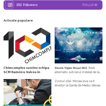
252
Followers
FOLLOW
Articole populare
𝗖𝗵𝗶𝗺𝗰𝗼𝗺𝗽𝗹𝗲𝘅 𝘀𝘂𝘀𝘁𝗶𝗻𝗲 𝗲𝗰𝗵𝗶𝗽𝗮
𝐄𝐥𝐞𝐜𝐭𝐫𝐢𝐜 𝐍𝐢𝐠𝐡𝐭𝐬 𝐁𝐫𝐞𝐳𝐨𝐢 𝟐𝟎𝟐𝟐. Rock
𝗦𝗖𝗠 𝗥𝗮𝗺𝗻𝗶𝗰𝘂 𝗩𝗮𝗹𝗰𝗲𝗮 𝗶𝗻
alternativ sub cerul înstelat de la
𝗰𝗮𝗹𝗶𝘁𝗮𝘁𝗲 𝗱𝗲 𝗽𝗮𝗿𝘁𝗲𝗻𝗲𝗿
#𝐁𝐫𝐞𝐳𝐨𝐢𝐮𝐥𝐋𝐮𝐦𝐢𝐢
𝗳𝗶𝗻𝗮𝗻𝘁𝗮𝘁𝗼𝗿
Zvonul zilei: Mircea Iova va fi
director la Garda de Mediu Vâlcea