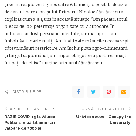
și se îndreaptă vertiginos către 6 la mie și o posibilă decizie
de carantinare a orașului. Primarul Nicolae Sărdărescu a
explicat cum s-a ajuns în această situație. ”Din păcate, totul
pleacă de la 2 pelerinaje organizate cu 2 autocare. În
autocare au fost persoane infectate, iar mai apoi s-au
îmbolnăvit foarte mulți. Am luat toate măsurile necesare și
câteva măsuri restrictive. Am închis piața agro-alimentară
și târgul săptămânal, am impus obligatoriu purtarea măștii
în spații deschise”, susține primarul Sărdărescu.
DISTRIBUIE PE
ARTICOLUL ANTERIOR
URMĂTORUL ARTICOL
RAZIE COVID-19 la Vâlcea:
Univibes 2021 – Occupy the
Poliția a împărțit amenzi în
University!
valoare de 3000 lei