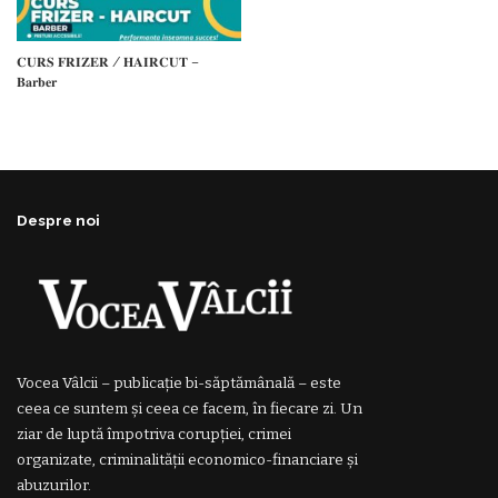
𝐂𝐔𝐑𝐒 𝐅𝐑𝐈𝐙𝐄𝐑 / 𝐇𝐀𝐈𝐑𝐂𝐔𝐓 –
𝐁𝐚𝐫𝐛𝐞𝐫
Despre noi
Vocea Vâlcii – publicație bi-săptămânală – este
ceea ce suntem și ceea ce facem, în fiecare zi. Un
ziar de luptă împotriva corupției, crimei
organizate, criminalității economico-financiare și
abuzurilor.