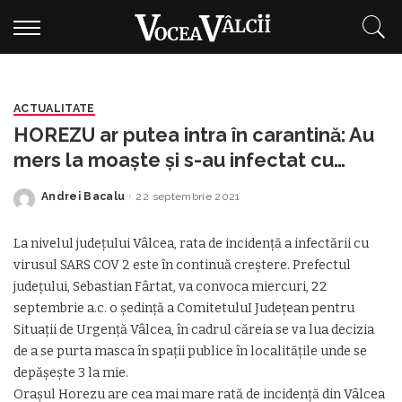
ACTUALITATE
HOREZU ar putea intra în carantină: Au
mers la moaște și s-au infectat cu
COVID-19!
Andrei Bacalu
22 septembrie 2021
Posted
by
La nivelul județului Vâlcea, rata de incidență a infectării cu
virusul SARS COV 2 este în continuă creștere. Prefectul
județului, Sebastian Fârtat, va convoca miercuri, 22
septembrie a.c. o ședință a ComitetuluI Județean pentru
Situații de Urgență Vâlcea, în cadrul căreia se va lua decizia
de a se purta masca în spații publice în localitățile unde se
depășește 3 la mie.
Orașul Horezu are cea mai mare rată de incidență din Vâlcea