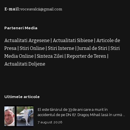
E-mail:
voceavalcii@gmail.com
Parteneri Media
Actualitati Argesene
|
Actualitati Sibiene
|
Articole de
Presa
|
Stiri Online
|
Stiri Interne
|
Jurnal de Stiri
|
Stiri
Media Online
|
Sinteza Zilei
|
Reporter de Teren
|
Actualitati Doljene
Rochii Noi
Rochii de Revelion
Rochii
de Banchet
Rochii de Cununie
Magazin de Rochii
Rochii
pe Comanda
Rochii de Seara
Ultimele articole
El este tânărul de 33 de ani care a murit în
accidentul de pe DN 67. Dragoș Mihail lasă în urmă o
fetiță
7 august 2026