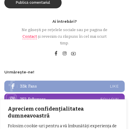
Ai întrebări?
Ne găsești pe rețelele sociale sau pe pagina de
Contact
și revenim cu răspuns în cel mai scurt
timp.
Urmărește-ne!
33k
Fans
LIKE
252
Followers
FOLLOW
Apreciem confidențialitatea
dumneavoastră
Articole populare
Folosim cookie-uri pentru a vă îmbunătăți experiența de