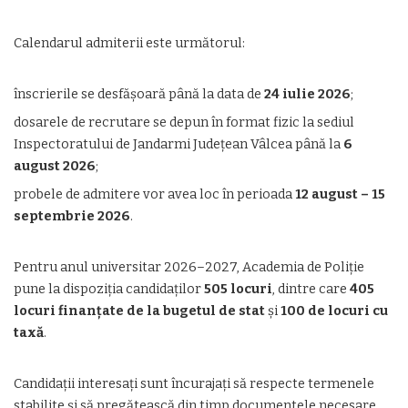
Calendarul admiterii este următorul:
înscrierile se desfășoară până la data de
24 iulie 2026
;
dosarele de recrutare se depun în format fizic la sediul
Inspectoratului de Jandarmi Județean Vâlcea până la
6
august 2026
;
probele de admitere vor avea loc în perioada
12 august – 15
septembrie 2026
.
Pentru anul universitar 2026–2027, Academia de Poliție
pune la dispoziția candidaților
505 locuri
, dintre care
405
locuri finanțate de la bugetul de stat
și
100 de locuri cu
taxă
.
Candidații interesați sunt încurajați să respecte termenele
stabilite și să pregătească din timp documentele necesare