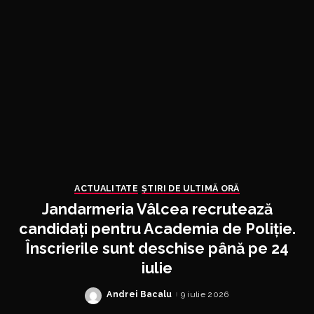
ACTUALITATE
ȘTIRI DE ULTIMĂ ORĂ
Jandarmeria Vâlcea recrutează
candidați pentru Academia de Poliție.
Înscrierile sunt deschise până pe 24
iulie
Andrei Bacalu
9 iulie 2026
Posted
by