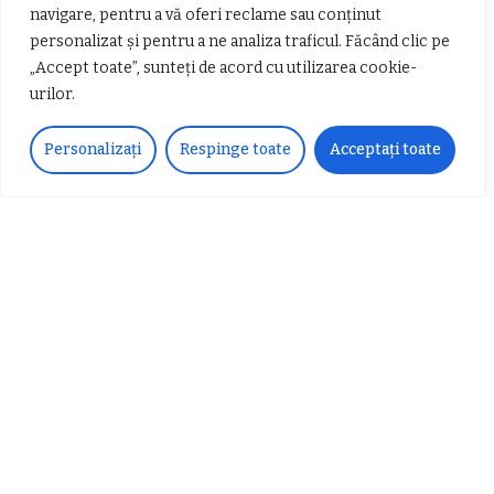
navigare, pentru a vă oferi reclame sau conținut
personalizat și pentru a ne analiza traficul. Făcând clic pe
„Accept toate”, sunteți de acord cu utilizarea cookie-
urilor.
Personalizați
Respinge toate
Acceptați toate
𝗖𝗵𝗶𝗺𝗰𝗼𝗺𝗽𝗹𝗲𝘅 𝘀𝘂𝘀𝘁𝗶𝗻𝗲 𝗲𝗰𝗵𝗶𝗽𝗮
𝐄𝐥𝐞𝐜𝐭𝐫𝐢𝐜 𝐍𝐢𝐠𝐡𝐭𝐬 𝐁𝐫𝐞𝐳𝐨𝐢 𝟐𝟎𝟐𝟐. Rock
𝗦𝗖𝗠 𝗥𝗮𝗺𝗻𝗶𝗰𝘂 𝗩𝗮𝗹𝗰𝗲𝗮 𝗶𝗻
alternativ sub cerul înstelat de la
𝗰𝗮𝗹𝗶𝘁𝗮𝘁𝗲 𝗱𝗲 𝗽𝗮𝗿𝘁𝗲𝗻𝗲𝗿
#𝐁𝐫𝐞𝐳𝐨𝐢𝐮𝐥𝐋𝐮𝐦𝐢𝐢
𝗳𝗶𝗻𝗮𝗻𝘁𝗮𝘁𝗼𝗿
Zvonul zilei: Mircea Iova va fi
director la Garda de Mediu Vâlcea
𝐂𝐔𝐑𝐒 𝐅𝐑𝐈𝐙𝐄𝐑 / 𝐇𝐀𝐈𝐑𝐂𝐔𝐓 –
𝐁𝐚𝐫𝐛𝐞𝐫