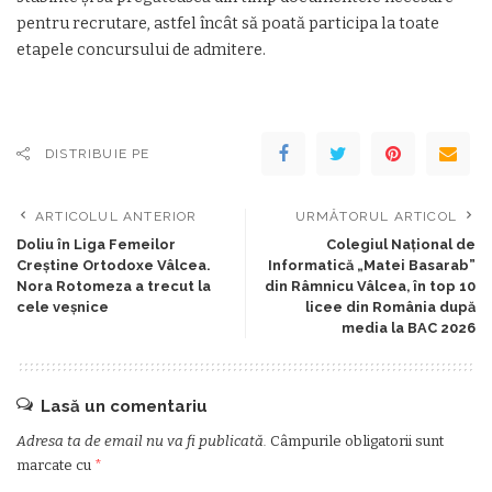
pentru recrutare, astfel încât să poată participa la toate
etapele concursului de admitere.
DISTRIBUIE PE
ARTICOLUL ANTERIOR
URMĂTORUL ARTICOL
Doliu în Liga Femeilor
Colegiul Național de
Creștine Ortodoxe Vâlcea.
Informatică „Matei Basarab”
Nora Rotomeza a trecut la
din Râmnicu Vâlcea, în top 10
cele veșnice
licee din România după
media la BAC 2026
Lasă un comentariu
Adresa ta de email nu va fi publicată.
Câmpurile obligatorii sunt
marcate cu
*