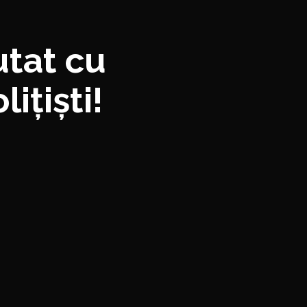
tat cu
ițiști!