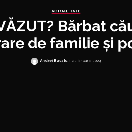
ACTUALITATE
 VĂZUT? Bărbat cău
are de familie și pol
Andrei Bacalu
22 ianuarie 2024
Posted
by