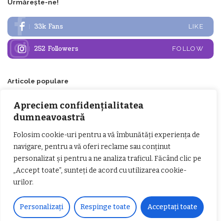
Urmărește-ne!
33k
Fans
LIKE
252
Followers
FOLLOW
Articole populare
Apreciem confidențialitatea
dumneavoastră
Folosim cookie-uri pentru a vă îmbunătăți experiența de
navigare, pentru a vă oferi reclame sau conținut
personalizat și pentru a ne analiza traficul. Făcând clic pe
„Accept toate”, sunteți de acord cu utilizarea cookie-
𝗖𝗵𝗶𝗺𝗰𝗼𝗺𝗽𝗹𝗲𝘅 𝘀𝘂𝘀𝘁𝗶𝗻𝗲 𝗲𝗰𝗵𝗶𝗽𝗮
𝐄𝐥𝐞𝐜𝐭𝐫𝐢𝐜 𝐍𝐢𝐠𝐡𝐭𝐬 𝐁𝐫𝐞𝐳𝐨𝐢 𝟐𝟎𝟐𝟐. Rock
urilor.
𝗦𝗖𝗠 𝗥𝗮𝗺𝗻𝗶𝗰𝘂 𝗩𝗮𝗹𝗰𝗲𝗮 𝗶𝗻
alternativ sub cerul înstelat de la
𝗰𝗮𝗹𝗶𝘁𝗮𝘁𝗲 𝗱𝗲 𝗽𝗮𝗿𝘁𝗲𝗻𝗲𝗿
#𝐁𝐫𝐞𝐳𝐨𝐢𝐮𝐥𝐋𝐮𝐦𝐢𝐢
𝗳𝗶𝗻𝗮𝗻𝘁𝗮𝘁𝗼𝗿
Personalizați
Respinge toate
Acceptați toate
Zvonul zilei: Mircea Iova va fi
director la Garda de Mediu Vâlcea