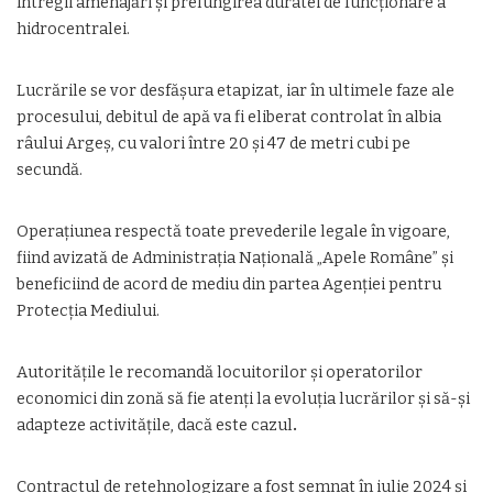
întregii amenajări și prelungirea duratei de funcționare a
hidrocentralei.
Lucrările se vor desfășura etapizat, iar în ultimele faze ale
procesului, debitul de apă va fi eliberat controlat în albia
râului Argeș, cu valori între 20 și 47 de metri cubi pe
secundă.
Operațiunea respectă toate prevederile legale în vigoare,
fiind avizată de Administrația Națională „Apele Române” și
beneficiind de acord de mediu din partea Agenției pentru
Protecția Mediului.
Autoritățile le recomandă locuitorilor și operatorilor
economici din zonă să fie atenți la evoluția lucrărilor și să-și
adapteze activitățile, dacă este cazul
.
Contractul de retehnologizare a fost semnat în iulie 2024 și