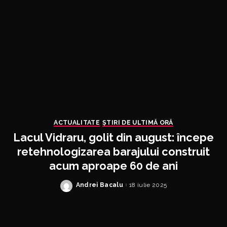
ACTUALITATE
ȘTIRI DE ULTIMĂ ORĂ
Lacul Vidraru, golit din august: începe
retehnologizarea barajului construit
acum aproape 60 de ani
Andrei Bacalu
18 iulie 2025
Posted
by