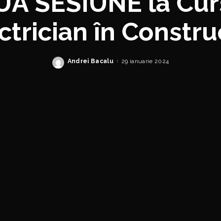
Ă SESIUNE la Cur
ctrician în Construc
Andrei Bacalu
29 ianuarie 2024
Posted
by