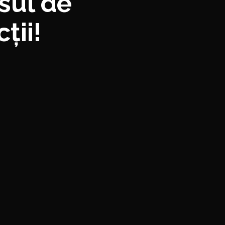
sul de
ții!