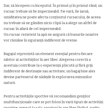
Dar, să începem cu începutul. În primul și în primul rând, un
rucsac trebuie să fie impermeabil. Fie vară, fie iarnă,
umiditatea ne poate afecta conținutul rucsacului, de aceea
nu trebuie să ne gândim nicio clipă la a alege un altfel de
rucsac în afară de cel impermeabil.
Un rucsac rezistent la apă ne asigură că bunurile noastre
vor rămâne în siguranță indiferent de vreme.
Bagajul reprezintă un element esențial pentru fiecare
iubitor al activităților în aer liber. Alegerea corectă a
acestuia contribuie la o experiență plăcută și fără griji.
Indiferent de destinație sau activitate, un bagaj bine ales
devine partenerul de nădejde în explorarea minunilor
naturii.
Pentru activitățile sportive vă recomandăm genților
multifuncționale care se pot folosi în varii tipuri de activități
sportive: mersul la sala, sporturi în are liber (fotbal, rugby,