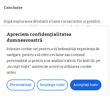
Concluzie
După explorarea detaliată a lumii rucsacurilor și genților
destinate activităților sportive sau ieșirilor în aer liber,
putem trage câteva concluzii esențiale.
Apreciem confidențialitatea
dumneavoastră
Acestea nu sunt doar accesorii, ci parteneri esențiali în
Folosim cookie-uri pentru a vă îmbunătăți experiența de
aventurile noastre, iar alegerea potrivită ne poate duce la
navigare, pentru a vă oferi reclame sau conținut
experiență reușită.
personalizat și pentru a ne analiza traficul. Făcând clic pe
„Accept toate”, sunteți de acord cu utilizarea cookie-
Alegerea materialului potrivit pentru rucsacul sau geanta
urilor.
ta este fundamentală. Nailonul oferă durabilitate în condiții
dificile, poliesterul aduce ușurință și rezistență, în timp ce
Personalizați
Respinge toate
Acceptați toate
bumbacul poate oferi confort în medii mai relaxate. Asigură-
te că materialul se potrivește cu nevoile specifice ale
aventurilor tale.