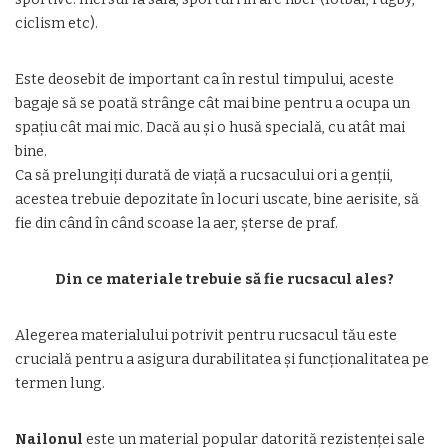
ciclism etc).
Este deosebit de important ca în restul timpului, aceste
bagaje să se poată strânge cât mai bine pentru a ocupa un
spațiu cât mai mic. Dacă au și o husă specială, cu atât mai
bine.
Ca să prelungiți durată de viață a rucsacului ori a genții,
acestea trebuie depozitate în locuri uscate, bine aerisite, să
fie din când în când scoase la aer, șterse de praf.
Din ce materiale trebuie să fie rucsacul ales?
Alegerea materialului potrivit pentru rucsacul tău este
crucială pentru a asigura durabilitatea și funcționalitatea pe
termen lung.
Nailonul
este un material popular datorită rezistenței sale