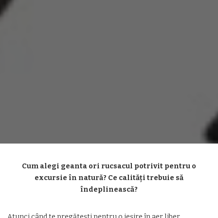
Cum alegi geanta ori rucsacul potrivit pentru o
excursie în natură? Ce calități trebuie să
îndeplinească?
Atunci când te pregătești pentru o ieșire în aer liber,