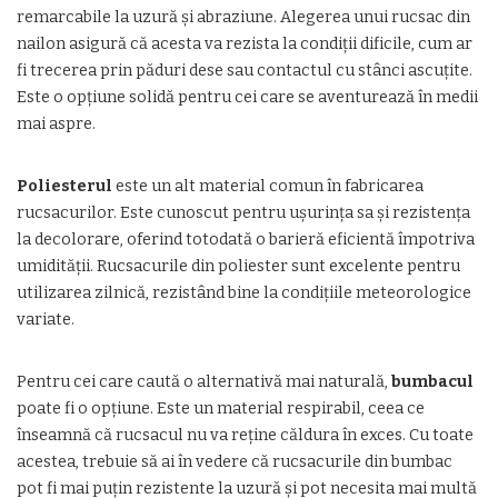
remarcabile la uzură și abraziune. Alegerea unui rucsac din
nailon asigură că acesta va rezista la condiții dificile, cum ar
fi trecerea prin păduri dese sau contactul cu stânci ascuțite.
Este o opțiune solidă pentru cei care se aventurează în medii
mai aspre.
Poliesterul
este un alt material comun în fabricarea
rucsacurilor. Este cunoscut pentru ușurința sa și rezistența
la decolorare, oferind totodată o barieră eficientă împotriva
umidității. Rucsacurile din poliester sunt excelente pentru
utilizarea zilnică, rezistând bine la condițiile meteorologice
variate.
Pentru cei care caută o alternativă mai naturală,
bumbacul
poate fi o opțiune. Este un material respirabil, ceea ce
înseamnă că rucsacul nu va reține căldura în exces. Cu toate
acestea, trebuie să ai în vedere că rucsacurile din bumbac
pot fi mai puțin rezistente la uzură și pot necesita mai multă