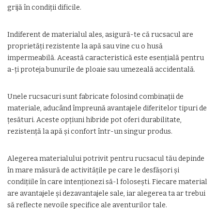
grijă în condiții dificile.
Indiferent de materialul ales, asigură-te că rucsacul are
proprietăți rezistente la apă sau vine cu o husă
impermeabilă. Această caracteristică este esențială pentru
a-ți proteja bunurile de ploaie sau umezeală accidentală.
Unele rucsacuri sunt fabricate folosind combinații de
materiale, aducând împreună avantajele diferitelor tipuri de
țesături. Aceste opțiuni hibride pot oferi durabilitate,
rezistență la apă și confort într-un singur produs.
Alegerea materialului potrivit pentru rucsacul tău depinde
în mare măsură de activitățile pe care le desfășori și
condițiile în care intenționezi să-l folosești. Fiecare material
are avantajele și dezavantajele sale, iar alegerea ta ar trebui
să reflecte nevoile specifice ale aventurilor tale.