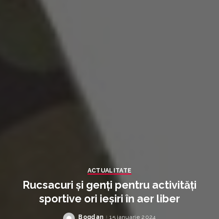
ACTUALITATE
Rucsacuri și genți pentru activități
sportive ori ieșiri în aer liber
Bogdan
15 ianuarie 2024