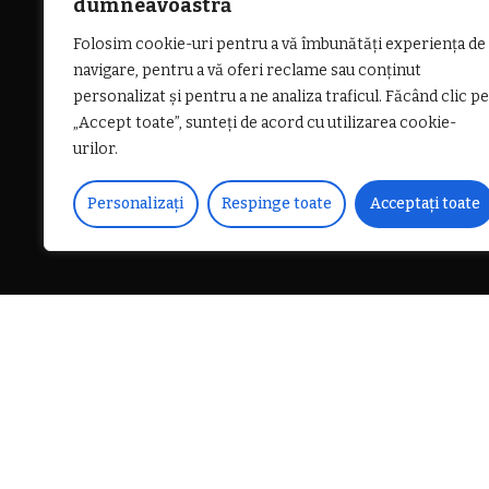
dumneavoastră
Folosim cookie-uri pentru a vă îmbunătăți experiența de
navigare, pentru a vă oferi reclame sau conținut
personalizat și pentru a ne analiza traficul. Făcând clic pe
„Accept toate”, sunteți de acord cu utilizarea cookie-
urilor.
Personalizați
Respinge toate
Acceptați toate
DISTRIBUIE PE
La data de 21 octombrie a c.,
la faptul că, într-o pădure 
arbore, fiind prins sub ace
La fața locului s-au deplas