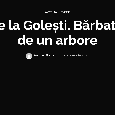
ACTUALITATE
e la Golești. Bărba
de un arbore
Andrei Bacalu
21 octombrie 2023
Posted
by