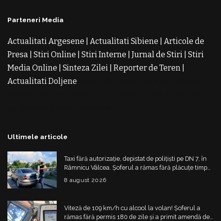
Parteneri Media
Actualitati Argesene
|
Actualitati Sibiene
|
Articole de
Presa
|
Stiri Online
|
Stiri Interne
|
Jurnal de Stiri
|
Stiri
Media Online
|
Sinteza Zilei
|
Reporter de Teren
|
Actualitati Doljene
Rochii Noi
Rochii de Revelion
Rochii
de Banchet
Rochii de Cununie
Magazin de Rochii
Rochii
pe Comanda
Rochii de Seara
Ultimele articole
Taxi fără autorizație, depistat de polițiști pe DN 7, în
Râmnicu Vâlcea. Șoferul a rămas fără plăcuțe timp
de 6 luni
8 august 2026
Viteză de 109 km/h cu alcool la volan! Șoferul a
rămas fără permis 180 de zile și a primit amendă de