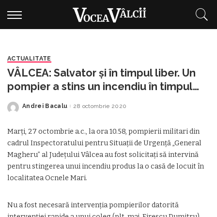
ACTUALITATE
VÂLCEA: Salvator și în timpul liber. Un
pompier a stins un incendiu în timpul
liber
Andrei Bacalu
28 octombrie 2020
Posted
by
Marți, 27 octombrie a.c., la ora 10.58, pompierii militari din
cadrul Inspectoratului pentru Situaţii de Urgenţă „General
Magheru” al Judeţului Vâlcea au fost solicitaţi să intervină
pentru stingerea unui incendiu produs la o casă de locuit în
localitatea Ocnele Mari.
Nu a fost necesară intervenția pompierilor datorită
intervenției rapide a unui coleg (plt. maj. Firescu Dumitru),