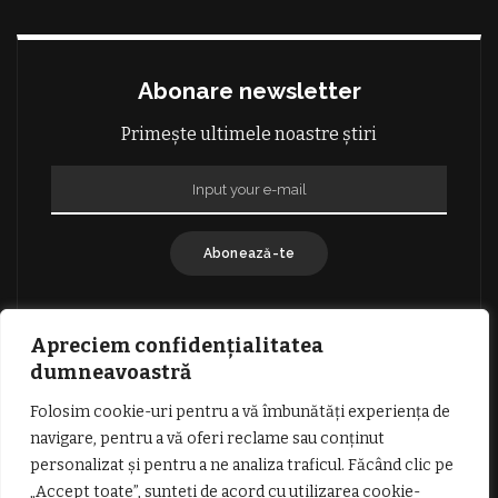
Abonare newsletter
Primește ultimele noastre știri
Abonează-te
Apreciem confidențialitatea
dumneavoastră
Folosim cookie-uri pentru a vă îmbunătăți experiența de
GDPR: POLITICA DE CONFIDENȚIALITATE
navigare, pentru a vă oferi reclame sau conținut
TERMENI SI CONDITII DE UTILIZARE
personalizat și pentru a ne analiza traficul. Făcând clic pe
INFORMATII DESPRE COOKIES
DESPRE NOI
„Accept toate”, sunteți de acord cu utilizarea cookie-
PUBLICITATE