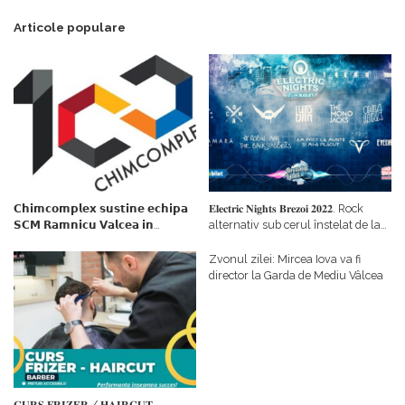
Articole populare
𝗖𝗵𝗶𝗺𝗰𝗼𝗺𝗽𝗹𝗲𝘅 𝘀𝘂𝘀𝘁𝗶𝗻𝗲 𝗲𝗰𝗵𝗶𝗽𝗮
𝐄𝐥𝐞𝐜𝐭𝐫𝐢𝐜 𝐍𝐢𝐠𝐡𝐭𝐬 𝐁𝐫𝐞𝐳𝐨𝐢 𝟐𝟎𝟐𝟐. Rock
𝗦𝗖𝗠 𝗥𝗮𝗺𝗻𝗶𝗰𝘂 𝗩𝗮𝗹𝗰𝗲𝗮 𝗶𝗻
alternativ sub cerul înstelat de la
𝗰𝗮𝗹𝗶𝘁𝗮𝘁𝗲 𝗱𝗲 𝗽𝗮𝗿𝘁𝗲𝗻𝗲𝗿
#𝐁𝐫𝐞𝐳𝐨𝐢𝐮𝐥𝐋𝐮𝐦𝐢𝐢
𝗳𝗶𝗻𝗮𝗻𝘁𝗮𝘁𝗼𝗿
Zvonul zilei: Mircea Iova va fi
director la Garda de Mediu Vâlcea
𝐂𝐔𝐑𝐒 𝐅𝐑𝐈𝐙𝐄𝐑 / 𝐇𝐀𝐈𝐑𝐂𝐔𝐓 –