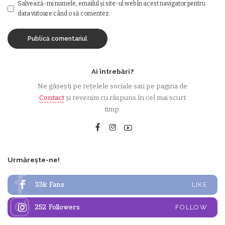
Salvează-mi numele, emailul și site-ul web în acest navigator pentru
data viitoare când o să comentez.
Ai întrebări?
Ne găsești pe rețelele sociale sau pe pagina de
Contact
și revenim cu răspuns în cel mai scurt
timp.
Urmărește-ne!
33k
Fans
LIKE
252
Followers
FOLLOW