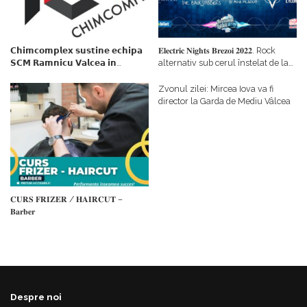
𝗖𝗵𝗶𝗺𝗰𝗼𝗺𝗽𝗹𝗲𝘅 𝘀𝘂𝘀𝘁𝗶𝗻𝗲 𝗲𝗰𝗵𝗶𝗽𝗮
𝐄𝐥𝐞𝐜𝐭𝐫𝐢𝐜 𝐍𝐢𝐠𝐡𝐭𝐬 𝐁𝐫𝐞𝐳𝐨𝐢 𝟐𝟎𝟐𝟐. Rock
𝗦𝗖𝗠 𝗥𝗮𝗺𝗻𝗶𝗰𝘂 𝗩𝗮𝗹𝗰𝗲𝗮 𝗶𝗻
alternativ sub cerul înstelat de la
𝗰𝗮𝗹𝗶𝘁𝗮𝘁𝗲 𝗱𝗲 𝗽𝗮𝗿𝘁𝗲𝗻𝗲𝗿
#𝐁𝐫𝐞𝐳𝐨𝐢𝐮𝐥𝐋𝐮𝐦𝐢𝐢
𝗳𝗶𝗻𝗮𝗻𝘁𝗮𝘁𝗼𝗿
Zvonul zilei: Mircea Iova va fi
director la Garda de Mediu Vâlcea
𝐂𝐔𝐑𝐒 𝐅𝐑𝐈𝐙𝐄𝐑 / 𝐇𝐀𝐈𝐑𝐂𝐔𝐓 –
𝐁𝐚𝐫𝐛𝐞𝐫
Despre noi