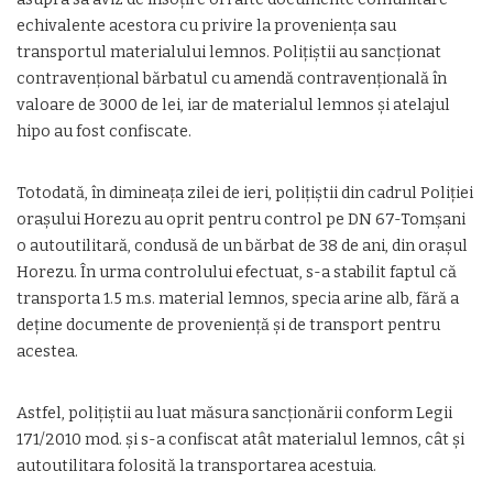
echivalente acestora cu privire la provenienţa sau
transportul materialului lemnos. Poliţiştii au sancţionat
contravenţional bărbatul cu amendă contravenţională în
valoare de 3000 de lei, iar de materialul lemnos şi atelajul
hipo au fost confiscate.
Totodată, în dimineaţa zilei de ieri, poliţiştii din cadrul Poliţiei
oraşului Horezu au oprit pentru control pe DN 67-Tomşani
o autoutilitară, condusă de un bărbat de 38 de ani, din oraşul
Horezu. În urma controlului efectuat, s-a stabilit faptul că
transporta 1.5 m.s. material lemnos, specia arine alb, fără a
deţine documente de provenienţă şi de transport pentru
acestea.
Astfel, poliţiştii au luat măsura sancţionării conform Legii
171/2010 mod. şi s-a confiscat atât materialul lemnos, cât şi
autoutilitara folosită la transportarea acestuia.