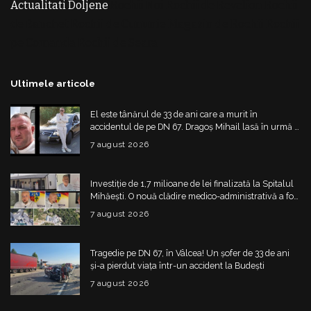
Actualitati Doljene
Rochii Noi
Rochii de Revelion
Rochii
de Banchet
Rochii de Cununie
Magazin de Rochii
Rochii
pe Comanda
Rochii de Seara
Ultimele articole
El este tânărul de 33 de ani care a murit în
accidentul de pe DN 67. Dragoș Mihail lasă în urmă o
fetiță
7 august 2026
Investiție de 1,7 milioane de lei finalizată la Spitalul
Mihăești. O nouă clădire medico-administrativă a fost
construită
7 august 2026
Tragedie pe DN 67, în Vâlcea! Un șofer de 33 de ani
și-a pierdut viața într-un accident la Budești
7 august 2026