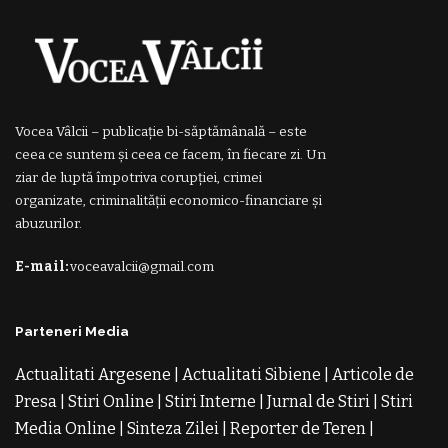
Vocea Vâlcii – publicație bi-săptămânală – este
ceea ce suntem și ceea ce facem, în fiecare zi. Un
ziar de luptă împotriva corupției, crimei
organizate, criminalității economico-financiare și
abuzurilor.
E-mail:
voceavalcii@gmail.com
Parteneri Media
Actualitati Argesene
|
Actualitati Sibiene
|
Articole de
Presa
|
Stiri Online
|
Stiri Interne
|
Jurnal de Stiri
|
Stiri
Media Online
|
Sinteza Zilei
|
Reporter de Teren
|