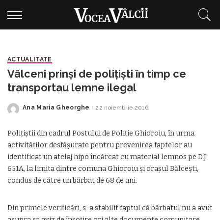
ACTUALITATE
Vâlceni prinşi de poliţişti în timp ce
transportau lemne ilegal
Ana Maria Gheorghe
22 noiembrie 2016
Posted
by
Poliţiştii din cadrul Postului de Poliţie Ghioroiu, în urma
activităţilor desfăşurate pentru prevenirea faptelor au
identificat un atelaj hipo încărcat cu material lemnos pe D.J.
651A, la limita dintre comuna Ghioroiu şi oraşul Bălceşti,
condus de către un bărbat de 68 de ani.
Din primele verificări, s-a stabilit faptul că bărbatul nu a avut
asupra sa aviz de însoţire ori alte documente comunitare