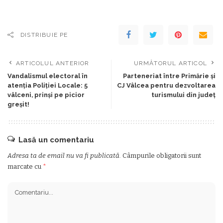
DISTRIBUIE PE
ARTICOLUL ANTERIOR
URMĂTORUL ARTICOL
Vandalismul electoral în
Parteneriat între Primărie și
atenţia Poliţiei Locale: 5
CJ Vâlcea pentru dezvoltarea
vâlceni, prinşi pe picior
turismului din județ
greşit!
Lasă un comentariu
Adresa ta de email nu va fi publicată.
Câmpurile obligatorii sunt
marcate cu
*