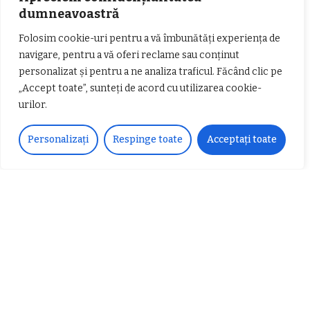
Contact
și revenim cu răspuns în cel mai scurt
dumneavoastră
timp.
Folosim cookie-uri pentru a vă îmbunătăți experiența de
navigare, pentru a vă oferi reclame sau conținut
personalizat și pentru a ne analiza traficul. Făcând clic pe
Urmărește-ne!
„Accept toate”, sunteți de acord cu utilizarea cookie-
urilor.
33k
Fans
LIKE
Personalizați
Respinge toate
Acceptați toate
252
Followers
FOLLOW
Articole populare