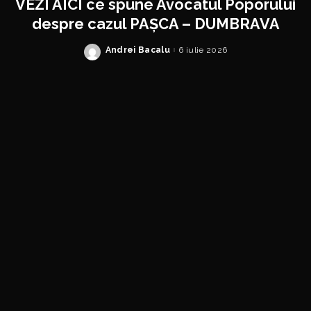
VEZI AICI ce spune Avocatul Poporului
despre cazul PAȘCA – DUMBRAVA
Andrei Bacalu
6 iulie 2026
Posted
by