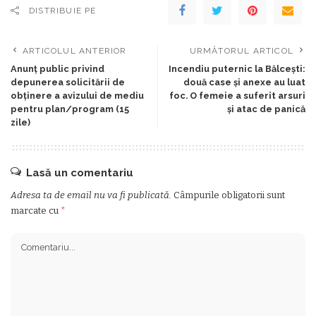
DISTRIBUIE PE
ARTICOLUL ANTERIOR
URMĂTORUL ARTICOL
Anunț public privind
Incendiu puternic la Bălcești:
depunerea solicitării de
două case și anexe au luat
obținere a avizului de mediu
foc. O femeie a suferit arsuri
pentru plan/program (15
și atac de panică
zile)
Lasă un comentariu
Adresa ta de email nu va fi publicată.
Câmpurile obligatorii sunt
marcate cu
*