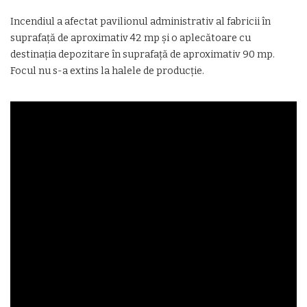
Incendiul a afectat pavilionul administrativ al fabricii în
suprafață de aproximativ 42 mp și o aplecătoare cu
destinația depozitare în suprafață de aproximativ 90 mp.
Focul nu s-a extins la halele de producție.