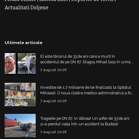
Actualitati Doljene
Rochii Noi
Rochii de Revelion
Rochii
de Banchet
Rochii de Cununie
Magazin de Rochii
Rochii
pe Comanda
Rochii de Seara
Ultimele articole
El este tânărul de 33 de ani care a murit în
accidentul de pe DN 67. Dragoș Mihail lasă în urmă o
fetiță
7 august 2026
Investiție de 1,7 milioane de lei finalizată la Spitalul
Mihăești. O nouă clădire medico-administrativă a fost
construită
7 august 2026
Tragedie pe DN 67, în Vâlcea! Un șofer de 33 de ani
și-a pierdut viața într-un accident la Budești
7 august 2026