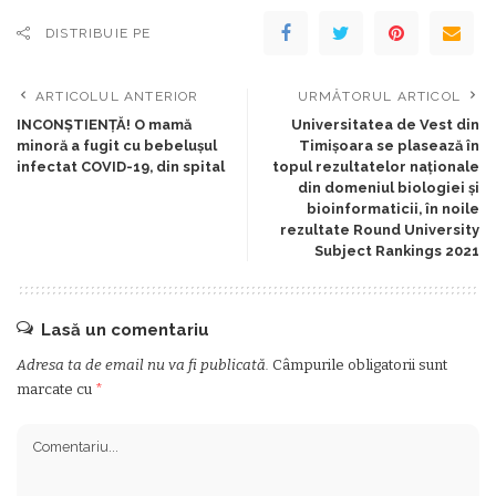
DISTRIBUIE PE
ARTICOLUL ANTERIOR
URMĂTORUL ARTICOL
INCONȘTIENȚĂ! O mamă
Universitatea de Vest din
minoră a fugit cu bebelușul
Timișoara se plasează în
infectat COVID-19, din spital
topul rezultatelor naționale
din domeniul biologiei și
bioinformaticii, în noile
rezultate Round University
Subject Rankings 2021
Lasă un comentariu
Adresa ta de email nu va fi publicată.
Câmpurile obligatorii sunt
marcate cu
*