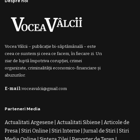
Despre noi
Vocea Vâlcii – publicație bi-săptămânală – este
ceea ce suntem și ceea ce facem, în fiecare zi. Un
ziar de luptă împotriva corupției, crimei
organizate, criminalității economico-financiare și
abuzurilor.
E-mail:
voceavalcii@gmail.com
Parteneri Media
Actualitati Argesene
|
Actualitati Sibiene
|
Articole de
Presa
|
Stiri Online
|
Stiri Interne
|
Jurnal de Stiri
|
Stiri
Media Online
|
Sinteza Zilei
|
Reporter de Teren
|