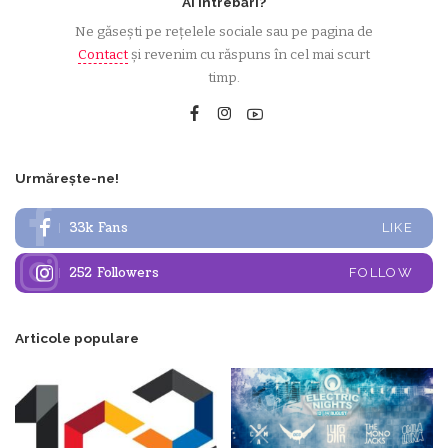
Ai întrebări?
Ne găsești pe rețelele sociale sau pe pagina de
Contact
și revenim cu răspuns în cel mai scurt
timp.
Urmărește-ne!
33k
Fans
LIKE
252
Followers
FOLLOW
Articole populare