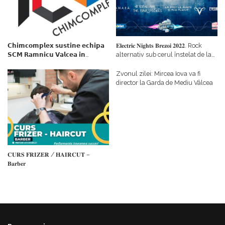
𝗖𝗵𝗶𝗺𝗰𝗼𝗺𝗽𝗹𝗲𝘅 𝘀𝘂𝘀𝘁𝗶𝗻𝗲 𝗲𝗰𝗵𝗶𝗽𝗮
𝐄𝐥𝐞𝐜𝐭𝐫𝐢𝐜 𝐍𝐢𝐠𝐡𝐭𝐬 𝐁𝐫𝐞𝐳𝐨𝐢 𝟐𝟎𝟐𝟐. Rock
𝗦𝗖𝗠 𝗥𝗮𝗺𝗻𝗶𝗰𝘂 𝗩𝗮𝗹𝗰𝗲𝗮 𝗶𝗻
alternativ sub cerul înstelat de la
𝗰𝗮𝗹𝗶𝘁𝗮𝘁𝗲 𝗱𝗲 𝗽𝗮𝗿𝘁𝗲𝗻𝗲𝗿
#𝐁𝐫𝐞𝐳𝐨𝐢𝐮𝐥𝐋𝐮𝐦𝐢𝐢
𝗳𝗶𝗻𝗮𝗻𝘁𝗮𝘁𝗼𝗿
Zvonul zilei: Mircea Iova va fi
director la Garda de Mediu Vâlcea
𝐂𝐔𝐑𝐒 𝐅𝐑𝐈𝐙𝐄𝐑 / 𝐇𝐀𝐈𝐑𝐂𝐔𝐓 –
𝐁𝐚𝐫𝐛𝐞𝐫