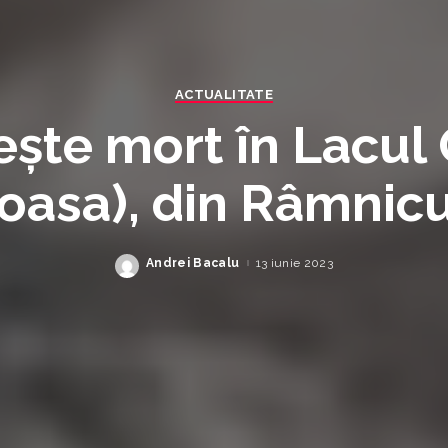
ACTUALITATE
ște mort în Lacul
oasa), din Râmnic
Andrei Bacalu
13 iunie 2023
Posted
by