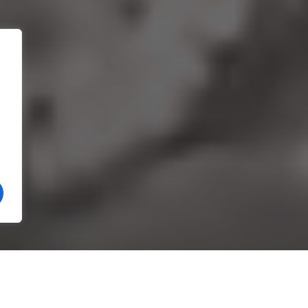
s în o zonă frecventată de locuitorii orașului Râmnicu