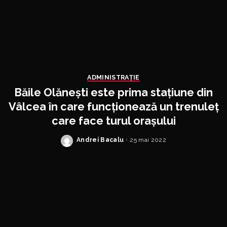
ADMINISTRAŢIE
Băile Olănești este prima stațiune din
Vâlcea în care funcționează un trenuleț
care face turul orașului
Andrei Bacalu
25 mai 2022
Posted
by