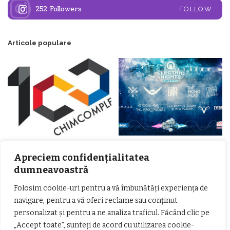
252
Followers
FOLLOW
Articole populare
𝗖𝗵𝗶𝗺𝗰𝗼𝗺𝗽𝗹𝗲𝘅 𝘀𝘂𝘀𝘁𝗶𝗻𝗲 𝗲𝗰𝗵𝗶𝗽𝗮
𝐄𝐥𝐞𝐜𝐭𝐫𝐢𝐜 𝐍𝐢𝐠𝐡𝐭𝐬 𝐁𝐫𝐞𝐳𝐨𝐢 𝟐𝟎𝟐𝟐. Rock
𝗦𝗖𝗠 𝗥𝗮𝗺𝗻𝗶𝗰𝘂 𝗩𝗮𝗹𝗰𝗲𝗮 𝗶𝗻
alternativ sub cerul înstelat de la
Apreciem confidențialitatea
𝗰𝗮𝗹𝗶𝘁𝗮𝘁𝗲 𝗱𝗲 𝗽𝗮𝗿𝘁𝗲𝗻𝗲𝗿
#𝐁𝐫𝐞𝐳𝐨𝐢𝐮𝐥𝐋𝐮𝐦𝐢𝐢
dumneavoastră
𝗳𝗶𝗻𝗮𝗻𝘁𝗮𝘁𝗼𝗿
Zvonul zilei: Mircea Iova va fi
director la Garda de Mediu Vâlcea
Folosim cookie-uri pentru a vă îmbunătăți experiența de
navigare, pentru a vă oferi reclame sau conținut
personalizat și pentru a ne analiza traficul. Făcând clic pe
„Accept toate”, sunteți de acord cu utilizarea cookie-