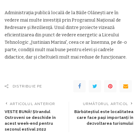
Administraţia publică locală de la Băile Olăneşti are în
vedere mai multe investiţii prin Programul Naţional de
Redresare şi Rezilienţă. Unul dintre proiecte vizează
eficientizarea din punct de vedere energetic a Liceului
Tehnologic „Justinian Marina”, ceea ce ar însemna, pe de-o
parte, condiţii mult mai bune pentru elevi şi cadrele
didactice, dar şi cheltuieli mult mai reduse de funcţionare.
DISTRIBUIE PE
ARTICOLUL ANTERIOR
URMĂTORUL ARTICOL
VESTE BUNĂ! Ştrandul
Bărbăteștiul este localitatea
Ostroveni se deschide în
care face pași importanți în
acest week-end pentru
dezvoltarea turismului
sezonul estival 2022