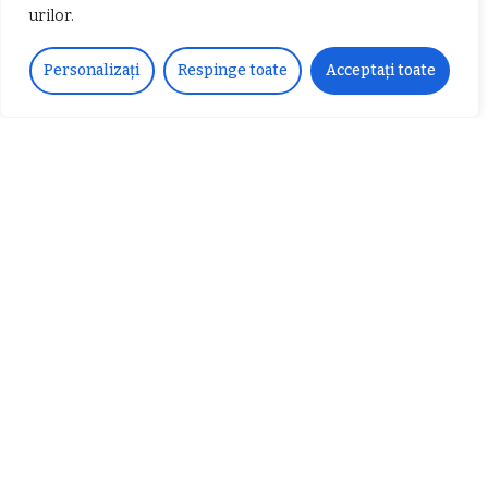
urilor.
𝐂𝐔𝐑𝐒 𝐅𝐑𝐈𝐙𝐄𝐑 / 𝐇𝐀𝐈𝐑𝐂𝐔𝐓 –
Personalizați
Respinge toate
Acceptați toate
𝐁𝐚𝐫𝐛𝐞𝐫
Despre noi
Vocea Vâlcii – publicație bi-săptămânală – este
ceea ce suntem și ceea ce facem, în fiecare zi. Un
ziar de luptă împotriva corupției, crimei
organizate, criminalității economico-financiare și
abuzurilor.