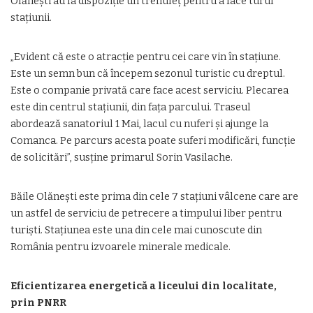
Olănești au la dispoziție un trenuleț pentru a face turul
stațiunii.
„Evident că este o atracție pentru cei care vin în stațiune.
Este un semn bun că începem sezonul turistic cu dreptul.
Este o companie privată care face acest serviciu. Plecarea
este din centrul stațiunii, din fața parcului. Traseul
abordează sanatoriul 1 Mai, lacul cu nuferi și ajunge la
Comanca. Pe parcurs acesta poate suferi modificări, funcție
de solicitări”, susține primarul Sorin Vasilache.
Băile Olănești este prima din cele 7 stațiuni vâlcene care are
un astfel de serviciu de petrecere a timpului liber pentru
turiști. Stațiunea este una din cele mai cunoscute din
România pentru izvoarele minerale medicale.
Eficientizarea energetică a liceului din localitate,
prin PNRR