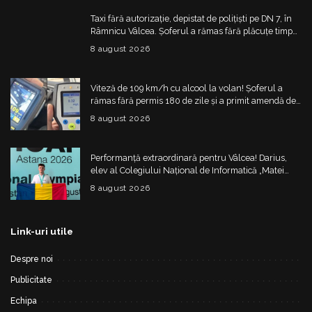
Taxi fără autorizație, depistat de polițiști pe DN 7, în
Râmnicu Vâlcea. Șoferul a rămas fără plăcuțe timp
de 6 luni
8 august 2026
Viteză de 109 km/h cu alcool la volan! Șoferul a
rămas fără permis 180 de zile și a primit amendă de
4.325 de lei
8 august 2026
Performanță extraordinară pentru Vâlcea! Darius,
elev al Colegiului Național de Informatică „Matei
Basarab”, a cucerit argintul la Olimpiada
8 august 2026
Internațională de Inteligență Artificială
Link-uri utile
Despre noi
Publicitate
Echipa