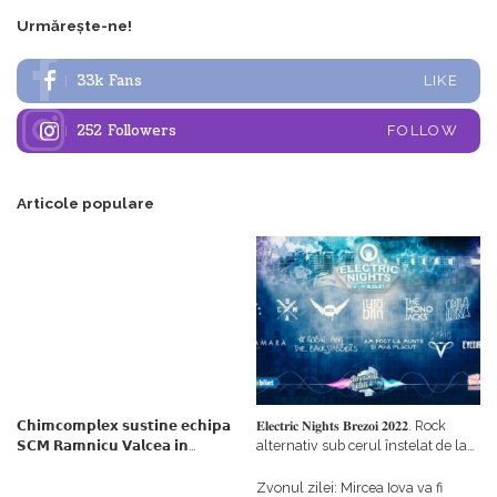
Urmărește-ne!
33k
Fans
LIKE
252
Followers
FOLLOW
Articole populare
𝗖𝗵𝗶𝗺𝗰𝗼𝗺𝗽𝗹𝗲𝘅 𝘀𝘂𝘀𝘁𝗶𝗻𝗲 𝗲𝗰𝗵𝗶𝗽𝗮
𝐄𝐥𝐞𝐜𝐭𝐫𝐢𝐜 𝐍𝐢𝐠𝐡𝐭𝐬 𝐁𝐫𝐞𝐳𝐨𝐢 𝟐𝟎𝟐𝟐. Rock
𝗦𝗖𝗠 𝗥𝗮𝗺𝗻𝗶𝗰𝘂 𝗩𝗮𝗹𝗰𝗲𝗮 𝗶𝗻
alternativ sub cerul înstelat de la
𝗰𝗮𝗹𝗶𝘁𝗮𝘁𝗲 𝗱𝗲 𝗽𝗮𝗿𝘁𝗲𝗻𝗲𝗿
#𝐁𝐫𝐞𝐳𝐨𝐢𝐮𝐥𝐋𝐮𝐦𝐢𝐢
𝗳𝗶𝗻𝗮𝗻𝘁𝗮𝘁𝗼𝗿
Zvonul zilei: Mircea Iova va fi