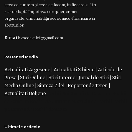
ceea ce suntem și ceea ce facem, în fiecare zi. Un
ziar de luptă împotriva corupției, crimei
organizate, criminalității economico-financiare și
abuzurilor.
E-mail:
voceavalcii@gmail.com
Parteneri Media
Actualitati Argesene
|
Actualitati Sibiene
|
Articole de
Presa
|
Stiri Online
|
Stiri Interne
|
Jurnal de Stiri
|
Stiri
Media Online
|
Sinteza Zilei
|
Reporter de Teren
|
Actualitati Doljene
Rochii Noi
Rochii de Revelion
Rochii
de Banchet
Rochii de Cununie
Magazin de Rochii
Rochii
pe Comanda
Rochii de Seara
Ultimele articole