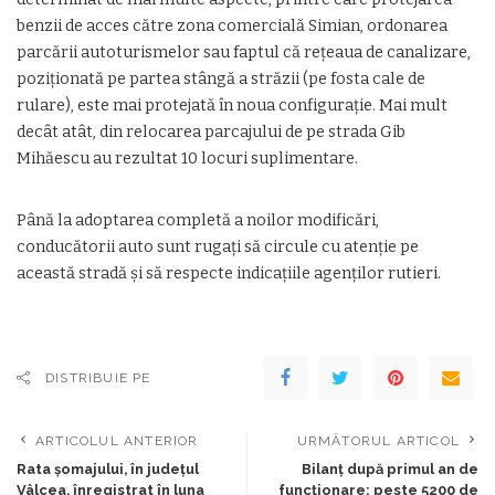
benzii de acces către zona comercială Simian, ordonarea
parcării autoturismelor sau faptul că reţeaua de canalizare,
poziţionată pe partea stângă a străzii (pe fosta cale de
rulare), este mai protejată în noua configuraţie. Mai mult
decât atât, din relocarea parcajului de pe strada Gib
Mihăescu au rezultat 10 locuri suplimentare.
Până la adoptarea completă a noilor modificări,
conducătorii auto sunt rugaţi să circule cu atenţie pe
această stradă şi să respecte indicaţiile agenţilor rutieri.
DISTRIBUIE PE
ARTICOLUL ANTERIOR
URMĂTORUL ARTICOL
Rata şomajului, în județul
Bilanţ după primul an de
Vâlcea, înregistrat în luna
funcţionare: peste 5200 de