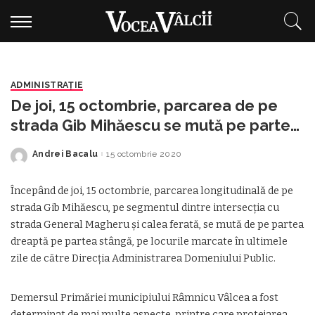
ADMINISTRAŢIE
De joi, 15 octombrie, parcarea de pe
strada Gib Mihăescu se mută pe partea
stângă
Andrei Bacalu
15 octombrie 2020
Posted
by
Începând de joi, 15 octombrie, parcarea longitudinală de pe
strada Gib Mihăescu, pe segmentul dintre intersecţia cu
strada General Magheru şi calea ferată, se mută de pe partea
dreaptă pe partea stângă, pe locurile marcate în ultimele
zile de către Direcţia Administrarea Domeniului Public.
Demersul Primăriei municipiului Râmnicu Vâlcea a fost
determinat de mai multe aspecte, printre care protejarea