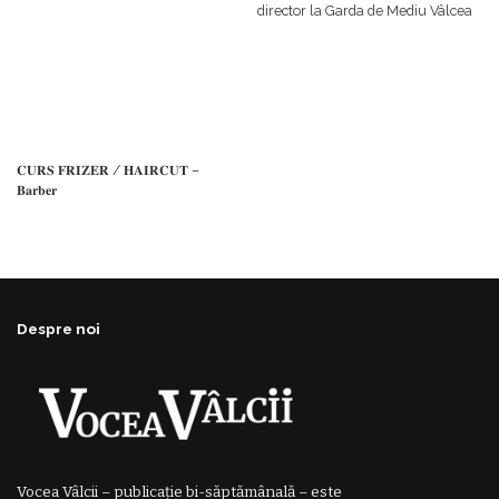
director la Garda de Mediu Vâlcea
𝐂𝐔𝐑𝐒 𝐅𝐑𝐈𝐙𝐄𝐑 / 𝐇𝐀𝐈𝐑𝐂𝐔𝐓 –
𝐁𝐚𝐫𝐛𝐞𝐫
Despre noi
Vocea Vâlcii – publicație bi-săptămânală – este