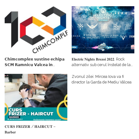
𝗖𝗵𝗶𝗺𝗰𝗼𝗺𝗽𝗹𝗲𝘅 𝘀𝘂𝘀𝘁𝗶𝗻𝗲 𝗲𝗰𝗵𝗶𝗽𝗮
𝐄𝐥𝐞𝐜𝐭𝐫𝐢𝐜 𝐍𝐢𝐠𝐡𝐭𝐬 𝐁𝐫𝐞𝐳𝐨𝐢 𝟐𝟎𝟐𝟐. Rock
𝗦𝗖𝗠 𝗥𝗮𝗺𝗻𝗶𝗰𝘂 𝗩𝗮𝗹𝗰𝗲𝗮 𝗶𝗻
alternativ sub cerul înstelat de la
𝗰𝗮𝗹𝗶𝘁𝗮𝘁𝗲 𝗱𝗲 𝗽𝗮𝗿𝘁𝗲𝗻𝗲𝗿
#𝐁𝐫𝐞𝐳𝐨𝐢𝐮𝐥𝐋𝐮𝐦𝐢𝐢
𝗳𝗶𝗻𝗮𝗻𝘁𝗮𝘁𝗼𝗿
Zvonul zilei: Mircea Iova va fi
director la Garda de Mediu Vâlcea
𝐂𝐔𝐑𝐒 𝐅𝐑𝐈𝐙𝐄𝐑 / 𝐇𝐀𝐈𝐑𝐂𝐔𝐓 –
𝐁𝐚𝐫𝐛𝐞𝐫