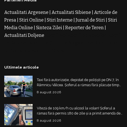
Parteneri Media
Actualitati Argesene
|
Actualitati Sibiene
|
Articole de
Presa
|
Stiri Online
|
Stiri Interne
|
Jurnal de Stiri
|
Stiri
Media Online
|
Sinteza Zilei
|
Reporter de Teren
|
Actualitati Doljene
Rochii Noi
Rochii de Revelion
Rochii
de Banchet
Rochii de Cununie
Magazin de Rochii
Rochii
pe Comanda
Rochii de Seara
Ultimele articole
Taxi fără autorizație, depistat de polițiști pe DN 7, în
Râmnicu Vâlcea. Șoferul a rămas fără plăcuțe timp
de 6 luni
8 august 2026
Viteză de 109 km/h cu alcool la volan! Șoferul a
rămas fără permis 180 de zile și a primit amendă de
4.325 de lei
8 august 2026