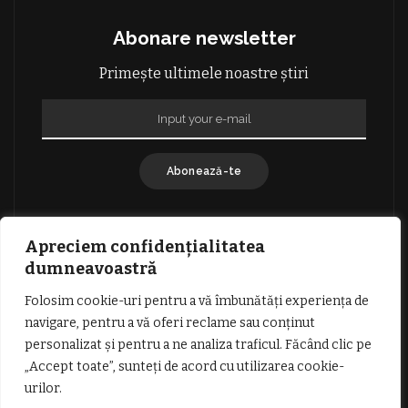
Abonare newsletter
Primește ultimele noastre știri
Abonează-te
Apreciem confidențialitatea
dumneavoastră
Folosim cookie-uri pentru a vă îmbunătăți experiența de
GDPR: POLITICA DE CONFIDENȚIALITATE
navigare, pentru a vă oferi reclame sau conținut
TERMENI SI CONDITII DE UTILIZARE
personalizat și pentru a ne analiza traficul. Făcând clic pe
INFORMATII DESPRE COOKIES
DESPRE NOI
„Accept toate”, sunteți de acord cu utilizarea cookie-
PUBLICITATE
urilor.